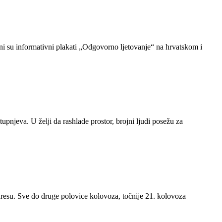
eni su informativni plakati „Odgovorno ljetovanje“ na hrvatskom i
pnjeva. U želji da rashlade prostor, brojni ljudi posežu za
adresu. Sve do druge polovice kolovoza, točnije 21. kolovoza