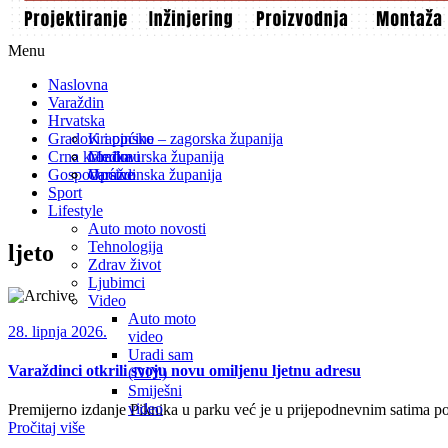
Menu
Naslovna
Varaždin
Hrvatska
Gradovi i općine
Krapinsko – zagorska županija
Crna kronika
Međimurska županija
Gradovi
Gospodarstvo
Varaždinska županija
Općine
Sport
Lifestyle
Auto moto novosti
Tehnologija
ljeto
Zdrav život
Ljubimci
Video
Auto moto
28. lipnja 2026.
video
Uradi sam
Varaždinci otkrili svoju novu omiljenu ljetnu adresu
(DIY)
Smiješni
video
Premijerno izdanje Piknika u parku već je u prijepodnevnim satima po
Pročitaj više