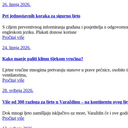
26. lipnja 2026.
Pet jednostavnih koraka za sigurno ljeto
S ciljem preventivnog informiranja građana i posjetitelja o odgovorno
engleskom jeziku. Plakati donose korisne
Pročitaj više
24. lipnja 2026.
Kako manje paliti klimu tijekom vrućina?
Ljetne vrućine mnogima pretvaraju stanove u prave pećnice, osobito ti
ventilatorima,
Pročitaj više
28. svibnja 2026.
Više od 300 razloga za ljeto u Varaždinu – na kontinentu ovog lje
Dok mnogi ljeto zamišljaju isključivo uz more, Varaždin će i ove godi
Pročitaj više