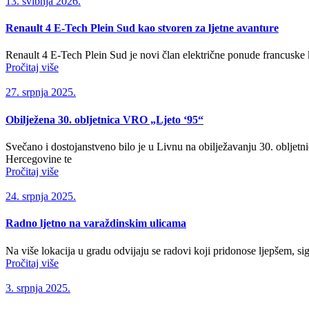
13. svibnja 2026.
Renault 4 E-Tech Plein Sud kao stvoren za ljetne avanture
Renault 4 E-Tech Plein Sud je novi član električne ponude francuske 
Pročitaj više
27. srpnja 2025.
Obilježena 30. obljetnica VRO „Ljeto ‘95“
Svečano i dostojanstveno bilo je u Livnu na obilježavanju 30. obljet
Hercegovine te
Pročitaj više
24. srpnja 2025.
Radno ljetno na varaždinskim ulicama
Na više lokacija u gradu odvijaju se radovi koji pridonose ljepšem,
Pročitaj više
3. srpnja 2025.