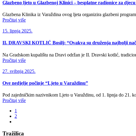
Glazbeno ljeto u Glazbenoj Klinici – besplatne radionice za djecu
Glazbena Klinika iz Varaždina ovog ljeta organizira glazbeni program
Pročitaj više
15. lipnja 2025.
II. DRAVSKI KOTLIĆ Bosilj: “Ovakva su druženja najbolji nači
Na Gradskom kupalištu na Dravi održan je II. Dravski kotlić, tradicion
Pročitaj više
27. svibnja 2025.
Ove nedjelje počinje “Ljeto u Varaždinu”
Pod zajedničkim nazivnikom Ljeto u Varaždinu, od 1. lipnja do 21. ko
Pročitaj više
1
2
Tražilica