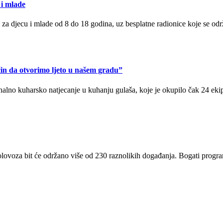
 i mlade
 za djecu i mlade od 8 do 18 godina, uz besplatne radionice koje se odr
n da otvorimo ljeto u našem gradu”
alno kuharsko natjecanje u kuhanju gulaša, koje je okupilo čak 24 ekipe 
lovoza bit će održano više od 230 raznolikih događanja. Bogati program