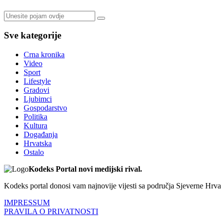
Sve kategorije
Crna kronika
Video
Sport
Lifestyle
Gradovi
Ljubimci
Gospodarstvo
Politika
Kultura
Događanja
Hrvatska
Ostalo
Kodeks Portal novi medijski rival.
Kodeks portal donosi vam najnovije vijesti sa područja Sjeverne Hrvats
IMPRESSUM
PRAVILA O PRIVATNOSTI