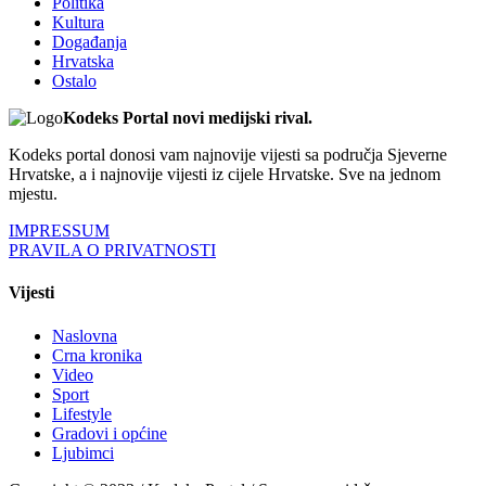
Politika
Kultura
Događanja
Hrvatska
Ostalo
Kodeks Portal novi medijski rival.
Kodeks portal donosi vam najnovije vijesti sa područja Sjeverne
Hrvatske, a i najnovije vijesti iz cijele Hrvatske. Sve na jednom
mjestu.
IMPRESSUM
PRAVILA O PRIVATNOSTI
Vijesti
Naslovna
Crna kronika
Video
Sport
Lifestyle
Gradovi i općine
Ljubimci