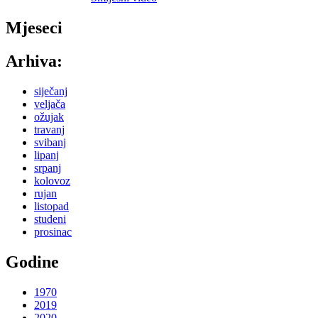
Mjeseci
Arhiva:
siječanj
veljača
ožujak
travanj
svibanj
lipanj
srpanj
kolovoz
rujan
listopad
studeni
prosinac
Godine
1970
2019
2020