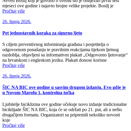
Neven Bosilj koji je govorio o svemu što je obilježilo prvih šest
mjeseci ove godine i najavio brojne velike projekte. Bosilj je
Pročitaj više
26. lipnja 2026.
Pet jednostavnih koraka za sigurno ljeto
S ciljem preventivnog informiranja građana i posjetitelja o
odgovornom ponašanju te pravilnim reakcijama tijekom ljetnog
razdoblja, objavljeni su informativni plakati „Odgovorno ljetovanje“
na hrvatskom i engleskom jeziku. Plakati donose korisne
Pročitaj više
26. lipnja 2026.
ŠIC NA BIC ove godine u sasvim drugom izdanju. Evo gdje je
u Novom Marofu 1. kontrolna točka
Ljubitelje biciklizma ove godine očekuje novo izdanje tradicionalne
biciklijade ŠIC NA BIC, koja će se održati po 21. put, ali u nešto
drugačijem formatu. Organizatori su pripremili nekoliko novosti
koje
Pročitaj više