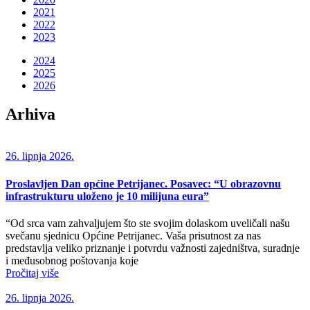
2021
2022
2023
2024
2025
2026
Arhiva
26. lipnja 2026.
Proslavljen Dan općine Petrijanec. Posavec: “U obrazovnu
infrastrukturu uloženo je 10 milijuna eura”
“Od srca vam zahvaljujem što ste svojim dolaskom uveličali našu
svečanu sjednicu Općine Petrijanec. Vaša prisutnost za nas
predstavlja veliko priznanje i potvrdu važnosti zajedništva, suradnje
i međusobnog poštovanja koje
Pročitaj više
26. lipnja 2026.