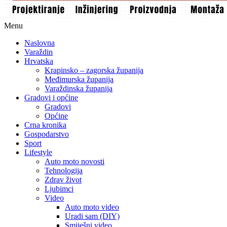
Menu
Naslovna
Varaždin
Hrvatska
Krapinsko – zagorska županija
Međimurska županija
Varaždinska županija
Gradovi i općine
Gradovi
Općine
Crna kronika
Gospodarstvo
Sport
Lifestyle
Auto moto novosti
Tehnologija
Zdrav život
Ljubimci
Video
Auto moto video
Uradi sam (DIY)
Smiješni video