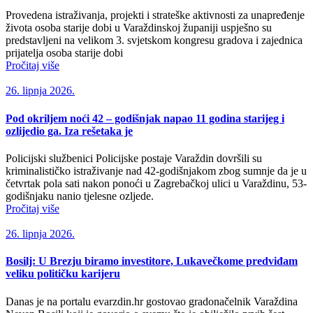
Provedena istraživanja, projekti i strateške aktivnosti za unapređenje
života osoba starije dobi u Varaždinskoj županiji uspješno su
predstavljeni na velikom 3. svjetskom kongresu gradova i zajednica
prijatelja osoba starije dobi
Pročitaj više
26. lipnja 2026.
Pod okriljem noći 42 – godišnjak napao 11 godina starijeg i
ozlijedio ga. Iza rešetaka je
Policijski službenici Policijske postaje Varaždin dovršili su
kriminalističko istraživanje nad 42-godišnjakom zbog sumnje da je u
četvrtak pola sati nakon ponoći u Zagrebačkoj ulici u Varaždinu, 53-
godišnjaku nanio tjelesne ozljede.
Pročitaj više
26. lipnja 2026.
Bosilj: U Brezju biramo investitore, Lukavečkome predviđam
veliku političku karijeru
Danas je na portalu evarzdin.hr gostovao gradonačelnik Varaždina