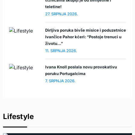
tržnicama skuplji je od svinjetine i
teletine!
27. SRPNJA 2026.
Dirljiva poruka bivše misice i poduzetnice
Ivančice Pahor kćeri: “Postoje trenuci u
životu…”
11. SRPNJA 2026.
Ivana Knoll poslala novu provokativu
poruku Portugalcima
7. SRPNJA 2026.
Lifestyle