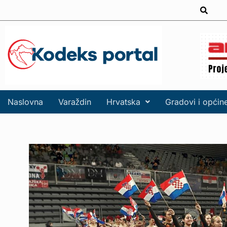
Naslovna
Varaždin
Hrvatska
Gradovi i općin