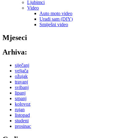
Ljubimci
Video
Auto moto video
Uradi sam (DIY)
Smiješni video
Mjeseci
Arhiva:
siječanj
veljača
ožujak
travanj
svibanj
lipanj
srpanj
kolovoz
rujan
listopad
studeni
prosinac