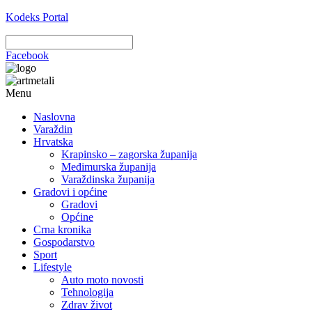
Kodeks Portal
Facebook
Menu
Naslovna
Varaždin
Hrvatska
Krapinsko – zagorska županija
Međimurska županija
Varaždinska županija
Gradovi i općine
Gradovi
Općine
Crna kronika
Gospodarstvo
Sport
Lifestyle
Auto moto novosti
Tehnologija
Zdrav život