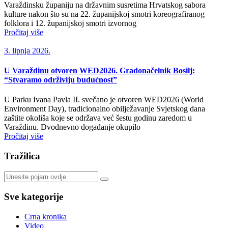
Varaždinsku županiju na državnim susretima Hrvatskog sabora
kulture nakon što su na 22. županijskoj smotri koreografiranog
folklora i 12. županijskoj smotri izvornog
Pročitaj više
3. lipnja 2026.
U Varaždinu otvoren WED2026. Gradonačelnik Bosilj:
“Stvaramo održiviju budućnost”
U Parku Ivana Pavla II. svečano je otvoren WED2026 (World
Environment Day), tradicionalno obilježavanje Svjetskog dana
zaštite okoliša koje se održava već šestu godinu zaredom u
Varaždinu. Dvodnevno događanje okupilo
Pročitaj više
Tražilica
Sve kategorije
Crna kronika
Video