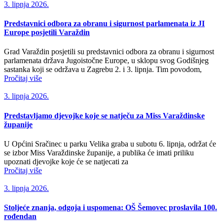
3. lipnja 2026.
Predstavnici odbora za obranu i sigurnost parlamenata iz JI
Europe posjetili Varaždin
Grad Varaždin posjetili su predstavnici odbora za obranu i sigurnost
parlamenata država Jugoistočne Europe, u sklopu svog Godišnjeg
sastanka koji se održava u Zagrebu 2. i 3. lipnja. Tim povodom,
Pročitaj više
3. lipnja 2026.
Predstavljamo djevojke koje se natječu za Miss Varaždinske
županije
U Općini Sračinec u parku Velika graba u subotu 6. lipnja, održat će
se izbor Miss Varaždinske županije, a publika će imati priliku
upoznati djevojke koje će se natjecati za
Pročitaj više
3. lipnja 2026.
Stoljeće znanja, odgoja i uspomena: OŠ Šemovec proslavila 100.
rođendan