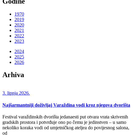
Godine
1970
2019
2020
2021
2022
2023
2024
2025
2026
Arhiva
3. lipnja 2026.
Najšarmantniji doživljaj Varaždina vodi kroz njegova dvorišta
Festival varaždinskih dvorišta jedanaesti put otvara vrata skrivenih
gradskih prostora i potvrđuje ono po čemu je jedinstven – u samo
nekoliko koraka vodi od umjetničkog ateljea do povijesnog salona,
od