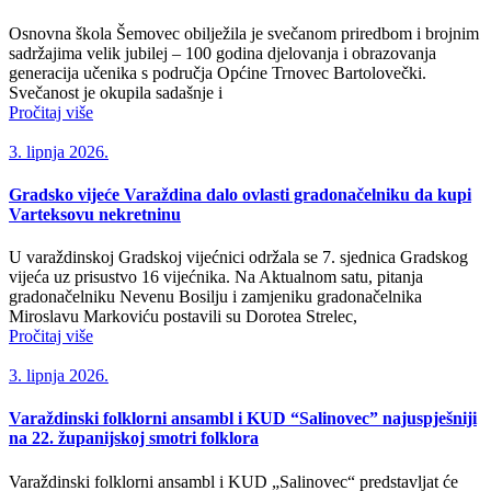
Osnovna škola Šemovec obilježila je svečanom priredbom i brojnim
sadržajima velik jubilej – 100 godina djelovanja i obrazovanja
generacija učenika s područja Općine Trnovec Bartolovečki.
Svečanost je okupila sadašnje i
Pročitaj više
3. lipnja 2026.
Gradsko vijeće Varaždina dalo ovlasti gradonačelniku da kupi
Varteksovu nekretninu
U varaždinskoj Gradskoj vijećnici održala se 7. sjednica Gradskog
vijeća uz prisustvo 16 vijećnika. Na Aktualnom satu, pitanja
gradonačelniku Nevenu Bosilju i zamjeniku gradonačelnika
Miroslavu Markoviću postavili su Dorotea Strelec,
Pročitaj više
3. lipnja 2026.
Varaždinski folklorni ansambl i KUD “Salinovec” najuspješniji
na 22. županijskoj smotri folklora
Varaždinski folklorni ansambl i KUD „Salinovec“ predstavljat će