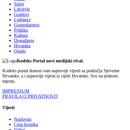
Sport
Lifestyle
Gradovi
Ljubimci
Gospodarstvo
Politika
Kultura
Događanja
Hrvatska
Ostalo
Kodeks Portal novi medijski rival.
Kodeks portal donosi vam najnovije vijesti sa područja Sjeverne
Hrvatske, a i najnovije vijesti iz cijele Hrvatske. Sve na jednom
mjestu.
IMPRESSUM
PRAVILA O PRIVATNOSTI
Vijesti
Naslovna
Crna kronika
Video