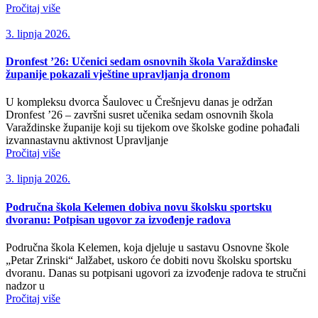
Pročitaj više
3. lipnja 2026.
Dronfest ’26: Učenici sedam osnovnih škola Varaždinske
županije pokazali vještine upravljanja dronom
U kompleksu dvorca Šaulovec u Črešnjevu danas je održan
Dronfest ’26 – završni susret učenika sedam osnovnih škola
Varaždinske županije koji su tijekom ove školske godine pohađali
izvannastavnu aktivnost Upravljanje
Pročitaj više
3. lipnja 2026.
Područna škola Kelemen dobiva novu školsku sportsku
dvoranu: Potpisan ugovor za izvođenje radova
Područna škola Kelemen, koja djeluje u sastavu Osnovne škole
„Petar Zrinski“ Jalžabet, uskoro će dobiti novu školsku sportsku
dvoranu. Danas su potpisani ugovori za izvođenje radova te stručni
nadzor u
Pročitaj više