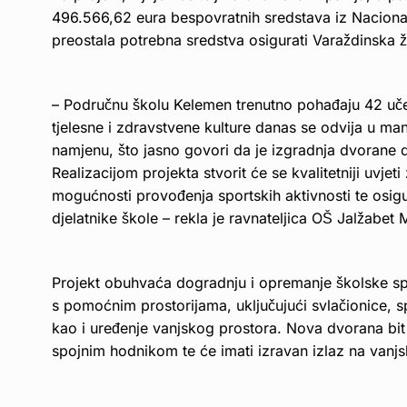
496.566,62 eura bespovratnih sredstava iz Naciona
preostala potrebna sredstva osigurati Varaždinska ž
– Područnu školu Kelemen trenutno pohađaju 42 učen
tjelesne i zdravstvene kulture danas se odvija u manj
namjenu, što jasno govori da je izgradnja dvorane 
Realizacijom projekta stvorit će se kvalitetniji uvj
mogućnosti provođenja sportskih aktivnosti te osigu
djelatnike škole – rekla je ravnateljica OŠ Jalžabet 
Projekt obuhvaća dogradnju i opremanje školske sp
s pomoćnim prostorijama, uključujući svlačionice, sp
kao i uređenje vanjskog prostora. Nova dvorana b
spojnim hodnikom te će imati izravan izlaz na vanjs