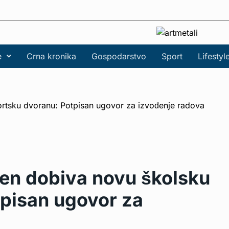
e
Crna kronika
Gospodarstvo
Sport
Lifestyl
en dobiva novu školsku
tpisan ugovor za