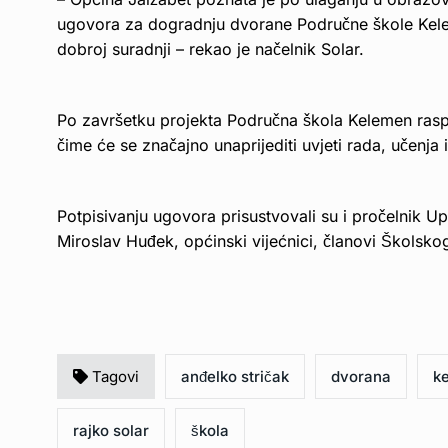
ugovora za dogradnju dvorane Područne škole Kelem
dobroj suradnji – rekao je načelnik Solar.
Po završetku projekta Područna škola Kelemen rasp
čime će se značajno unaprijediti uvjeti rada, učenja 
Potpisivanju ugovora prisustvovali su i pročelnik Upr
Miroslav Huđek, općinski vijećnici, članovi Školsko
Tagovi
anđelko stričak
dvorana
k
rajko solar
škola