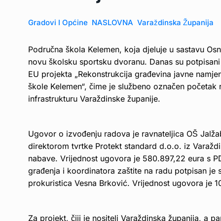
Gradovi I Općine
NASLOVNA
Varaždinska Županija
Područna škola Kelemen, koja djeluje u sastavu Osno
novu školsku sportsku dvoranu. Danas su potpisani 
EU projekta „Rekonstrukcija građevina javne namje
škole Kelemen“, čime je službeno označen početak r
infrastrukturu Varaždinske županije.
Ugovor o izvođenju radova je ravnateljica OŠ Jalž
direktorom tvrtke Protekt standard d.o.o. iz Varažd
nabave. Vrijednost ugovora je 580.897,22 eura s 
građenja i koordinatora zaštite na radu potpisan je 
prokuristica Vesna Brković. Vrijednost ugovora je 
Za projekt, čiji je nositelj Varaždinska županija, a 