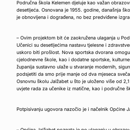
Područna škola Kelemen djeluje kao važan obrazovni
desetljeća. Osnovana je 1955. godine, današnja šk
je obnovljena i dograđena, no bez predviđene izgr
– Ovim projektom bit će zaokružena ulaganja u Pod
Učenici su desetljećima nastavu tjelesne i zdravstv
uskoro biti prošlost. Nova sportska dvorana omoguć
cjelodnevne škole, kao i dodatne sportske, kulturne
županija sustavno ulaže u stvaranje modernih, sigur
podsjetiti da smo prije manje od dva mjeseca sveča
Osnovnu školu Jalžabet u što je uloženo više od 2,
uvjete rada za učenike iz matične, kao i područne š
Potpisivanju ugovora nazočio je i načelnik Općine J
– Općina Jalžabet poznata je po ulaganju u obrazova