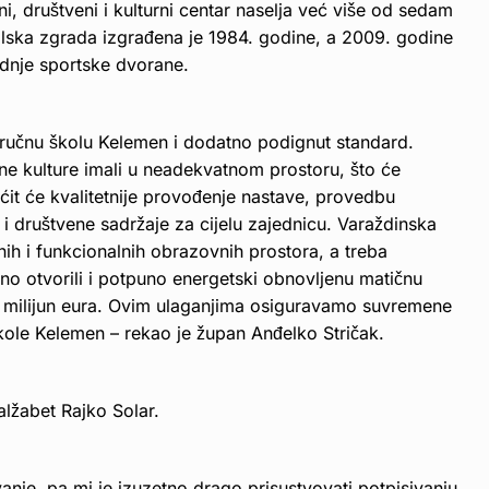
, društveni i kulturni centar naselja već više od sedam
olska zgrada izgrađena je 1984. godine, a 2009. godine
adnje sportske dvorane.
ručnu školu Kelemen i dodatno podignut standard.
ene kulture imali u neadekvatnom prostoru, što će
it će kvalitetnije provođenje nastave, provedbu
 i društvene sadržaje za cijelu zajednicu. Varaždinska
nih i funkcionalnih obrazovnih prostora, a treba
no otvorili i potpuno energetski obnovljenu matičnu
1 milijun eura. Ovim ulaganjima osiguravamo suvremene
kole Kelemen – rekao je župan Anđelko Stričak.
alžabet Rajko Solar.
nje, pa mi je izuzetno drago prisustvovati potpisivanju