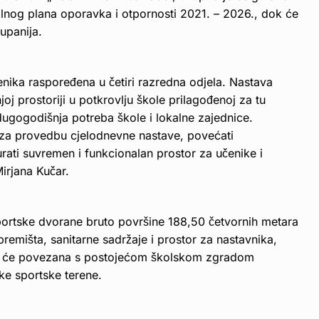
lnog plana oporavka i otpornosti 2021. – 2026., dok će
upanija.
ika raspoređena u četiri razredna odjela. Nastava
oj prostoriji u potkrovlju škole prilagođenoj za tu
dugogodišnja potreba škole i lokalne zajednice.
eti za provedbu cjelodnevne nastave, povećati
rati suvremen i funkcionalan prostor za učenike i
Mirjana Kučar.
ortske dvorane bruto površine 188,50 četvornih metara
remišta, sanitarne sadržaje i prostor za nastavnika,
it će povezana s postojećom školskom zgradom
ke sportske terene.