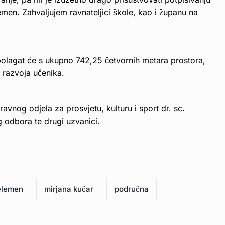
en. Zahvaljujem ravnateljici škole, kao i županu na
olagat će s ukupno 742,25 četvornih metara prostora,
i razvoja učenika.
avnog odjela za prosvjetu, kulturu i sport dr. sc.
g odbora te drugi uzvanici.
elemen
mirjana kučar
područna