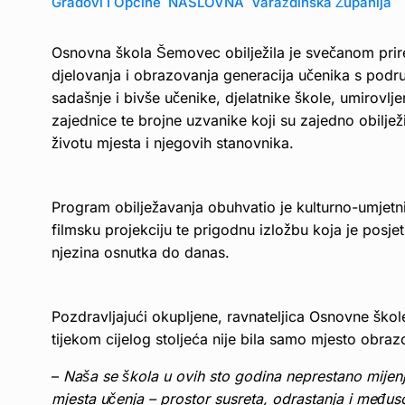
Gradovi I Općine
NASLOVNA
Varaždinska Županija
Osnovna škola Šemovec obilježila je svečanom prire
djelovanja i obrazovanja generacija učenika s podr
sadašnje i bivše učenike, djelatnike škole, umirovlj
zajednice te brojne uzvanike koji su zajedno obilježi
životu mjesta i njegovih stanovnika.
Program obilježavanja obuhvatio je kulturno-umjetni
filmsku projekciju te prigodnu izložbu koja je posjet
njezina osnutka do danas.
Pozdravljajući okupljene, ravnateljica Osnovne ško
tijekom cijelog stoljeća nije bila samo mjesto obraz
–
Naša se škola u ovih sto godina neprestano mijenja
mjesta učenja – prostor susreta, odrastanja i me