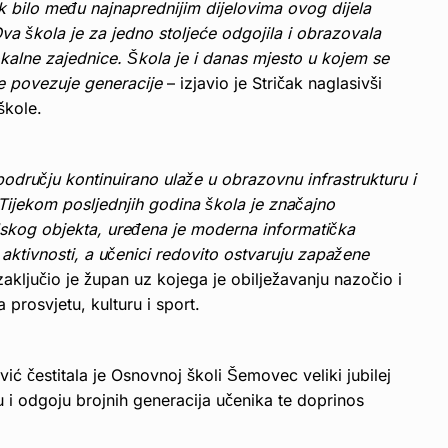
k bilo među najnaprednijim dijelovima ovog dijela
va škola je za jedno stoljeće odgojila i obrazovala
okalne zajednice. Škola je i danas mjesto u kojem se
oje povezuje generacije
– izjavio je Stričak naglasivši
škole.
dručju kontinuirano ulaže u obrazovnu infrastrukturu i
e. Tijekom posljednjih godina škola je značajno
olskog objekta, uređena je moderna informatička
e aktivnosti, a učenici redovito ostvaruju zapažene
 zaključio je župan uz kojega je obilježavanju nazočio i
prosvjetu, kulturu i sport.
ć čestitala je Osnovnoj školi Šemovec veliki jubilej
 i odgoju brojnih generacija učenika te doprinos