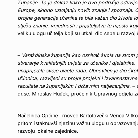
Županije. To je dokaz kako je ovo područje oduvije
Europe, sklono usvajanju novih znanja i spoznaja. O
brojne generacije učenika te bila važan dio života l
stječu znanje, vrijednosti i prijateljstva te mjesto k
veliku ulogu učitelja koji su utkali dio sebe u razvoj 
–
Varaždinska županija kao osnivač škola na svom po
stvaranje kvalitetnijih uvjeta za učenike i djelatnik
unaprijedila svoje uvjete rada. Obnovljen je dio šk
učionica, razvijeni su brojni projekti i izvannastavn
rezultate na županijskim i državnim natjecanjima
. –
dr.sc. Miroslav Huđek, pročelnik Upravnog odjela za 
Načelnica Općine Trnovec Bartolovečki Verica Vitkovi
pritom istaknuvši njezinu važnu ulogu u obrazovanju
razvoju lokalne zajednice.