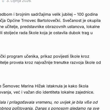
3. Lipnja 2026.
dbom i brojnim sadržajima velik jubilej – 100 godina
učja Općine Trnovec Bartolovečki. Svečanost je okupila
ene učitelje, predstavnike obrazovnih ustanova, lokalne
li stoljeće rada škole koja je ostavila dubok trag u
čki program učenika, prikaz povijesti škole kroz
itelje provela kroz najvažnije trenutke razvoja škole od
le Šemovec Marina Hižak istaknula je kako škola
ovanja, već i važan dio identiteta lokalne zajednice.
la i prilagođavala vremenu, no uvijek je bila više od
đusobnog poštovanja. Danas s ponosom gledamo na sve