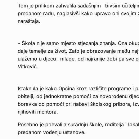
Tom je prilikom zahvalila sadašnjim i bivšim učitelj
predanom radu, naglasivši kako upravo oni svojim 
naraštaja.
– Škola nije samo mjesto stjecanja znanja. Ona okup
daje temelje za život. Zato je obrazovanje među naj
ulažemo u djecu i mlade, od najranije dobi pa sve d
Vitković.
Istaknula je kako Općina kroz različite programe i p
obitelji, od jednokratne pomoći za novorođenu djec
boravka do pomoći pri nabavi školskog pribora, izva
njihovih mentora.
Posebno je pohvalila suradnju škole, roditelja i loka
predanom vođenju ustanove.