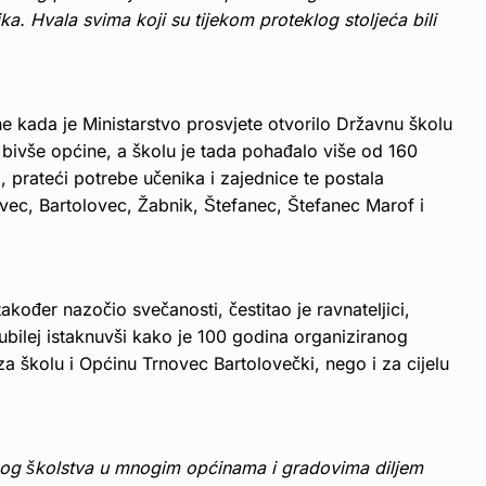
ka. Hvala svima koji su tijekom proteklog stoljeća bili
ne kada je Ministarstvo prosvjete otvorilo Državnu školu
bivše općine, a školu je tada pohađalo više od 160
a, prateći potrebe učenika i zajednice te postala
vec, Bartolovec, Žabnik, Štefanec, Štefanec Marof i
akođer nazočio svečanosti, čestitao je ravnateljici,
 jubilej istaknuvši kako je 100 godina organiziranog
 školu i Općinu Trnovec Bartolovečki, nego i za cijelu
anog školstva u mnogim općinama i gradovima diljem