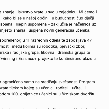
e znanje i iskustvo vrate u svoju zajednicu. Mi ćemo i
lji kako bi se u našoj općini i u budućnosti čuo dječji
uspjeha i lijepih uspomena – zaključila je načelnica uz
i mjesto znanja i uspjeha novih generacija učenika.
poređenog u 11 razrednih odjela te zapošljava 47
ivnosti, među kojima su robotika, pjevački zbor,
rska i radijska grupa, likovna i dramska grupa te
Twinning i Erasmus+ projekte te kontinuirano ulaže u
ilo ograničeno samo na središnju svečanost. Program
a tijekom kojeg su učenici, roditelji, učitelji i
ovodom 100. obljetnice učenici su u školskom dvorištu