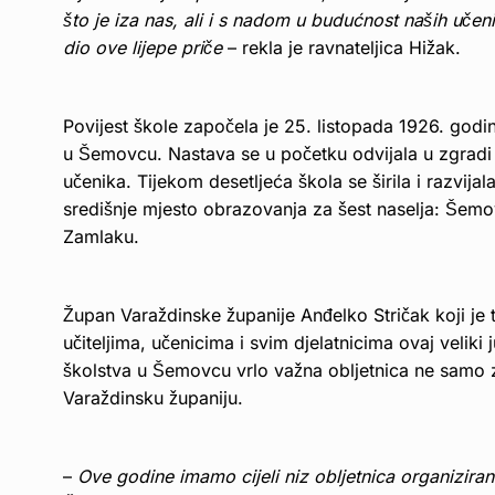
što je iza nas, ali i s nadom u budućnost naših učeni
dio ove lijepe priče
– rekla je ravnateljica Hižak.
Povijest škole započela je 25. listopada 1926. godi
u Šemovcu. Nastava se u početku odvijala u zgradi 
učenika. Tijekom desetljeća škola se širila i razvijal
središnje mjesto obrazovanja za šest naselja: Šemo
Zamlaku.
Župan Varaždinske županije Anđelko Stričak koji je t
učiteljima, učenicima i svim djelatnicima ovaj veliki
školstva u Šemovcu vrlo važna obljetnica ne samo za
Varaždinsku županiju.
–
Ove godine imamo cijeli niz obljetnica organizir