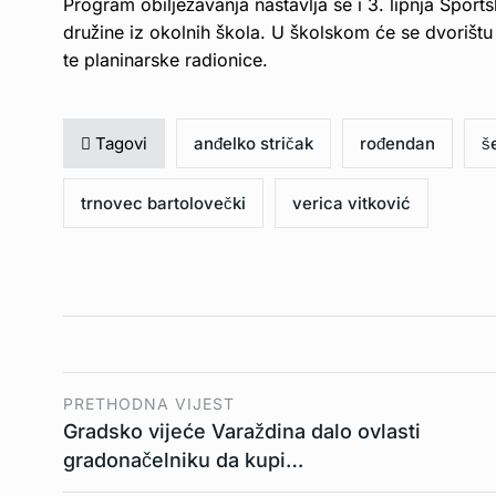
Program obilježavanja nastavlja se i 3. lipnja Spor
družine iz okolnih škola. U školskom će se dvorištu 
te planinarske radionice.
Tagovi
anđelko stričak
rođendan
š
trnovec bartolovečki
verica vitković
PRETHODNA VIJEST
Gradsko vijeće Varaždina dalo ovlasti
gradonačelniku da kupi…