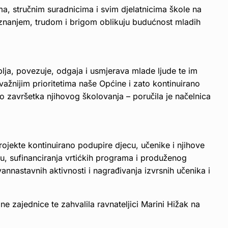
ima, stručnim suradnicima i svim djelatnicima škole na
znanjem, trudom i brigom oblikuju budućnost mladih
lja, povezuje, odgaja i usmjerava mlade ljude te im
važnijim prioritetima naše Općine i zato kontinuirano
o završetka njihovog školovanja – poručila je načelnica
rojekte kontinuirano podupire djecu, učenike i njihove
u, sufinanciranja vrtićkih programa i produženog
nnastavnih aktivnosti i nagrađivanja izvrsnih učenika i
lne zajednice te zahvalila ravnateljici Marini Hižak na