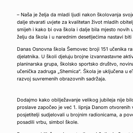
– Naša je želja da mladi ljudi nakon školovanja svoj
dalje stvarati uvjete za kvalitetan život mladih obite
smijeh i kako bi ova škola i dalje bila mjesto novih 
želju da škola i u narednim desetljećima nastavi bit
Danas Osnovna škola Šemovec broji 151 učenika ras
djelatnika. U školi djeluju brojne izvannastavne akt
planinarska grupa, školsko sportsko društvo, novina
učenička zadruga „Shemica“. Škola je uključena u e
razvoj suvremenih obrazovnih sadržaja.
Dodajmo kako obilježavanje velikog jubileja nije b
proslave započeo je već 1. lipnja Danom otvorenih vrat
posjetitelji sudjelovali u brojnim radionicama, a p
posadili vrbu, simbol škole.