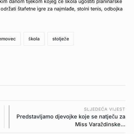
tskim danom tijekom kojeg će škola ugostiti planinarske
održati štafetne igre za najmlađe, stolni tenis, odbojka
emovec
škola
stolježe
SLJEDEĆA VIJEST
Predstavljamo djevojke koje se natječu za
Miss Varaždinske…