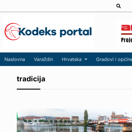
Naslovna
Varaždin
Hrvatska
Gradovi i općin
tradicija