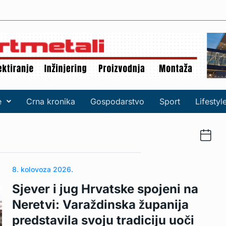
e
Crna kronika
Gospodarstvo
Sport
Lifestyl
8. kolovoza 2026.
Sjever i jug Hrvatske spojeni na
Neretvi: Varaždinska županija
predstavila svoju tradiciju uoči