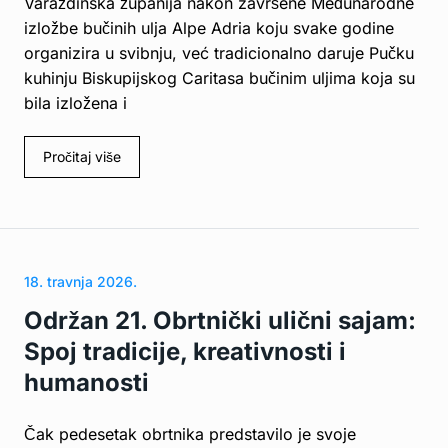
Varaždinska županija nakon završene Međunarodne
izložbe bučinih ulja Alpe Adria koju svake godine
organizira u svibnju, već tradicionalno daruje Pučku
kuhinju Biskupijskog Caritasa bučinim uljima koja su
bila izložena i
Pročitaj više
18. travnja 2026.
Održan 21. Obrtnički ulični sajam:
Spoj tradicije, kreativnosti i
humanosti
Čak pedesetak obrtnika predstavilo je svoje