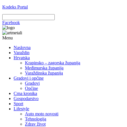
Kodeks Portal
Facebook
Menu
Naslovna
Varaždin
Hrvatska
Krapinsko – zagorska županija
Međimurska županija
Varaždinska županija
Gradovi i općine
Gradovi
Općine
Crna kronika
Gospodarstvo
Sport
Lifestyle
Auto moto novosti
Tehnologija
Zdrav život