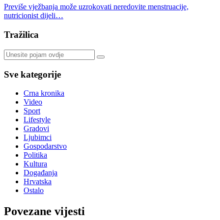
Previše vježbanja može uzrokovati neredovite menstruacije,
nutricionist dijeli…
Tražilica
Sve kategorije
Crna kronika
Video
Sport
Lifestyle
Gradovi
Ljubimci
Gospodarstvo
Politika
Kultura
Događanja
Hrvatska
Ostalo
Povezane vijesti