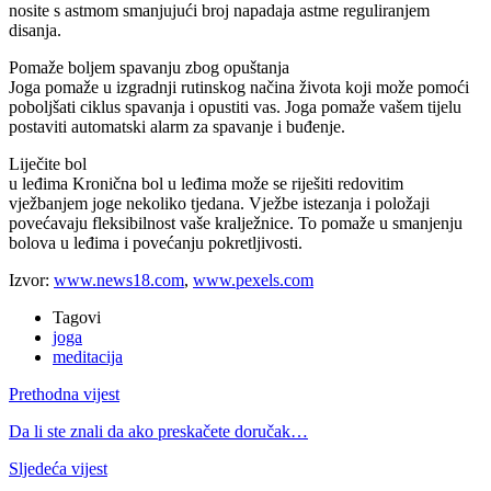
nosite s astmom smanjujući broj napadaja astme reguliranjem
disanja.
Pomaže boljem spavanju zbog opuštanja
Joga pomaže u izgradnji rutinskog načina života koji može pomoći
poboljšati ciklus spavanja i opustiti vas. Joga pomaže vašem tijelu
postaviti automatski alarm za spavanje i buđenje.
Liječite bol
u leđima Kronična bol u leđima može se riješiti redovitim
vježbanjem joge nekoliko tjedana. Vježbe istezanja i položaji
povećavaju fleksibilnost vaše kralježnice. To pomaže u smanjenju
bolova u leđima i povećanju pokretljivosti.
Izvor:
www.news18.com
,
www.pexels.com
Tagovi
joga
meditacija
Prethodna vijest
Da li ste znali da ako preskačete doručak…
Sljedeća vijest