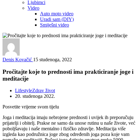
Ljubimci
Video
Auto moto video
Uradi sam (DIY)
Smiješni video
Denis Kovačić
15 studenoga, 2022
Pročitajte koje to prednosti ima prakticiranje joge i
meditacije
Lifestyle
Zdrav život
20. studenoga 2022.
Posvetite vrijeme svom tijelu
Joga i meditacija imaju nebrojene prednosti i uvijek ih preporučuju
prijatelji i obitelj. Prakse ne samo da unose rutinu u naše živote, već
poboljšavaju i naše mentalno i fizičko zdravlje. Meditacija više
izgleda kao podružnica joge zbog određenih joga poza koje vam
pomažu u meditaciji. Počeci joge datiraju unatrag preko 5000