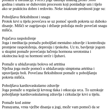
godina i smatra se duhovnim procesom koji pomlađuje um i tijelo
ako se prakticira dobro i redovito. Neke istaknute prednosti joge su:
Poboljšava fleksibilnost i snagu
Protok krvi u tijelu povećava se uz pomoć sporih pokreta uz duboko
disanje. Mišići se zagrijavaju i držanje položaja može povećati snagu
mišića.
Pojačava raspoloženje
Joga i meditacija pomažu poboljšati mentalno zdravlje i kontroliraju
promjene raspoloženja, depresiju i tjeskobu. Uz to, bavljenje jogom
u skupini pomaže povećanju lučenja hormona serotonina i
oksitocina koji su hormoni sreće i ljubavi.
Pomaže u ublažavanju bolova od artritisa
Nježna joga može pomoći u ublažavanju simptoma artritisa i
upravljanju boli. Povećana fleksibilnost pomaže u poboljšanju
pokreta mišića.
Poboljšava kardiovaskularno zdravlje
Joga pomaže u regulaciji krvnog tlaka i otkucaja srca. To uzrokuje
poboljšanje kardiovaskularnog zdravlja i cirkulacije krvi u tijelu.
Pomaže kod astme
Pranayama, vrsta vježbe disanja u jogi, može vam pomoći da se