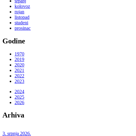
srpanj
kolovoz
rujan
listopad
studeni
prosinac
Godine
1970
2019
2020
2021
2022
2023
2024
2025
2026
Arhiva
3. srpnja 2026.