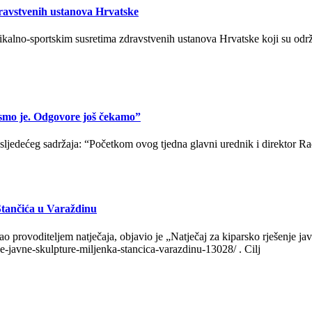
dravstvenih ustanova Hrvatske
dikalno-sportskim susretima zdravstvenih ustanova Hrvatske koji su odr
 smo je. Odgovore još čekamo”
 sljedećeg sadržaja: “Početkom ovog tjedna glavni urednik i direktor R
Stančića u Varaždinu
o provoditeljem natječaja, objavio je „Natječaj za kiparsko rješenje j
nje-javne-skulpture-miljenka-stancica-varazdinu-13028/ . Cilj