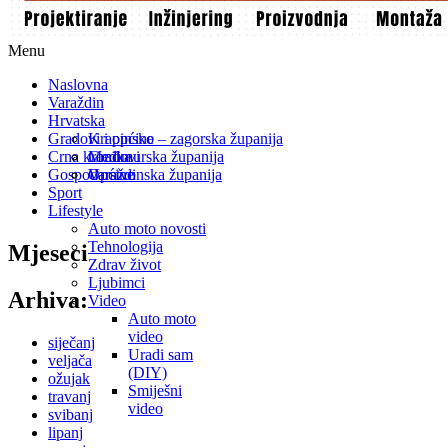
Menu
Naslovna
Varaždin
Hrvatska
Gradovi i općine
Krapinsko – zagorska županija
Crna kronika
Međimurska županija
Gradovi
Gospodarstvo
Varaždinska županija
Općine
Sport
Lifestyle
Auto moto novosti
Tehnologija
Mjeseci
Zdrav život
Ljubimci
Arhiva:
Video
Auto moto
video
siječanj
Uradi sam
veljača
(DIY)
ožujak
Smiješni
travanj
video
svibanj
lipanj