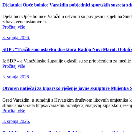
Djelatnici Opće bolnice Varaždin pobjednici sportskih susreta z
Djelatnici Opće bolnice Varaždin ostvarili su povijesni uspjeh na Sin
zdravstvene ustanove iz
Pročitaj više
3. srpnja 2026.
SDP : “Tražili smo ostavku direktora Radija Novi Marof. Dobili
Iz SDP – a Varaždinske županije oglasili su se priopćenjem za medije
Pročitaj više
3. srpnja 2026.
Otvoren natječaj za kiparsko rješenje javne skulpture Miljenka 
Grad Varaždin, u suradnji s Hrvatskim društvom likovnih umjetnika ka
stranicama Grada https://varazdin.hr/natjecaji/natjecaj-kiparsko-rjese
Pročitaj više
3. srpnja 2026.