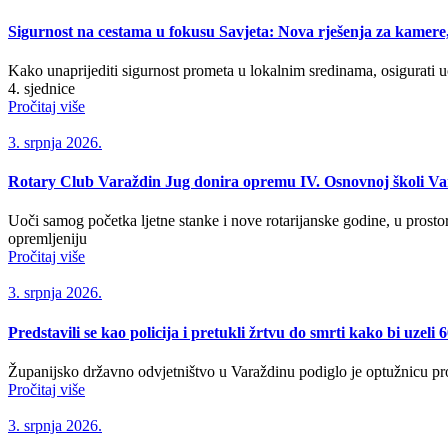
Sigurnost na cestama u fokusu Savjeta: Nova rješenja za kamere, 
Kako unaprijediti sigurnost prometa u lokalnim sredinama, osigurati uč
4. sjednice
Pročitaj više
3. srpnja 2026.
Rotary Club Varaždin Jug donira opremu IV. Osnovnoj školi Va
​Uoči samog početka ljetne stanke i nove rotarijanske godine, u prost
opremljeniju
Pročitaj više
3. srpnja 2026.
Predstavili se kao policija i pretukli žrtvu do smrti kako bi uzeli 
Županijsko državno odvjetništvo u Varaždinu podiglo je optužnicu pro
Pročitaj više
3. srpnja 2026.