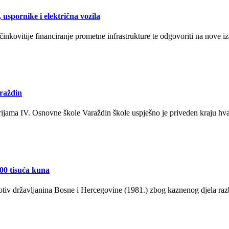
uspornike i električna vozila
inkovitije financiranje prometne infrastrukture te odgovoriti na nove iz
raždin
orijama IV. Osnovne škole Varaždin škole uspješno je priveden kraju hva
600 tisuća kuna
tiv državljanina Bosne i Hercegovine (1981.) zbog kaznenog djela razbo