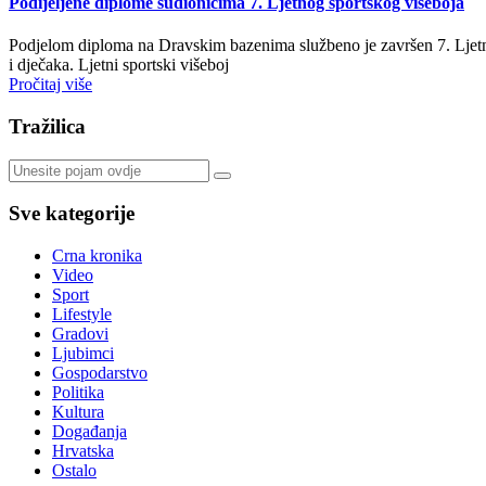
Podijeljene diplome sudionicima 7. Ljetnog sportskog višeboja
Podjelom diploma na Dravskim bazenima službeno je završen 7. Ljetni 
i dječaka. Ljetni sportski višeboj
Pročitaj više
Tražilica
Sve kategorije
Crna kronika
Video
Sport
Lifestyle
Gradovi
Ljubimci
Gospodarstvo
Politika
Kultura
Događanja
Hrvatska
Ostalo