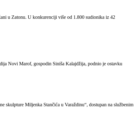
žani u Zatonu. U konkurenciji više od 1.800 sudionika iz 42
adija Novi Marof, gospodin Siniša Kalajdžija, podnio je ostavku
avne skulpture Miljenka Stančića u Varaždinu“, dostupan na službenim