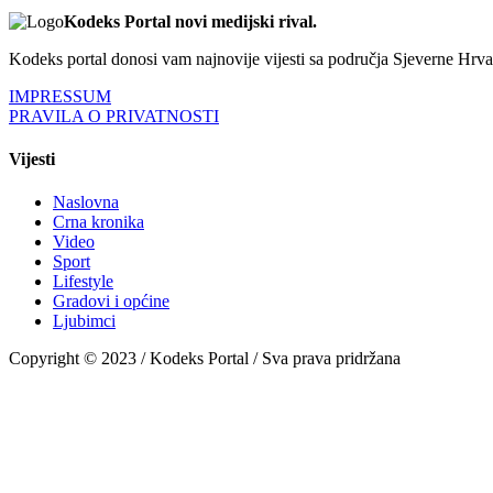
Kodeks Portal novi medijski rival.
Kodeks portal donosi vam najnovije vijesti sa područja Sjeverne Hrvats
IMPRESSUM
PRAVILA O PRIVATNOSTI
Vijesti
Naslovna
Crna kronika
Video
Sport
Lifestyle
Gradovi i općine
Ljubimci
Copyright © 2023 / Kodeks Portal / Sva prava pridržana