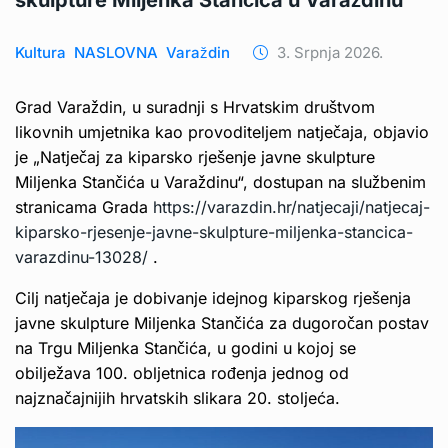
skulpture Miljenka Stančića u Varaždinu
Kultura
NASLOVNA
Varaždin
3. Srpnja 2026.
Grad Varaždin, u suradnji s Hrvatskim društvom
likovnih umjetnika kao provoditeljem natječaja, objavio
je „Natječaj za kiparsko rješenje javne skulpture
Miljenka Stančića u Varaždinu“, dostupan na službenim
stranicama Grada
https://varazdin.hr/natjecaji/natjecaj-
kiparsko-rjesenje-javne-skulpture-miljenka-stancica-
varazdinu-13028/
.
Cilj natječaja je dobivanje idejnog kiparskog rješenja
javne skulpture Miljenka Stančića za dugoročan postav
na Trgu Miljenka Stančića, u godini u kojoj se
obilježava 100. obljetnica rođenja jednog od
najznačajnijih hrvatskih slikara 20. stoljeća.