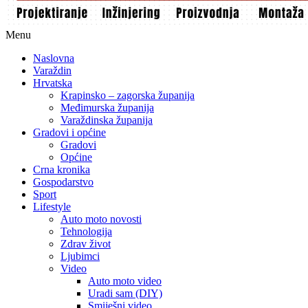
Menu
Naslovna
Varaždin
Hrvatska
Krapinsko – zagorska županija
Međimurska županija
Varaždinska županija
Gradovi i općine
Gradovi
Općine
Crna kronika
Gospodarstvo
Sport
Lifestyle
Auto moto novosti
Tehnologija
Zdrav život
Ljubimci
Video
Auto moto video
Uradi sam (DIY)
Smiješni video