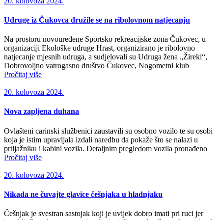
20. kolovoza 2024.
Udruge iz Čukovca družile se na ribolovnom natjecanju
Na prostoru novouređene Sportsko rekreacijske zona Čukovec, u
organizaciji Ekološke udruge Hrast, organizirano je ribolovno
natjecanje mjesnih udruga, a sudjelovali su Udruga žena „Žireki“,
Dobrovoljno vatrogasno društvo Čukovec, Nogometni klub
Pročitaj više
20. kolovoza 2024.
Nova zapljena duhana
Ovlašteni carinski službenici zaustavili su osobno vozilo te su osobi
koja je istim upravljala izdali naredbu da pokaže što se nalazi u
prtljažniku i kabini vozila. Detaljnim pregledom vozila pronađeno
Pročitaj više
20. kolovoza 2024.
Nikada ne čuvajte glavice češnjaka u hladnjaku
Češnjak je svestran sastojak koji je uvijek dobro imati pri ruci jer