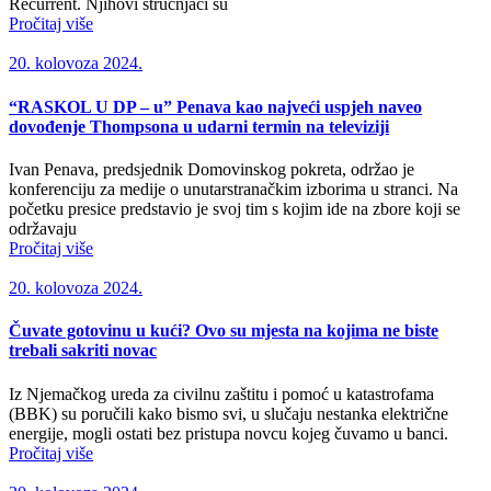
Recurrent. Njihovi stručnjaci su
Pročitaj više
20. kolovoza 2024.
“RASKOL U DP – u” Penava kao najveći uspjeh naveo
dovođenje Thompsona u udarni termin na televiziji
Ivan Penava, predsjednik Domovinskog pokreta, održao je
konferenciju za medije o unutarstranačkim izborima u stranci. Na
početku presice predstavio je svoj tim s kojim ide na zbore koji se
održavaju
Pročitaj više
20. kolovoza 2024.
Čuvate gotovinu u kući? Ovo su mjesta na kojima ne biste
trebali sakriti novac
Iz Njemačkog ureda za civilnu zaštitu i pomoć u katastrofama
(BBK) su poručili kako bismo svi, u slučaju nestanka električne
energije, mogli ostati bez pristupa novcu kojeg čuvamo u banci.
Pročitaj više