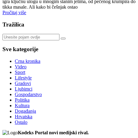
igra ključnu ulogu u mnogim slanim jelima, od pečenog krumpira do
tikka masale. Ali kako bi češnjak ostao
Pročitaj više
Tražilica
Sve kategorije
Crna kronika
Video
Sport
Lifestyle
Gradovi
Ljubimci
Gospodarstvo
Politika
Kultura
Događanja
Hrvatska
Ostalo
Kodeks Portal novi medijski rival.