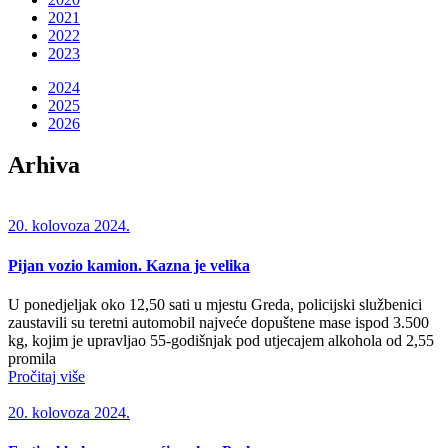
2021
2022
2023
2024
2025
2026
Arhiva
20. kolovoza 2024.
Pijan vozio kamion. Kazna je velika
U ponedjeljak oko 12,50 sati u mjestu Greda, policijski službenici
zaustavili su teretni automobil najveće dopuštene mase ispod 3.500
kg, kojim je upravljao 55-godišnjak pod utjecajem alkohola od 2,55
promila
Pročitaj više
20. kolovoza 2024.