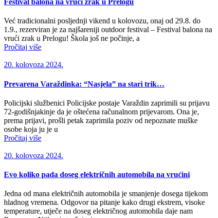
Festival balona na vrući zrak u Prelogu
Već tradicionalni posljednji vikend u kolovozu, onaj od 29.8. do
1.9., rezerviran je za najšareniji outdoor festival – Festival balona na
vrući zrak u Prelogu! Škola još ne počinje, a
Pročitaj više
20. kolovoza 2024.
Prevarena Varaždinka: “Nasjela” na stari trik…
Policijski službenici Policijske postaje Varaždin zaprimili su prijavu
72-godišnjakinje da je oštećena računalnom prijevarom. Ona je,
prema prijavi, prošli petak zaprimila poziv od nepoznate muške
osobe koja ju je u
Pročitaj više
20. kolovoza 2024.
Evo koliko pada doseg električnih automobila na vrućini
Jedna od mana električnih automobila je smanjenje dosega tijekom
hladnog vremena. Odgovor na pitanje kako drugi ekstrem, visoke
temperature, utječe na doseg električnog automobila daje nam