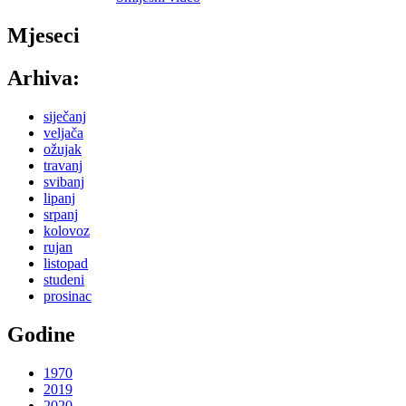
Mjeseci
Arhiva:
siječanj
veljača
ožujak
travanj
svibanj
lipanj
srpanj
kolovoz
rujan
listopad
studeni
prosinac
Godine
1970
2019
2020