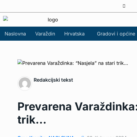
Naslovna
Varaždin
Hrvatska
Gradovi i općine
Redakcijski tekst
Prevarena Varaždinka:
trik…