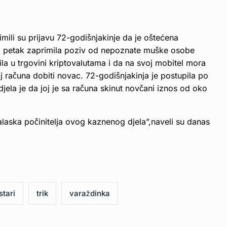
rimili su prijavu 72-godišnjakinje da je oštećena
šli petak zaprimila poziv od nepoznate muške osobe
la u trgovini kriptovalutama i da na svoj mobitel mora
oj računa dobiti novac. 72-godišnjakinja je postupila po
ela je da joj je sa računa skinut novčani iznos od oko
nalaska počinitelja ovog kaznenog djela”,naveli su danas
stari
trik
varaždinka