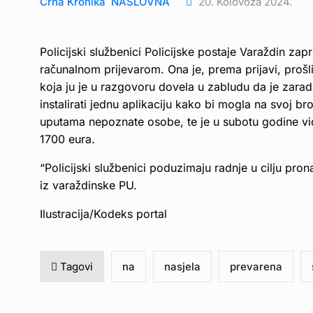
Crna Kronika
NASLOVNA
20. Kolovoza 2024.
Policijski službenici Policijske postaje Varaždin zap
računalnom prijevarom. Ona je, prema prijavi, pro
koja ju je u razgovoru dovela u zabludu da je zaradi
instalirati jednu aplikaciju kako bi mogla na svoj br
uputama nepoznate osobe, te je u subotu godine vidj
1700 eura.
“Policijski službenici poduzimaju radnje u cilju pro
iz varaždinske PU.
Ilustracija/Kodeks portal
Tagovi
na
nasjela
prevarena