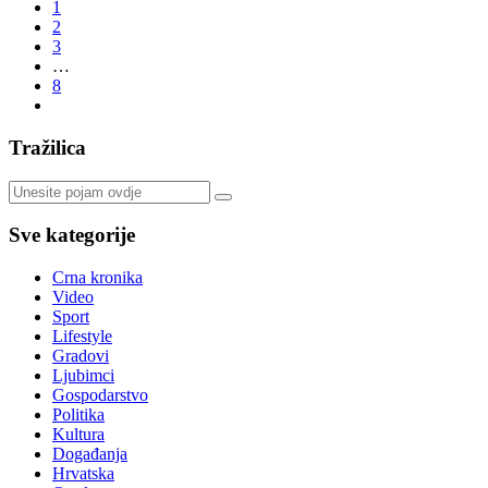
1
2
3
…
8
Tražilica
Sve kategorije
Crna kronika
Video
Sport
Lifestyle
Gradovi
Ljubimci
Gospodarstvo
Politika
Kultura
Događanja
Hrvatska