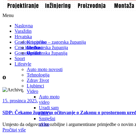
Menu
Naslovna
Varaždin
Hrvatska
Gradovi i općine
Krapinsko – zagorska županija
Crna kronika
Međimurska županija
Gradovi
Gospodarstvo
Varaždinska županija
Općine
Sport
Lifestyle
Auto moto novosti
Tehnologija
o
Zdrav život
Ljubimci
Video
Auto moto
15. prosinca 2025.
video
Uradi sam
SDP: Čekamo županovo očitovanje o Zakonu o prostornom uređe
(DIY)
Smiješni
video
Umjesto da odgovori na ozbiljne i argumentirane primjedbe o novim za
Pročitaj više