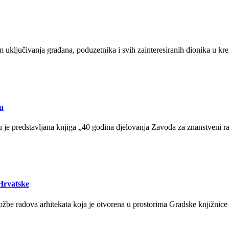
uključivanja građana, poduzetnika i svih zainteresiranih dionika u krei
u
je predstavljana knjiga „40 godina djelovanja Zavoda za znanstveni r
 Hrvatske
ožbe radova arhitekata koja je otvorena u prostorima Gradske knjižnic