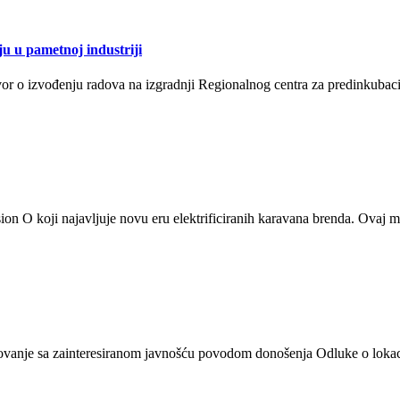
u u pametnoj industriji
r o izvođenju radova na izgradnji Regionalnog centra za predinkubaciju 
ion O koji najavljuje novu eru elektrificiranih karavana brenda. Ovaj m
etovanje sa zainteresiranom javnošću povodom donošenja Odluke o lokac