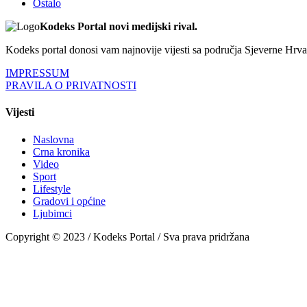
Ostalo
Kodeks Portal novi medijski rival.
Kodeks portal donosi vam najnovije vijesti sa područja Sjeverne Hrvats
IMPRESSUM
PRAVILA O PRIVATNOSTI
Vijesti
Naslovna
Crna kronika
Video
Sport
Lifestyle
Gradovi i općine
Ljubimci
Copyright © 2023 / Kodeks Portal / Sva prava pridržana