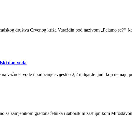
radskog društva Crvenog križa Varaždin pod nazivom „Pelamo se?“ koj
etski dan voda
a važnost vode i podizanje svijesti o 2,2 milijarde ljudi koji nemaju pr
jedno sa zamjenikom gradonačelnika i saborskim zastupnikom Miroslav