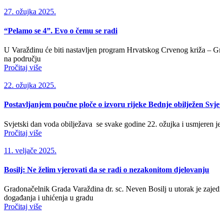
27. ožujka 2025.
“Pelamo se 4”. Evo o čemu se radi
U Varaždinu će biti nastavljen program Hrvatskog Crvenog križa – G
na području
Pročitaj više
22. ožujka 2025.
Postavljanjem poučne ploče o izvoru rijeke Bednje obilježen Svj
Svjetski dan voda obilježava se svake godine 22. ožujka i usmjeren je n
Pročitaj više
11. veljače 2025.
Bosilj: Ne želim vjerovati da se radi o nezakonitom djelovanju
Gradonačelnik Grada Varaždina dr. sc. Neven Bosilj u utorak je za
događanja i uhićenja u gradu
Pročitaj više