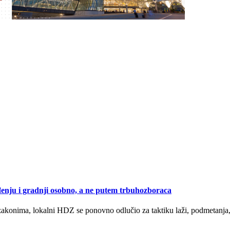
nju i gradnji osobno, a ne putem trbuhozboraca
konima, lokalni HDZ se ponovno odlučio za taktiku laži, podmetanja, o