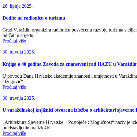
26. lipnja 2025.
Dođite na radionicu o turizmu
Grad Varaždin organizira radionicu posvećenu razvoju turizma s ciljem 
održati u srijedu,
Pročitaj više
30. travnja 2025.
Knjiga o 40 godina Zavoda za znanstveni rad HAZU u Varaždin
U povodu Dana Hrvatske akademije znanosti i umjetnosti u Varaždinu 
Ožegović“
Pročitaj više
30. travnja 2025.
U varaždinskoj knjižnici otvorena izložba o arhitekturi sjeverne
„Arhitektura Sjeverne Hrvatske – Postojeće : Mogućnost“ naziv je izl
predstavljenim na izložbi
Pročitaj više