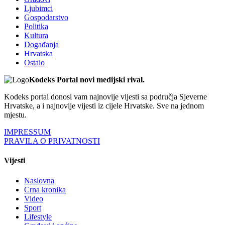
Ljubimci
Gospodarstvo
Politika
Kultura
Događanja
Hrvatska
Ostalo
Kodeks Portal novi medijski rival.
Kodeks portal donosi vam najnovije vijesti sa područja Sjeverne
Hrvatske, a i najnovije vijesti iz cijele Hrvatske. Sve na jednom
mjestu.
IMPRESSUM
PRAVILA O PRIVATNOSTI
Vijesti
Naslovna
Crna kronika
Video
Sport
Lifestyle