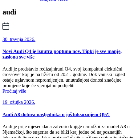
audi
30. travnja 2026.
Novi Audi Q4 je iznutra poptuno nov. Tipki je sve manje,
zaslona sve više
Audi je predstavio redizajnirani Q4, svoj kompaktni električni
crossover koji je na tržištu od 2021. godine. Dok vanjski izgled
ostaje uglavnom nepromijenjen, unutrašnjost donosi značajne
promjene koje će vjerojatno podijeliti
Pročitaj više
19. ožujka 2026.
Audi A8 dobiva nasljednika u još luksuznijem Q9?!
Audi je prije mjesec dana zatvorio knjige narudžbi za model A8 u
Njemačkoj, što sugerira da se bliži kraj jedne od najpoznatijih
luksuznih limuzina. Iako proizvođač nije službeno potvrdio gašenje