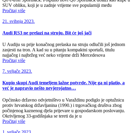
SUV obliku, koji je u zadnje vrijeme sve popularniji među
Pročitaj više
21. svibnja 2023.
Audi RS3 ne prelazi na struju. Bit će još jači
U Audiju su prije konačnog prelaska na struju odlučili još jednom
zasjesti na tron. A kad su u pitanju kompaktni sportaši, titulu
najjačeg i najbržeg već neko vrijeme drži Mercedesova
Pročitaj više
7. veljače 2023.
Kupio skupi Audi temeljem lažne potvrde. Nije ga ni platio, a
već je napravio nešto nevjerojatno…
Općinsko državno odvjetništvo u Varaždinu podiglo je optužnicu
protiv hrvatskog državljanina (1990.) i trgovačkog društva zbog
počinjenog kaznenog djela prijevare u gospodarskom poslovanju.
Okrivljenog 33-godišnjaka se tereti da je u
Pročitaj više
1. veljače 2023.