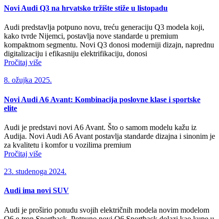
Novi Audi Q3 na hrvatsko tržište stiže u listopadu
Audi predstavlja potpuno novu, treću generaciju Q3 modela koji,
kako tvrde Nijemci, postavlja nove standarde u premium
kompaktnom segmentu. Novi Q3 donosi moderniji dizajn, naprednu
digitalizaciju i efikasniju elektrifikaciju, donosi
Pročitaj više
8. ožujka 2025.
Novi Audi A6 Avant: Kombinacija poslovne klase i sportske
elite
Audi je predstavi novi A6 Avant. Što o samom modelu kažu iz
Audija. Novi Audi A6 Avant postavlja standarde dizajna i sinonim je
za kvalitetu i komfor u vozilima premium
Pročitaj više
23. studenoga 2024.
Audi ima novi SUV
Audi je proširio ponudu svojih električnih modela novim modelom
Q6 e-tron Sportback. Potpuno novi Q6 Sportback dolazi kao kupe u