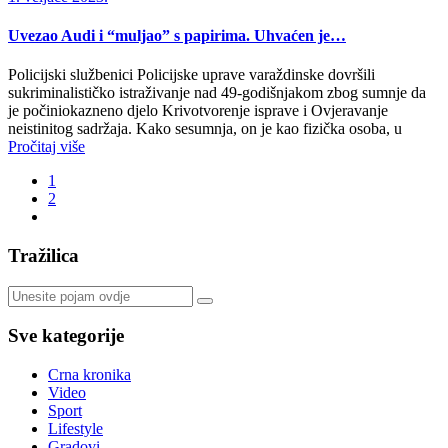
Uvezao Audi i “muljao” s papirima. Uhvaćen je…
Policijski službenici Policijske uprave varaždinske dovršili
sukriminalističko istraživanje nad 49-godišnjakom zbog sumnje da
je počiniokazneno djelo Krivotvorenje isprave i Ovjeravanje
neistinitog sadržaja. Kako sesumnja, on je kao fizička osoba, u
Pročitaj više
1
2
Tražilica
Sve kategorije
Crna kronika
Video
Sport
Lifestyle
Gradovi