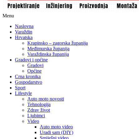
Menu
Naslovna
Varaždin
Hrvatska
Krapinsko – zagorska županija
Međimurska županija
Varaždinska županija
Gradovi i općine
Gradovi
Općine
Crna kronika
Gospodarstvo
Sport
Lifestyle
Auto moto novosti
Tehnologija
Zdrav život
Ljubimci
Video
Auto moto video
Uradi sam (DIY)
Smiješni video