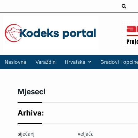
Naslovna
Varaždin
Hrvatska
Gradovi i općin
Mjeseci
Arhiva:
siječanj
veljača