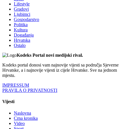
Lifestyle
Gradovi
Ljubimci
Gospodarstvo
Politika
Kultura
Događanja
Hrvatska
Ostalo
Kodeks Portal novi medijski rival.
Kodeks portal donosi vam najnovije vijesti sa područja Sjeverne
Hrvatske, a i najnovije vijesti iz cijele Hrvatske. Sve na jednom
mjestu.
IMPRESSUM
PRAVILA O PRIVATNOSTI
Vijesti
Naslovna
Crna kronika
Video
Sport