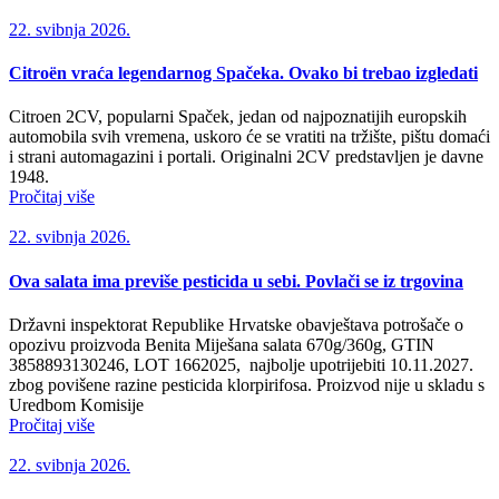
22. svibnja 2026.
Citroën vraća legendarnog Spačeka. Ovako bi trebao izgledati
Citroen 2CV, popularni Spaček, jedan od najpoznatijih europskih
automobila svih vremena, uskoro će se vratiti na tržište, pištu domaći
i strani automagazini i portali. Originalni 2CV predstavljen je davne
1948.
Pročitaj više
22. svibnja 2026.
Ova salata ima previše pesticida u sebi. Povlači se iz trgovina
Državni inspektorat Republike Hrvatske obavještava potrošače o
opozivu proizvoda Benita Miješana salata 670g/360g, GTIN
3858893130246, LOT 1662025, najbolje upotrijebiti 10.11.2027.
zbog povišene razine pesticida klorpirifosa. Proizvod nije u skladu s
Uredbom Komisije
Pročitaj više
22. svibnja 2026.