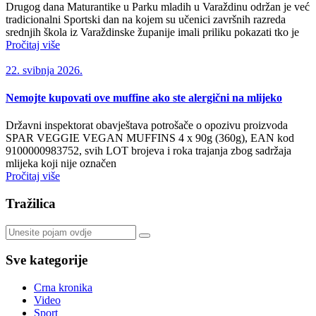
Drugog dana Maturantike u Parku mladih u Varaždinu održan je već
tradicionalni Sportski dan na kojem su učenici završnih razreda
srednjih škola iz Varaždinske županije imali priliku pokazati tko je
Pročitaj više
22. svibnja 2026.
Nemojte kupovati ove muffine ako ste alergični na mlijeko
Državni inspektorat obavještava potrošače o opozivu proizvoda
SPAR VEGGIE VEGAN MUFFINS 4 x 90g (360g), EAN kod
9100000983752, svih LOT brojeva i roka trajanja zbog sadržaja
mlijeka koji nije označen
Pročitaj više
Tražilica
Sve kategorije
Crna kronika
Video
Sport