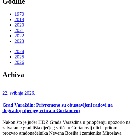
Godine
1970
2019
2020
2021
2022
2023
2024
2025
2026
Arhiva
22. svibnja 2026.
Grad Varaždin: Privremeno su obustavljeni radovi na
dogradnji dječjeg vrtića u Gortanovoj
Nakon što je jučer HDZ Grada Varaždina u priopćenju upozorio na
zatvaranje gradilišta dječjeg vrtića u Gortanovij ulici i pritom
prozvao gradonačelnika Nevena Bosilja i zamjenika Miroslava