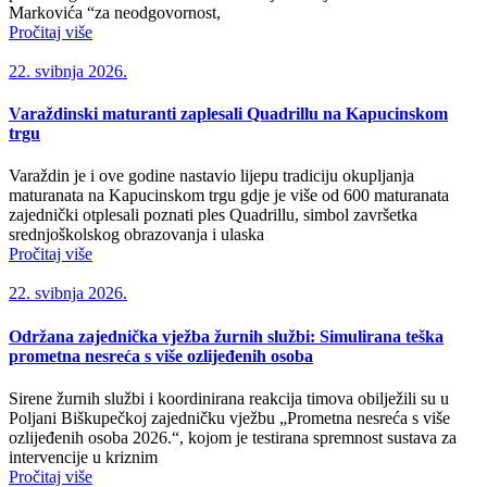
Markovića “za neodgovornost,
Pročitaj više
22. svibnja 2026.
Varaždinski maturanti zaplesali Quadrillu na Kapucinskom
trgu
Varaždin je i ove godine nastavio lijepu tradiciju okupljanja
maturanata na Kapucinskom trgu gdje je više od 600 maturanata
zajednički otplesali poznati ples Quadrillu, simbol završetka
srednjoškolskog obrazovanja i ulaska
Pročitaj više
22. svibnja 2026.
Održana zajednička vježba žurnih službi: Simulirana teška
prometna nesreća s više ozlijeđenih osoba
Sirene žurnih službi i koordinirana reakcija timova obilježili su u
Poljani Biškupečkoj zajedničku vježbu „Prometna nesreća s više
ozlijeđenih osoba 2026.“, kojom je testirana spremnost sustava za
intervencije u kriznim
Pročitaj više