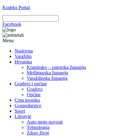
Kodeks Portal
Facebook
Menu
Naslovna
Varaždin
Hrvatska
Krapinsko – zagorska županija
Međimurska županija
Varaždinska županija
Gradovi i općine
Gradovi
Općine
Crna kronika
Gospodarstvo
Sport
Lifestyle
Auto moto novosti
Tehnologija
Zdrav život