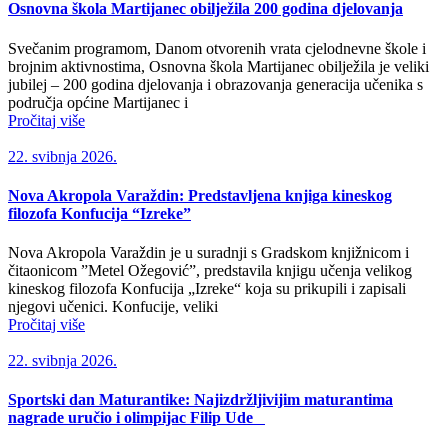
Osnovna škola Martijanec obilježila 200 godina djelovanja
Svečanim programom, Danom otvorenih vrata cjelodnevne škole i
brojnim aktivnostima, Osnovna škola Martijanec obilježila je veliki
jubilej – 200 godina djelovanja i obrazovanja generacija učenika s
područja općine Martijanec i
Pročitaj više
22. svibnja 2026.
Nova Akropola Varaždin: Predstavljena knjiga kineskog
filozofa Konfucija “Izreke”
Nova Akropola Varaždin je u suradnji s Gradskom knjižnicom i
čitaonicom ”Metel Ožegović”, predstavila knjigu učenja velikog
kineskog filozofa Konfucija „Izreke“ koja su prikupili i zapisali
njegovi učenici. Konfucije, veliki
Pročitaj više
22. svibnja 2026.
Sportski dan Maturantike: Najizdržljivijim maturantima
nagrade uručio i olimpijac Filip Ude