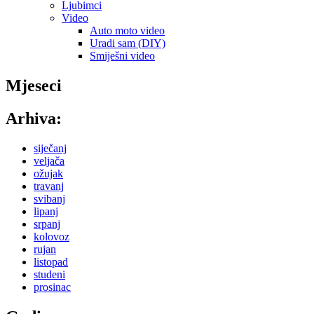
Ljubimci
Video
Auto moto video
Uradi sam (DIY)
Smiješni video
Mjeseci
Arhiva:
siječanj
veljača
ožujak
travanj
svibanj
lipanj
srpanj
kolovoz
rujan
listopad
studeni
prosinac