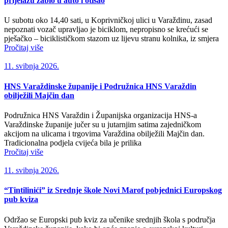
prijelazu zabio u auto i otišao
U subotu oko 14,40 sati, u Koprivničkoj ulici u Varaždinu, zasad
nepoznati vozač upravljao je biciklom, nepropisno se krećući se
pješačko – biciklističkom stazom uz lijevu stranu kolnika, iz smjera
Pročitaj više
11. svibnja 2026.
HNS Varaždinske županije i Podružnica HNS Varaždin
obilježili Majčin dan
Podružnica HNS Varaždin i Županijska organizacija HNS-a
Varaždinske županije jučer su u jutarnjim satima zajedničkom
akcijom na ulicama i trgovima Varaždina obilježili Majčin dan.
Tradicionalna podjela cvijeća bila je prilika
Pročitaj više
11. svibnja 2026.
“Tintilinići” iz Srednje škole Novi Marof pobjednici Europskog
pub kviza
Održao se Europski pub kviz za učenike srednjih škola s područja