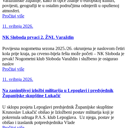
Varaždinske županije, kako bi opće znanje o europskoj kulturi,
povijesti, geografiji te u ostalim područjima odmjerili u opuštenoj
atmosferi.
Pročitaj više
11. svibnja 2026.
NK Sloboda prvaci 2. ŽNL Varaždin
Povijesna nogometna sezona 2025./26. okrunjena je naslovom četiri
kola prije kraja, pa crveno-bijela fešta može početi – NK Sloboda je
prvak! Nogometni klub Sloboda Varaždin i službeno je osigurao
naslov
Pročitaj više
11. svibnja 2026.
Na zanimljivoj izložbi militarija u Lepoglavi i predsjednik
Županijske skupštine Lukačić
​U sklopu posjeta Lepoglavi predsjednik Županijske skupštine
Krunoslav Lukačić obišao je Izložbeni postav militarija koji je
pokrenula udruga P.A.S. klub Lepoglava. Uz njega, postav je
obišao i izaslanik potpredsjednika Vlade
Pročitaj više