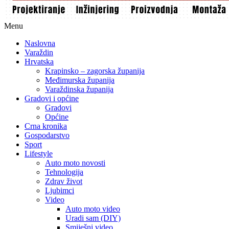
Menu
Naslovna
Varaždin
Hrvatska
Krapinsko – zagorska županija
Međimurska županija
Varaždinska županija
Gradovi i općine
Gradovi
Općine
Crna kronika
Gospodarstvo
Sport
Lifestyle
Auto moto novosti
Tehnologija
Zdrav život
Ljubimci
Video
Auto moto video
Uradi sam (DIY)
Smiješni video