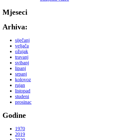
Mjeseci
Arhiva:
siječanj
veljača
ožujak
travanj
svibanj
lipanj
srpanj
kolovoz
rujan
listopad
studeni
prosinac
Godine
1970
2019
2020