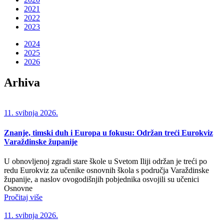
2021
2022
2023
2024
2025
2026
Arhiva
11. svibnja 2026.
Znanje, timski duh i Europa u fokusu: Održan treći Eurokviz
Varaždinske županije
U obnovljenoj zgradi stare škole u Svetom Iliji održan je treći po
redu Eurokviz za učenike osnovnih škola s područja Varaždinske
županije, a naslov ovogodišnjih pobjednika osvojili su učenici
Osnovne
Pročitaj više
11. svibnja 2026.