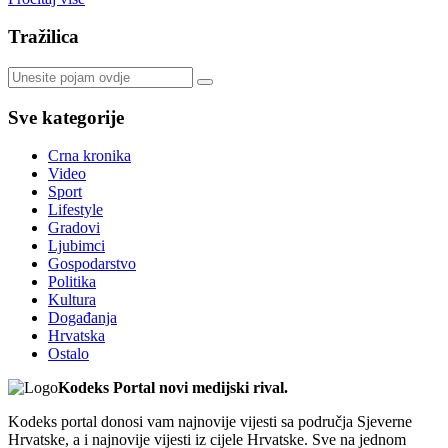
Tražilica
Sve kategorije
Crna kronika
Video
Sport
Lifestyle
Gradovi
Ljubimci
Gospodarstvo
Politika
Kultura
Događanja
Hrvatska
Ostalo
Kodeks Portal novi medijski rival.
Kodeks portal donosi vam najnovije vijesti sa područja Sjeverne
Hrvatske, a i najnovije vijesti iz cijele Hrvatske. Sve na jednom