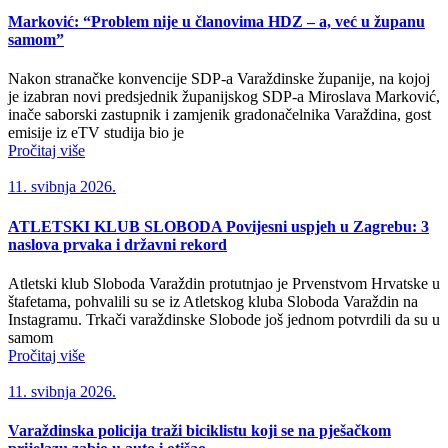
Marković: “Problem nije u članovima HDZ – a, već u županu
samom”
Nakon stranačke konvencije SDP-a Varaždinske županije, na kojoj
je izabran novi predsjednik županijskog SDP-a Miroslava Marković,
inače saborski zastupnik i zamjenik gradonačelnika Varaždina, gost
emisije iz eTV studija bio je
Pročitaj više
11. svibnja 2026.
ATLETSKI KLUB SLOBODA Povijesni uspjeh u Zagrebu: 3
naslova prvaka i državni rekord
Atletski klub Sloboda Varaždin protutnjao je Prvenstvom Hrvatske u
štafetama, pohvalili su se iz Atletskog kluba Sloboda Varaždin na
Instagramu. Trkači varaždinske Slobode još jednom potvrdili da su u
samom
Pročitaj više
11. svibnja 2026.
Varaždinska policija traži biciklistu koji se na pješačkom