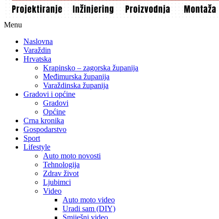
Menu
Naslovna
Varaždin
Hrvatska
Krapinsko – zagorska županija
Međimurska županija
Varaždinska županija
Gradovi i općine
Gradovi
Općine
Crna kronika
Gospodarstvo
Sport
Lifestyle
Auto moto novosti
Tehnologija
Zdrav život
Ljubimci
Video
Auto moto video
Uradi sam (DIY)
Smiješni video