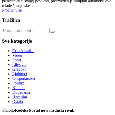
prekretnicu u svojoj povijesti, proizveden je milijunti automobil ove
mlade španjolske
Pročitaj više
Tražilica
Sve kategorije
Crna kronika
Video
Sport
Lifestyle
Gradovi
Ljubimci
Gospodarstvo
Politika
Kultura
Događanja
Hrvatska
Ostalo
Kodeks Portal novi medijski rival.