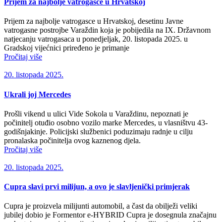
Prijem za najbolje vatrogasce u Hrvatskoj
Prijem za najbolje vatrogasce u Hrvatskoj, desetinu Javne
vatrogasne postrojbe Varaždin koja je pobijedila na IX. Državnom
natjecanju vatrogasaca u ponedjeljak, 20. listopada 2025. u
Gradskoj vijećnici priređeno je primanje
Pročitaj više
20. listopada 2025.
Ukrali joj Mercedes
Prošli vikend u ulici Vide Sokola u Varaždinu, nepoznati je
počinitelj otuđio osobno vozilo marke Mercedes, u vlasništvu 43-
godišnjakinje. Policijski službenici poduzimaju radnje u cilju
pronalaska počinitelja ovog kaznenog djela.
Pročitaj više
20. listopada 2025.
Cupra slavi prvi milijun, a ovo je slavljenički primjerak
Cupra je proizvela milijunti automobil, a čast da obilježi veliki
jubilej dobio je Formentor e-HYBRID Cupra je dosegnula značajnu