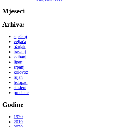
Mjeseci
Arhiva:
siječanj
veljača
ožujak
travanj
svibanj
lipanj
srpanj
kolovoz
rujan
listopad
studeni
prosinac
Godine
1970
2019
2020