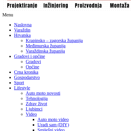
Menu
Naslovna
Varaždin
Hrvatska
Krapinsko – zagorska županija
Međimurska županija
Varaždinska županija
Gradovi i općine
Gradovi
Općine
Crna kronika
Gospodarstvo
Sport
Lifestyle
Auto moto novosti
Tehnologija
Zdrav život
Ljubimci
Video
Auto moto video
Uradi sam (DIY)
Smiješni video