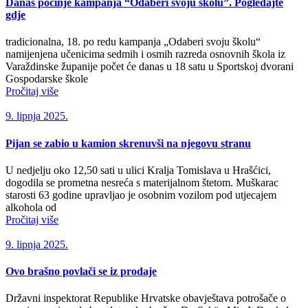
Danas počinje kampanja “Odaberi svoju školu”. Pogledajte
gdje
tradicionalna, 18. po redu kampanja „Odaberi svoju školu“
namijenjena učenicima sedmih i osmih razreda osnovnih škola iz
Varaždinske županije počet će danas u 18 satu u Sportskoj dvorani
Gospodarske škole
Pročitaj više
9. lipnja 2025.
Pijan se zabio u kamion skrenuvši na njegovu stranu
U nedjelju oko 12,50 sati u ulici Kralja Tomislava u Hrašćici,
dogodila se prometna nesreća s materijalnom štetom. Muškarac
starosti 63 godine upravljao je osobnim vozilom pod utjecajem
alkohola od
Pročitaj više
9. lipnja 2025.
Ovo brašno povlači se iz prodaje
Državni inspektorat Republike Hrvatske obavještava potrošače o