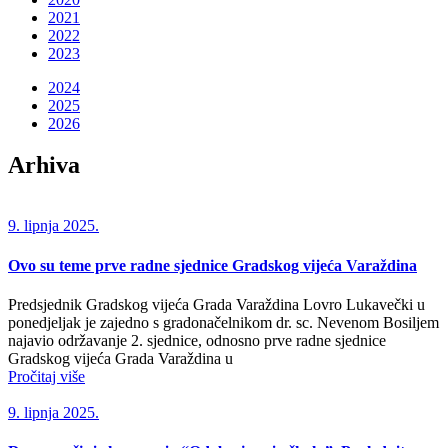
2021
2022
2023
2024
2025
2026
Arhiva
9. lipnja 2025.
Ovo su teme prve radne sjednice Gradskog vijeća Varaždina
Predsjednik Gradskog vijeća Grada Varaždina Lovro Lukavečki u
ponedjeljak je zajedno s gradonačelnikom dr. sc. Nevenom Bosiljem
najavio održavanje 2. sjednice, odnosno prve radne sjednice
Gradskog vijeća Grada Varaždina u
Pročitaj više
9. lipnja 2025.