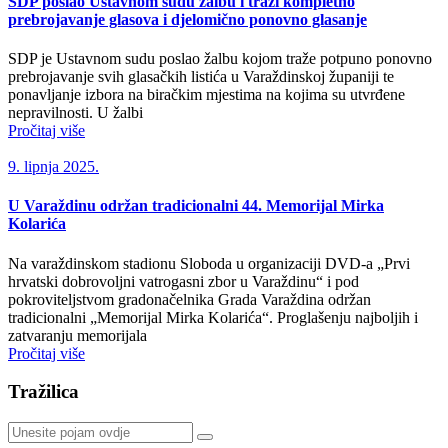
SDP poslao Ustavnom sudu žalbu i traži kompletno
prebrojavanje glasova i djelomično ponovno glasanje
SDP je Ustavnom sudu poslao žalbu kojom traže potpuno ponovno
prebrojavanje svih glasačkih listića u Varaždinskoj županiji te
ponavljanje izbora na biračkim mjestima na kojima su utvrđene
nepravilnosti. U žalbi
Pročitaj više
9. lipnja 2025.
U Varaždinu održan tradicionalni 44. Memorijal Mirka
Kolarića
Na varaždinskom stadionu Sloboda u organizaciji DVD-a „Prvi
hrvatski dobrovoljni vatrogasni zbor u Varaždinu“ i pod
pokroviteljstvom gradonačelnika Grada Varaždina održan
tradicionalni „Memorijal Mirka Kolarića“. Proglašenju najboljih i
zatvaranju memorijala
Pročitaj više
Tražilica