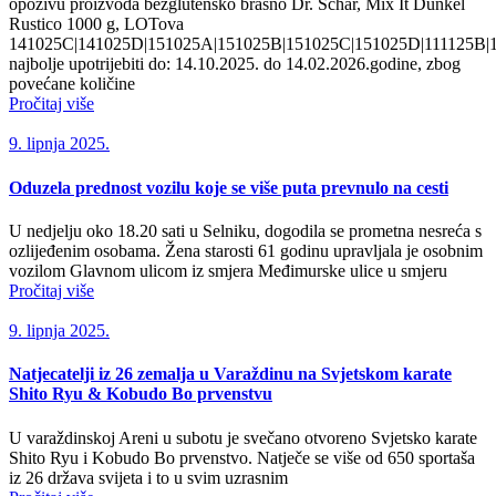
opozivu proizvoda bezglutensko brašno Dr. Schär, Mix It Dunkel
Rustico 1000 g, LOTova
141025C|141025D|151025A|151025B|151025C|151025D|111125B|
najbolje upotrijebiti do: 14.10.2025. do 14.02.2026.godine, zbog
povećane količine
Pročitaj više
9. lipnja 2025.
Oduzela prednost vozilu koje se više puta prevnulo na cesti
U nedjelju oko 18.20 sati u Selniku, dogodila se prometna nesreća s
ozlijeđenim osobama. Žena starosti 61 godinu upravljala je osobnim
vozilom Glavnom ulicom iz smjera Međimurske ulice u smjeru
Pročitaj više
9. lipnja 2025.
Natjecatelji iz 26 zemalja u Varaždinu na Svjetskom karate
Shito Ryu & Kobudo Bo prvenstvu
U varaždinskoj Areni u subotu je svečano otvoreno Svjetsko karate
Shito Ryu i Kobudo Bo prvenstvo. Natječe se više od 650 sportaša
iz 26 država svijeta i to u svim uzrasnim