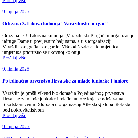
Pročitaj više
9. lipnja 2025.
Održana 3. Likova kolonija “Varaždinski purgar”
Održana je 3. Likovna kolonija „Varaždinski Purgar“ u organizaciji
udruge Dame u povijesnim haljinama, a u suorganizaciji
Varaždinske građanske garde. Više od šezdesetak umjetnica i
umjetnika pridružilo se likovnoj koloniji
Pročitaj više
9. lipnja 2025.
Pojedinačno prvenstvo Hrvatske za mlađe juniorke i juniore
Varaždin je prošli vikend bio domaćin Pojedinačnog prvenstva
Hrvatske za mlađe juniorke i mlađe juniore koje se održava na
Sportskom centru Sloboda u organizaciji Atletskog kluba Sloboda i
pod pokroviteljstvom
Pročitaj više
9. lipnja 2025.