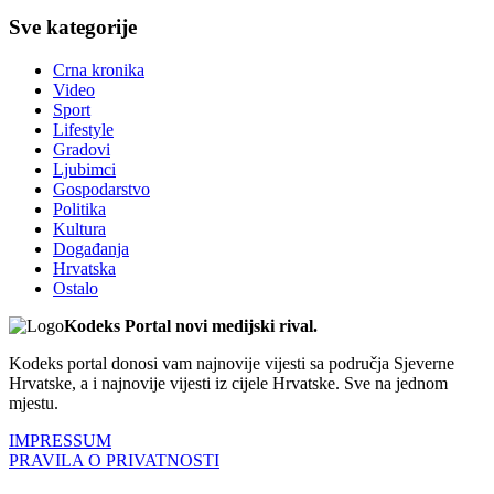
Sve kategorije
Crna kronika
Video
Sport
Lifestyle
Gradovi
Ljubimci
Gospodarstvo
Politika
Kultura
Događanja
Hrvatska
Ostalo
Kodeks Portal novi medijski rival.
Kodeks portal donosi vam najnovije vijesti sa područja Sjeverne
Hrvatske, a i najnovije vijesti iz cijele Hrvatske. Sve na jednom
mjestu.
IMPRESSUM
PRAVILA O PRIVATNOSTI