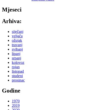
Mjeseci
Arhiva:
siječanj
veljača
ožujak
travanj
svibanj
lipanj
srpanj
kolovoz
rujan
listopad
studeni
prosinac
Godine
1970
2019
2020