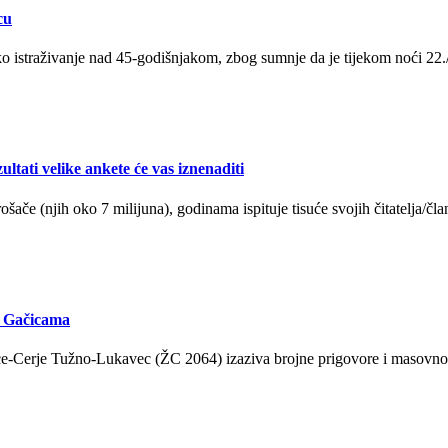
cu
ičko istraživanje nad 45-godišnjakom, zbog sumnje da je tijekom noći 22./
tati velike ankete će vas iznenaditi
ače (njih oko 7 milijuna), godinama ispituje tisuće svojih čitatelja/čl
u Gačicama
čice-Cerje Tužno-Lukavec (ŽC 2064) izaziva brojne prigovore i masovn