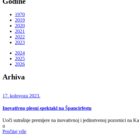
Godine
1970
2019
2020
2021
2022
2023
2024
2025
2026
Arhiva
17. kolovoza 2023.
Inovativno plesni spektakl na Špancirfestu
Uoči sutrašnje premijere na inovativnoj i jedinstvenoj pozornici na 
u
Pročitaj više