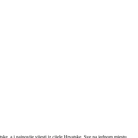
ke, a i najnovije vijesti iz cijele Hrvatske. Sve na jednom mjestu.