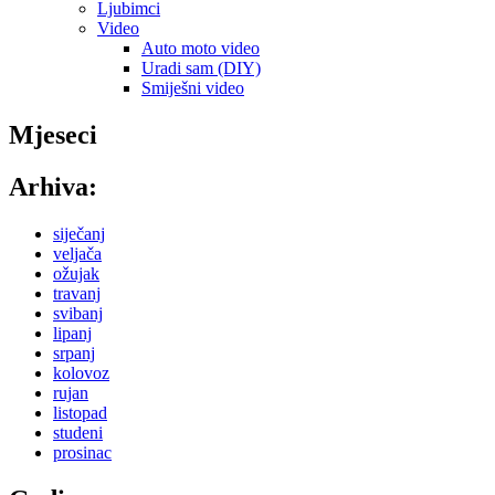
Ljubimci
Video
Auto moto video
Uradi sam (DIY)
Smiješni video
Mjeseci
Arhiva:
siječanj
veljača
ožujak
travanj
svibanj
lipanj
srpanj
kolovoz
rujan
listopad
studeni
prosinac