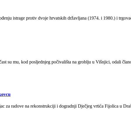
đenju istrage protiv dvoje hrvatskih državljana (1974. i 1980.) i trg
st su mu, kod posljednjeg počivališta na groblju u Višnjici, odali članovi
škovcu
ac za radove na rekonstrukciji i dogradnji Dječjeg vrtića Fijolica u D