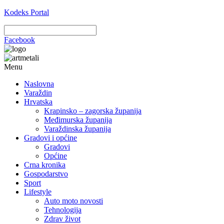
Kodeks Portal
Facebook
Menu
Naslovna
Varaždin
Hrvatska
Krapinsko – zagorska županija
Međimurska županija
Varaždinska županija
Gradovi i općine
Gradovi
Općine
Crna kronika
Gospodarstvo
Sport
Lifestyle
Auto moto novosti
Tehnologija
Zdrav život