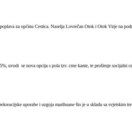
oplava za općinu Cestica. Naselja Lovrečan Otok i Otok Virje na podru
5%, uvodi se nova opcija s pola tzv. crne kante, te proširuje socijaln
rekreacijske uporabe i uzgoja marihuane što je u skladu sa svjetskim tr