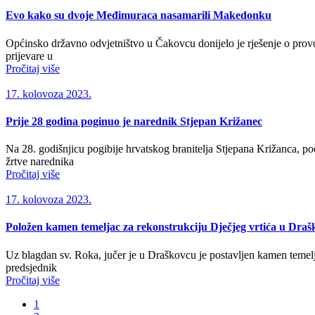
Evo kako su dvoje Međimuraca nasamarili Makedonku
Općinsko državno odvjetništvo u Čakovcu donijelo je rješenje o provo
prijevare u
Pročitaj više
17. kolovoza 2023.
Prije 28 godina poginuo je narednik Stjepan Križanec
Na 28. godišnjicu pogibije hrvatskog branitelja Stjepana Križanca, poča
žrtve narednika
Pročitaj više
17. kolovoza 2023.
Položen kamen temeljac za rekonstrukciju Dječjeg vrtića u Dra
Uz blagdan sv. Roka, jučer je u Draškovcu je postavljen kamen temelj
predsjednik
Pročitaj više
1