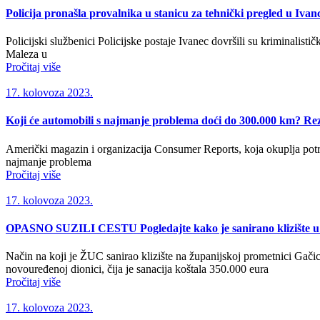
Policija pronašla provalnika u stanicu za tehnički pregled u Ivan
Policijski službenici Policijske postaje Ivanec dovršili su kriminalist
Maleza u
Pročitaj više
17. kolovoza 2023.
Koji će automobili s najmanje problema doći do 300.000 km? Rezul
Američki magazin i organizacija Consumer Reports, koja okuplja potroš
najmanje problema
Pročitaj više
17. kolovoza 2023.
OPASNO SUZILI CESTU Pogledajte kako je sanirano klizište 
Način na koji je ŽUC sanirao klizište na županijskoj prometnici Ga
novouređenoj dionici, čija je sanacija koštala 350.000 eura
Pročitaj više
17. kolovoza 2023.