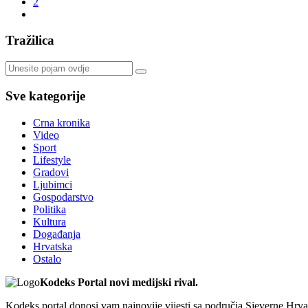
2
Tražilica
Sve kategorije
Crna kronika
Video
Sport
Lifestyle
Gradovi
Ljubimci
Gospodarstvo
Politika
Kultura
Događanja
Hrvatska
Ostalo
Kodeks Portal novi medijski rival.
Kodeks portal donosi vam najnovije vijesti sa područja Sjeverne Hrvats