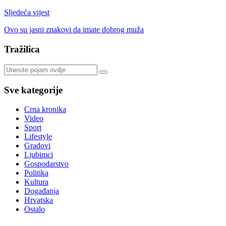
Sljedeća vijest
Ovo su jasni znakovi da imate dobrog muža
Tražilica
Sve kategorije
Crna kronika
Video
Sport
Lifestyle
Gradovi
Ljubimci
Gospodarstvo
Politika
Kultura
Događanja
Hrvatska
Ostalo