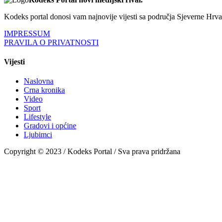
Kodeks portal donosi vam najnovije vijesti sa područja Sjeverne Hrvats
IMPRESSUM
PRAVILA O PRIVATNOSTI
Vijesti
Naslovna
Crna kronika
Video
Sport
Lifestyle
Gradovi i općine
Ljubimci
Copyright © 2023 / Kodeks Portal / Sva prava pridržana