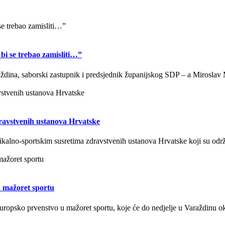
bi se trebao zamisliti…”
dina, saborski zastupnik i predsjednik županijskog SDP – a Miroslav M
dravstvenih ustanova Hrvatske
dikalno-sportskim susretima zdravstvenih ustanova Hrvatske koji su odr
 mažoret sportu
sko prvenstvo u mažoret sportu, koje će do nedjelje u Varaždinu okupi