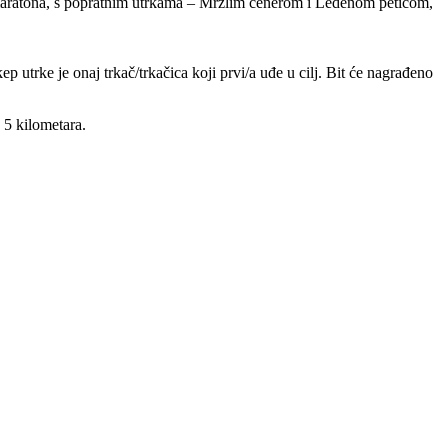
lumaratona, s popratnim utrkama – Mrzlim cenerom i Ledenom peticom,
utrke je onaj trkač/trkačica koji prvi/a uđe u cilj. Bit će nagrađeno
 5 kilometara.