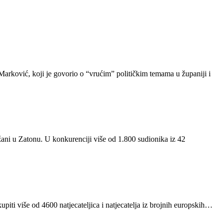
arković, koji je govorio o “vrućim” političkim temama u županiji i
žani u Zatonu. U konkurenciji više od 1.800 sudionika iz 42
ti više od 4600 natjecateljica i natjecatelja iz brojnih europskih…