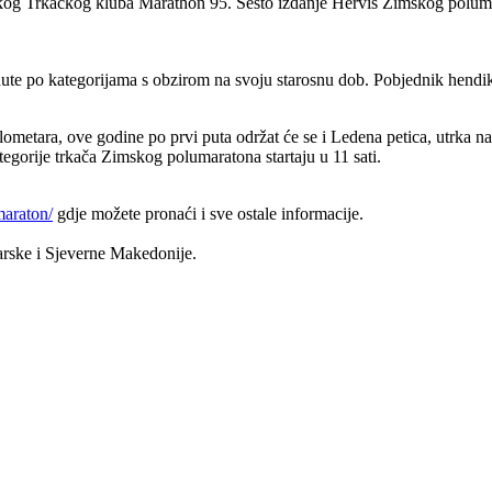
ždinskog Trkačkog kluba Marathon 95. Šesto izdanje Hervis Zimskog po
ute po kategorijama s obzirom na svoju starosnu dob. Pobjednik hendikep 
ometara, ove godine po prvi puta održat će se i Ledena petica, utrka na
ategorije trkača Zimskog polumaratona startaju u 11 sati.
maraton/
gdje možete pronaći i sve ostale informacije.
đarske i Sjeverne Makedonije.