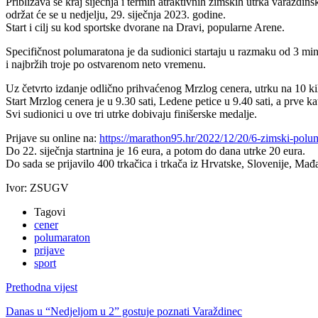
Približava se kraj siječnja i termin atraktivnih zimskih utrka vara
održat će se u nedjelju, 29. siječnja 2023. godine.
Start i cilj su kod sportske dvorane na Dravi, popularne Arene.
Specifičnost polumaratona je da sudionici startaju u razmaku od 3 min
i najbržih troje po ostvarenom neto vremenu.
Uz četvrto izdanje odlično prihvaćenog Mrzlog cenera, utrku na 10 kil
Start Mrzlog cenera je u 9.30 sati, Ledene petice u 9.40 sati, a prve k
Svi sudionici u ove tri utrke dobivaju finišerske medalje.
Prijave su online na:
https://marathon95.hr/2022/12/20/6-zimski-polu
Do 22. siječnja startnina je 16 eura, a potom do dana utrke 20 eura.
Do sada se prijavilo 400 trkačica i trkača iz Hrvatske, Slovenije, Ma
Ivor: ZSUGV
Tagovi
cener
polumaraton
prijave
sport
Prethodna vijest
Danas u “Nedjeljom u 2” gostuje poznati Varaždinec