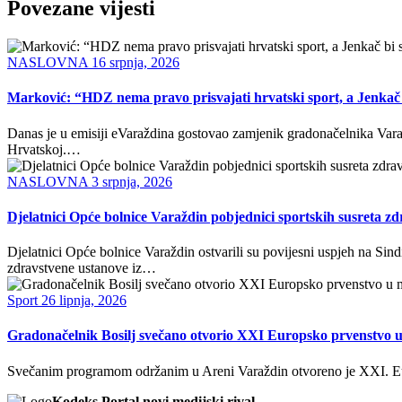
Povezane vijesti
NASLOVNA
16 srpnja, 2026
Marković: “HDZ nema pravo prisvajati hrvatski sport, a Jenkač 
Danas je u emisiji eVaraždina gostovao zamjenik gradonačelnika Varaž
Hrvatskoj.…
NASLOVNA
3 srpnja, 2026
Djelatnici Opće bolnice Varaždin pobjednici sportskih susreta z
Djelatnici Opće bolnice Varaždin ostvarili su povijesni uspjeh na Sin
zdravstvene ustanove iz…
Sport
26 lipnja, 2026
Gradonačelnik Bosilj svečano otvorio XXI Europsko prvenstvo u
Svečanim programom održanim u Areni Varaždin otvoreno je XXI. Europ
Kodeks Portal novi medijski rival.