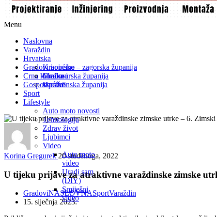
Menu
Naslovna
Varaždin
Hrvatska
Gradovi i općine
Krapinsko – zagorska županija
Crna kronika
Međimurska županija
Gradovi
Gospodarstvo
Varaždinska županija
Općine
Sport
Lifestyle
Auto moto novosti
Tehnologija
Zdrav život
Ljubimci
Video
Auto moto
Korina Gregurek
20 studenoga, 2022
video
Uradi sam
U tijeku prijave za atraktivne varaždinske zimske ut
(DIY)
Smiješni
Gradovi
NASLOVNA
Sport
Varaždin
video
15. siječnja 2023.