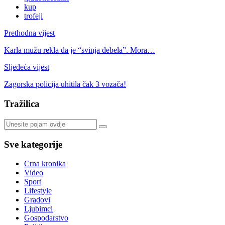
kup
trofeji
Prethodna vijest
Karla mužu rekla da je “svinja debela”. Mora…
Sljedeća vijest
Zagorska policija uhitila čak 3 vozača!
Tražilica
Sve kategorije
Crna kronika
Video
Sport
Lifestyle
Gradovi
Ljubimci
Gospodarstvo