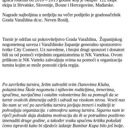
ekipa iz Hrvatske, Slovenije, Bosne i Hercegovine, Mađarske.
Nagrade najboljima u nedjelju na večer podijelio je gradonačelnik
Grada Varaždina dr.sc. Neven Bosilj.
Turnir je održan uz pokroviteljstvo Grada Varaždina, Županijskog
nogometnog saveza i Varaždinske županije generalno sponzorstvo
tvrtke City Connect. Uz navedene, i brojni drugi sponzori i donatori
bili su od pomoći vrijednim organizatorima iz NK Varteksa. Ovom
prilikom iz NK Varteks zahvaljuju svima na pomoći u organizacija
turnira kojim se može ponositi cijela regija.
Po završetku turnira, želim zahvaliti svim članovima Kluba,
polaznicima Škole nogometa i njihovim roditeljima, trenerima,
igračima, navijačima i ostalim volonterima što su pomogli da se
turnir ovakvih dimenzija održi i odradi na visokom nivou. Veseli nas
što nam se već po završetku turnira javljaju treneri i roditelji te
pohvaljuju organizaciju i atmosferu samog turnira. Sigurno nam te
riječi pohvale daju dodatnu motivaciju da ih se potrudimo pozitivno
iznenaditi druge godine, a također svaku upućenu kritiku pokušati
ćemo ispraviti kako bi sljedeće izdanje Bumbar Kupa bilo još bolje
.