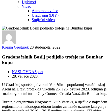
Ljubimci
Video
Auto moto video
Uradi sam (DIY)
Smiješni video
Korina Gregurek
20 studenoga, 2022
Gradonačelnik Bosilj podijelio trofeje na Bumbar
kupu
NASLOVNA
Sport
28. veljače 2023.
U Gradskoj sportskoj dvorani Varaždin – popularnoj varaždinskoj
Areni na Dravi proteklog vikenda 25. i 26. ožujka 2023. odigran je
malonogometni turnir City Connect Croatia Varaždin Bumbar kup.
Turnir je organizirao Nogometni klub Varteks, a riječ je o najvećem
regionalnom malonogometnom turniru za mlađe uzrasne kategorije
igrača rođenih od 2010 – 2015 godine koji je okupio 122 ekipe