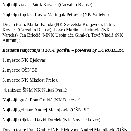
Najbolji vratar: Patrik Kovacs (Carvalho Blause)
Najbolji strijelac: Lovro Martinjak Petrović (NK Varteks )
Dream team: Marko Ivanda (NK Sesvetski Kraljevec), Patrik
Kovacs (Carvalho Blause), Lovro Martinjak Petrović (NK
Varteks), Jan Brlečić (MNK Uspinjača Gimka), Tevž Vindiš (NK
Aluminij)
Rezultati natjecanja u 2014. godištu – powered by EUROHERC
1. mjesto: NK Bjelovar
2. mjesto: OŠN 3E
3. mjesto: NK Mladost Prelog
4. mjesto: ŠNM NK Naftaš Ivanić
Najbolji igrač: Fran Grubić (NK Bjelovar)
Najbolji golman: Andrej Manojlović (OŠN 3E)
Najbolji strijelac: David Đurđek (NK Novi Jelkovec)
Dream team: Fran Grubić (NK Bjelovar), Andrej Manojlović (OŠN