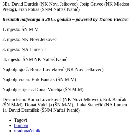
3E), David Đurđek (NK Novi Jelkovec), Josip Grivec (NK Mladost
Prelog), Fran Pokas (ŠNM Naftaš Ivanić)
Rezultati natjecanja u 2015. godištu – powered by Tracon Electric
1. mjesto: ŠN M-M
2. mjesto: NK Novi Jelkovec
3. mjesto: NA Lumen 1
4. mjesto: ŠNM NK Naftaš Ivanić
Najbolji igrač: Borna Lovreković (NK Novi Jelkovec)
Najbolji vratar: Erik Bančak (ŠN M-M)
Najbolji strijelac: Donat Vulelija (ŠN M-M)
Dream team: Borna Lovreković (NK Novi Jelkovec), Erik Bančak
(ŠN M-M), Donat Vulelija (ŠN M-M), Luka Stanečić (NA Lumen
1), David Dermišek (ŠNM Naftaš Ivanić)
Tagovi
bumbar
gradonačelnik