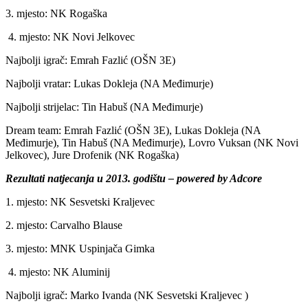
3. mjesto: NK Rogaška
4. mjesto: NK Novi Jelkovec
Najbolji igrač: Emrah Fazlić (OŠN 3E)
Najbolji vratar: Lukas Dokleja (NA Međimurje)
Najbolji strijelac: Tin Habuš (NA Međimurje)
Dream team: Emrah Fazlić (OŠN 3E), Lukas Dokleja (NA
Međimurje), Tin Habuš (NA Međimurje), Lovro Vuksan (NK Novi
Jelkovec), Jure Drofenik (NK Rogaška)
Rezultati natjecanja u 2013. godištu – powered by Adcore
1. mjesto: NK Sesvetski Kraljevec
2. mjesto: Carvalho Blause
3. mjesto: MNK Uspinjača Gimka
4. mjesto: NK Aluminij
Najbolji igrač: Marko Ivanda (NK Sesvetski Kraljevec )