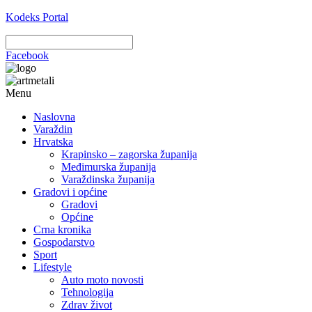
Kodeks Portal
Facebook
Menu
Naslovna
Varaždin
Hrvatska
Krapinsko – zagorska županija
Međimurska županija
Varaždinska županija
Gradovi i općine
Gradovi
Općine
Crna kronika
Gospodarstvo
Sport
Lifestyle
Auto moto novosti
Tehnologija
Zdrav život