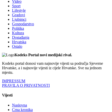
Video
Sport
Lifestyle
Gradovi
Ljubimci
Gospodarstvo
Politika
Kultura
Događanja
Hrvatska
Ostalo
Kodeks Portal novi medijski rival.
Kodeks portal donosi vam najnovije vijesti sa područja Sjeverne
Hrvatske, a i najnovije vijesti iz cijele Hrvatske. Sve na jednom
mjestu.
IMPRESSUM
PRAVILA O PRIVATNOSTI
Vijesti
Naslovna
Crna kronika