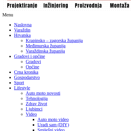
Menu
Naslovna
Varaždin
Hrvatska
Krapinsko – zagorska županija
Međimurska županija
Varaždinska županija
Gradovi i općine
Gradovi
Općine
Crna kronika
Gospodarstvo
Sport
Lifestyle
Auto moto novosti
Tehnologija
Zdrav život
Ljubimci
Video
Auto moto video
Uradi sam (DIY)
Smiješni video