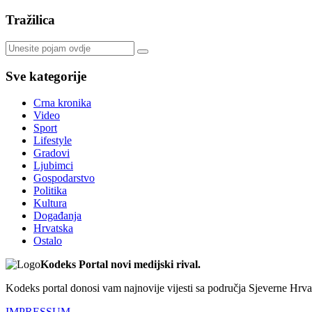
Tražilica
Sve kategorije
Crna kronika
Video
Sport
Lifestyle
Gradovi
Ljubimci
Gospodarstvo
Politika
Kultura
Događanja
Hrvatska
Ostalo
Kodeks Portal novi medijski rival.
Kodeks portal donosi vam najnovije vijesti sa područja Sjeverne Hrvats
IMPRESSUM