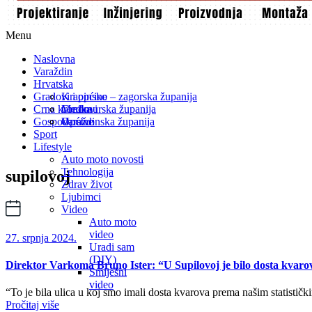
Menu
Naslovna
Varaždin
Hrvatska
Gradovi i općine
Krapinsko – zagorska županija
Crna kronika
Međimurska županija
Gradovi
Gospodarstvo
Varaždinska županija
Općine
Sport
Lifestyle
Auto moto novosti
Tehnologija
supilovoj
Zdrav život
Ljubimci
Video
Auto moto
video
27. srpnja 2024.
Uradi sam
(DIY)
Direktor Varkoma Bruno Ister: “U Supilovoj je bilo dosta kvaro
Smiješni
video
“To je bila ulica u koj smo imali dosta kvarova prema našim statističk
Pročitaj više