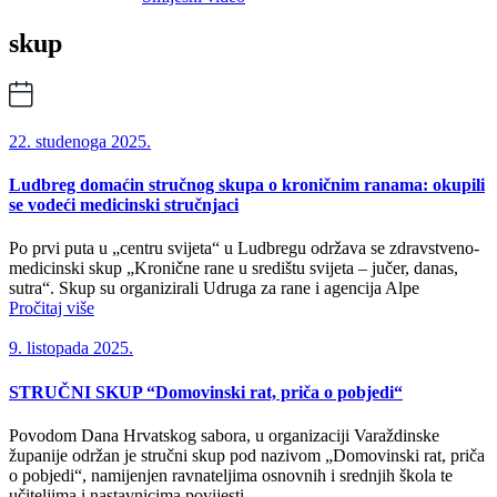
skup
22. studenoga 2025.
Ludbreg domaćin stručnog skupa o kroničnim ranama: okupili
se vodeći medicinski stručnjaci
Po prvi puta u „centru svijeta“ u Ludbregu održava se zdravstveno-
medicinski skup „Kronične rane u središtu svijeta – jučer, danas,
sutra“. Skup su organizirali Udruga za rane i agencija Alpe
Pročitaj više
9. listopada 2025.
STRUČNI SKUP “Domovinski rat, priča o pobjedi“
Povodom Dana Hrvatskog sabora, u organizaciji Varaždinske
županije održan je stručni skup pod nazivom „Domovinski rat, priča
o pobjedi“, namijenjen ravnateljima osnovnih i srednjih škola te
učiteljima i nastavnicima povijesti.