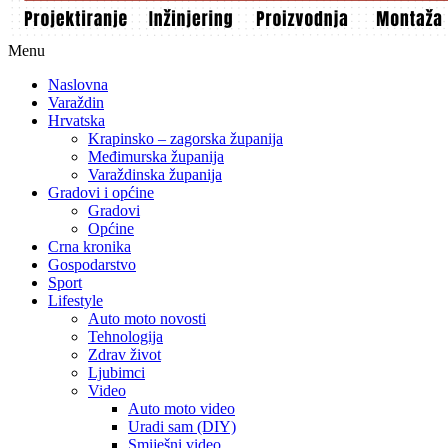
Menu
Naslovna
Varaždin
Hrvatska
Krapinsko – zagorska županija
Međimurska županija
Varaždinska županija
Gradovi i općine
Gradovi
Općine
Crna kronika
Gospodarstvo
Sport
Lifestyle
Auto moto novosti
Tehnologija
Zdrav život
Ljubimci
Video
Auto moto video
Uradi sam (DIY)
Smiješni video