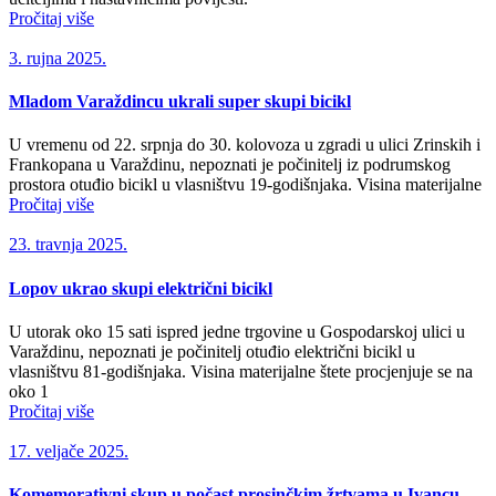
Pročitaj više
3. rujna 2025.
Mladom Varaždincu ukrali super skupi bicikl
U vremenu od 22. srpnja do 30. kolovoza u zgradi u ulici Zrinskih i
Frankopana u Varaždinu, nepoznati je počinitelj iz podrumskog
prostora otuđio bicikl u vlasništvu 19-godišnjaka. Visina materijalne
Pročitaj više
23. travnja 2025.
Lopov ukrao skupi električni bicikl
U utorak oko 15 sati ispred jedne trgovine u Gospodarskoj ulici u
Varaždinu, nepoznati je počinitelj otuđio električni bicikl u
vlasništvu 81-godišnjaka. Visina materijalne štete procjenjuje se na
oko 1
Pročitaj više
17. veljače 2025.
Komemorativni skup u počast prosinčkim žrtvama u Ivancu