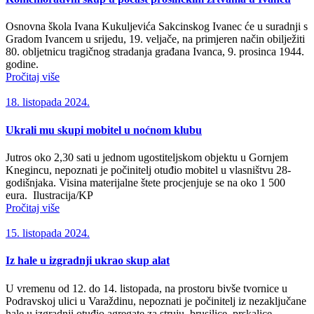
Osnovna škola Ivana Kukuljevića Sakcinskog Ivanec će u suradnji s
Gradom Ivancem u srijedu, 19. veljače, na primjeren način obilježiti
80. obljetnicu tragičnog stradanja građana Ivanca, 9. prosinca 1944.
godine.
Pročitaj više
18. listopada 2024.
Ukrali mu skupi mobitel u noćnom klubu
Jutros oko 2,30 sati u jednom ugostiteljskom objektu u Gornjem
Knegincu, nepoznati je počinitelj otuđio mobitel u vlasništvu 28-
godišnjaka. Visina materijalne štete procjenjuje se na oko 1 500
eura. Ilustracija/KP
Pročitaj više
15. listopada 2024.
Iz hale u izgradnji ukrao skup alat
U vremenu od 12. do 14. listopada, na prostoru bivše tvornice u
Podravskoj ulici u Varaždinu, nepoznati je počinitelj iz nezaključane
hale u izgradnji otuđio agregate za struju, brusilice, prskalice