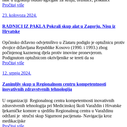
Pročitaj više
23. kolovoza 2024.
RADNICI IZ PAKLA Pokrali skup alat u Zagorju. Nisu iz
Hrvatske
Općinsko državno odvjetništvo u Zlataru podiglo je optužnicu protiv
dvojice državljana Republike Kosovo (1990. i 1993.) zbog
počinjenog kaznenog djela protiv imovine pronevjerom.
Podignutom optužnicom okrivljenike se tereti da su
Pročitaj više
12. srpnja 2024.
Zanimljiv skup u Regionalnom centru kompetentnosti
inovativnih zdravstvenih tehnologija
U organizaciji Regionalnog centra kompetentnosti inovativnih
zdravstvenih tehnologija pri Medicinskoj školi Varaždin i Hrvatske
ljekarničke komore u sjedištu Regionalnog centra u Varaždinu
održani je stručni skup Sigurnost pacijenata- Navigacija kroz
medikacijske
Pročitaj više