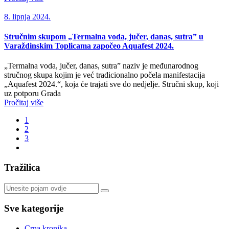
8. lipnja 2024.
Stručnim skupom „Termalna voda, jučer, danas, sutra” u
Varaždinskim Toplicama započeo Aquafest 2024.
„Termalna voda, jučer, danas, sutra” naziv je međunarodnog
stručnog skupa kojim je već tradicionalno počela manifestacija
„Aquafest 2024.“, koja će trajati sve do nedjelje. Stručni skup, koji
uz potporu Grada
Pročitaj više
1
2
3
Tražilica
Sve kategorije
Crna kronika