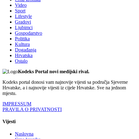
Video
Sport
Lifestyle
Gradovi
Ljubimci
Gospodarstvo
Politika
Kultura
Događanja
Hrvatska
Ostalo
Kodeks Portal novi medijski rival.
Kodeks portal donosi vam najnovije vijesti sa područja Sjeverne
Hrvatske, a i najnovije vijesti iz cijele Hrvatske. Sve na jednom
mjestu.
IMPRESSUM
PRAVILA O PRIVATNOSTI
Vijesti
Naslovna