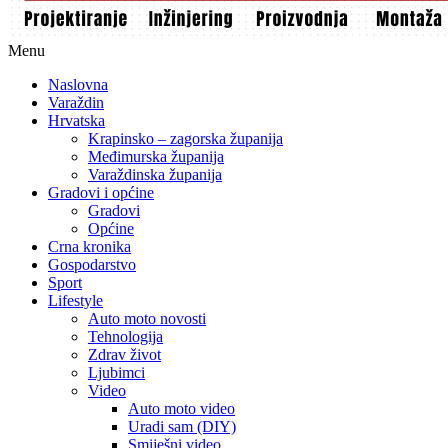
Menu
Naslovna
Varaždin
Hrvatska
Krapinsko – zagorska županija
Međimurska županija
Varaždinska županija
Gradovi i općine
Gradovi
Općine
Crna kronika
Gospodarstvo
Sport
Lifestyle
Auto moto novosti
Tehnologija
Zdrav život
Ljubimci
Video
Auto moto video
Uradi sam (DIY)
Smiješni video