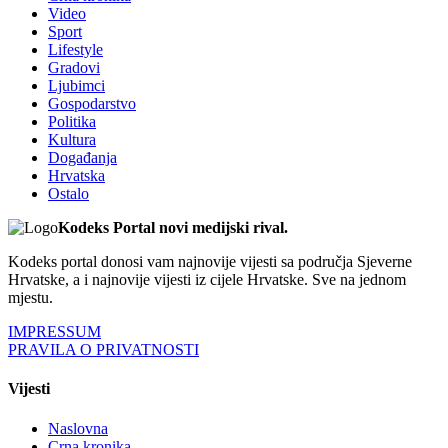
Video
Sport
Lifestyle
Gradovi
Ljubimci
Gospodarstvo
Politika
Kultura
Događanja
Hrvatska
Ostalo
Kodeks Portal novi medijski rival.
Kodeks portal donosi vam najnovije vijesti sa područja Sjeverne
Hrvatske, a i najnovije vijesti iz cijele Hrvatske. Sve na jednom
mjestu.
IMPRESSUM
PRAVILA O PRIVATNOSTI
Vijesti
Naslovna
Crna kronika