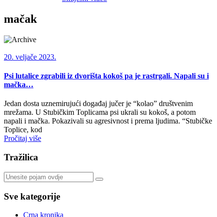
mačak
20. veljače 2023.
Psi lutalice zgrabili iz dvorišta kokoš pa je rastrgali. Napali su i
mačka…
Jedan dosta uznemirujući događaj jučer je “kolao” društvenim
mrežama. U Stubičkim Toplicama psi ukrali su kokoš, a potom
napali i mačka. Pokazivali su agresivnost i prema ljudima. “Stubičke
Toplice, kod
Pročitaj više
Tražilica
Sve kategorije
Crna kronika