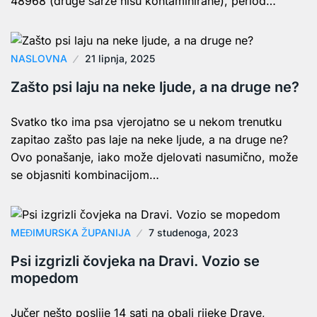
48968 (druge šarže nisu kontaminirane), period…
NASLOVNA
21 lipnja, 2025
Zašto psi laju na neke ljude, a na druge ne?
Svatko tko ima psa vjerojatno se u nekom trenutku
zapitao zašto pas laje na neke ljude, a na druge ne?
Ovo ponašanje, iako može djelovati nasumično, može
se objasniti kombinacijom…
MEĐIMURSKA ŽUPANIJA
7 studenoga, 2023
Psi izgrizli čovjeka na Dravi. Vozio se
mopedom
Jučer nešto poslije 14 sati na obali rijeke Drave,