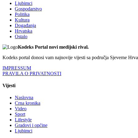
Ljubimci
Gospodarstvo
Politika
Kultura
Događanja
Hrvatska
Ostalo
Kodeks Portal novi medijski rival.
Kodeks portal donosi vam najnovije vijesti sa područja Sjeverne Hrvats
IMPRESSUM
PRAVILA O PRIVATNOSTI
Vijesti
Naslovna
Crna kronika
Video
Sport
Lifestyle
Gradovi i općine
Ljubimci