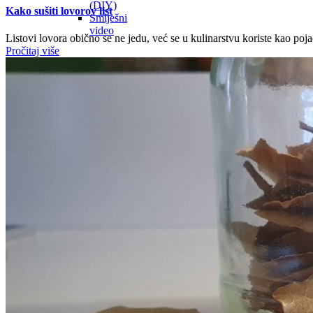
(DIY)
Kako sušiti lovorov list
Smiješni
video
Listovi lovora obično se ne jedu, već se u kulinarstvu koriste kao poja
Pročitaj više