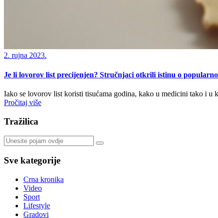
2. rujna 2023.
Je li lovorov list precijenjen? Stručnjaci otkrili istinu o popular
Iako se lovorov list koristi tisućama godina, kako u medicini tako i u 
Pročitaj više
Tražilica
Sve kategorije
Crna kronika
Video
Sport
Lifestyle
Gradovi