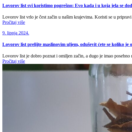
Lovorov list svi koristimo pogrešno: Evo kada i u koja jela se do
Lovorov list vrlo je čest začin u našim krajevima. Koristi se u pripravi 
Pročitaj više
9. lipnja 2024.
Lovorov list prelijte maslinovim uljem, oduševit ćete se koliko je 
Lovorov list je dobro poznat i omiljen začin, a dugo je imao posebno
Pročitaj više