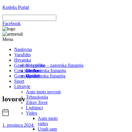
Kodeks Portal
Facebook
Menu
Naslovna
Varaždin
Hrvatska
Gradovi i općine
Krapinsko – zagorska županija
Crna kronika
Međimurska županija
Gradovi
Gospodarstvo
Varaždinska županija
Općine
Sport
Lifestyle
Auto moto novosti
Tehnologija
lovorov
Zdrav život
Ljubimci
Video
Auto moto
video
1. prosinca 2024.
Uradi sam