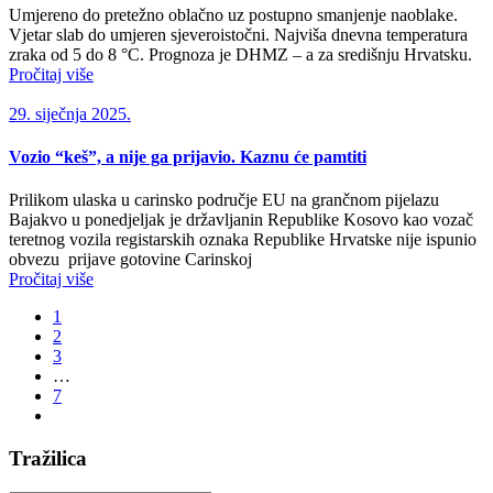
Umjereno do pretežno oblačno uz postupno smanjenje naoblake.
Vjetar slab do umjeren sjeveroistočni. Najviša dnevna temperatura
zraka od 5 do 8 °C. Prognoza je DHMZ – a za središnju Hrvatsku.
Pročitaj više
29. siječnja 2025.
Vozio “keš”, a nije ga prijavio. Kaznu će pamtiti
Prilikom ulaska u carinsko područje EU na grančnom pijelazu
Bajakvo u ponedjeljak je državljanin Republike Kosovo kao vozač
teretnog vozila registarskih oznaka Republike Hrvatske nije ispunio
obvezu prijave gotovine Carinskoj
Pročitaj više
1
2
3
…
7
Tražilica