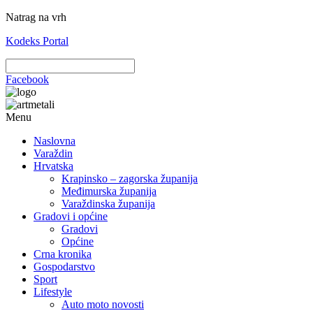
Natrag na vrh
Kodeks Portal
Facebook
Menu
Naslovna
Varaždin
Hrvatska
Krapinsko – zagorska županija
Međimurska županija
Varaždinska županija
Gradovi i općine
Gradovi
Općine
Crna kronika
Gospodarstvo
Sport
Lifestyle
Auto moto novosti