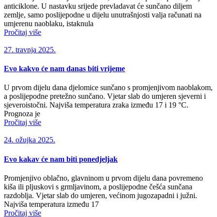
anticiklone. U nastavku srijede prevladavat će sunčano diljem
zemlje, samo poslijepodne u dijelu unutrašnjosti valja računati na
umjerenu naoblaku, istaknula
Pročitaj više
27. travnja 2025.
Evo kakvo će nam danas biti vrijeme
U prvom dijelu dana djelomice sunčano s promjenjivom naoblakom,
a poslijepodne pretežno sunčano. Vjetar slab do umjeren sjeverni i
sjeveroistočni. Najviša temperatura zraka između 17 i 19 °C.
Prognoza je
Pročitaj više
24. ožujka 2025.
Evo kakav će nam biti ponedjeljak
Promjenjivo oblačno, glavninom u prvom dijelu dana povremeno
kiša ili pljuskovi s grmljavinom, a poslijepodne češća sunčana
razdoblja. Vjetar slab do umjeren, većinom jugozapadni i južni.
Najviša temperatura između 17
Pročitaj više