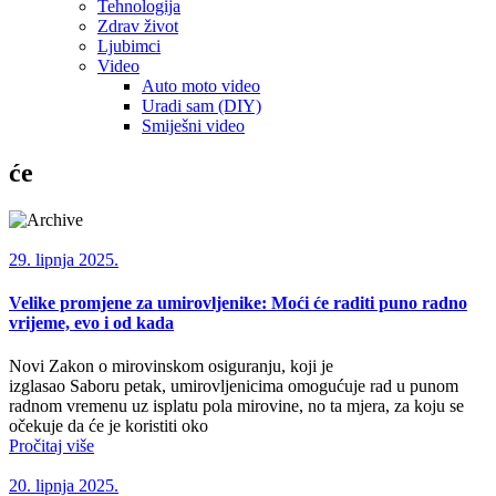
Tehnologija
Zdrav život
Ljubimci
Video
Auto moto video
Uradi sam (DIY)
Smiješni video
će
29. lipnja 2025.
Velike promjene za umirovljenike: Moći će raditi puno radno
vrijeme, evo i od kada
Novi Zakon o mirovinskom osiguranju, koji je
izglasao Saboru petak, umirovljenicima omogućuje rad u punom
radnom vremenu uz isplatu pola mirovine, no ta mjera, za koju se
očekuje da će je koristiti oko
Pročitaj više
20. lipnja 2025.