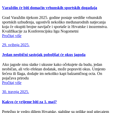
Varaždin će biti domaćin vrhunskih sportskih događaja
Grad Varaždin tijekom 2025. godine postaje središte vrhunskih
sportskih uzbuđenja, ugostivši nekoliko međunarodnih natjecanja
koja će okupiti brojne navijače i sportaše iz Hrvatske i inozemstva.
Kvalifikacije za Konferencijsku ligu Nogometni
Pročitaj više
29. svibnja 2025.
Jedan neobični sastojak poboljšat će okus jagoda
Ako jagode nisu slatke i ukusne kako očekujete da budu, jedan
neobičan, ali vrlo efektan dodatak, može popraviti okus. Umjesto
šećera ili šlaga, dodajte im nekoliko kapi balzamičnog octa. On
pojačava prirodu
Pročitaj više
30. travnja 2025.
Kakvo će vrijeme biti za 1. maj?
Pretežno je vedro diljem Hrvatske, stabilne su prilike pod utjecajem