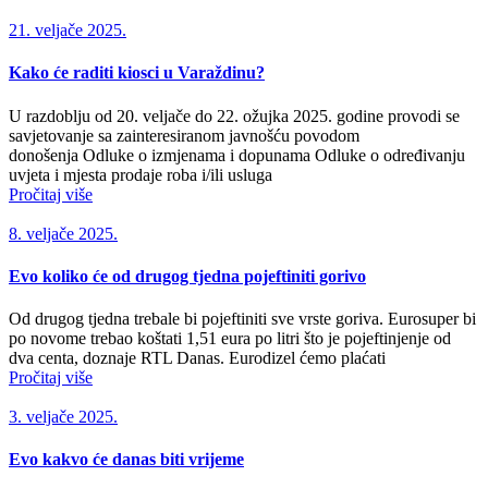
21. veljače 2025.
Kako će raditi kiosci u Varaždinu?
U razdoblju od 20. veljače do 22. ožujka 2025. godine provodi se
savjetovanje sa zainteresiranom javnošću povodom
donošenja Odluke o izmjenama i dopunama Odluke o određivanju
uvjeta i mjesta prodaje roba i/ili usluga
Pročitaj više
8. veljače 2025.
Evo koliko će od drugog tjedna pojeftiniti gorivo
Od drugog tjedna trebale bi pojeftiniti sve vrste goriva. Eurosuper bi
po novome trebao koštati 1,51 eura po litri što je pojeftinjenje od
dva centa, doznaje RTL Danas. Eurodizel ćemo plaćati
Pročitaj više
3. veljače 2025.
Evo kakvo će danas biti vrijeme