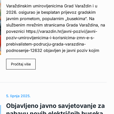
Varaždinskim umirovljenicima Grad Varaždin i u
2026. osigurao je besplatan prijevoz gradskim
javnim prometom, popularnim „busekima“. Na
službenim mrežnim stranicama Grada Varaždina, na
poveznici https://varazdin.hr/javni-pozivi/javni-
poziv-umirovljenicima-i-korisnicima-zmn-e-s-
prebivalistem-podrucju-grada-varazdina-
podnosenje-12632 objavljen je javni poziv kojim
Pročitaj više
5. lipnja 2025.
Objavljeno javno savjetovanje za
nabavu novih električnih buseka