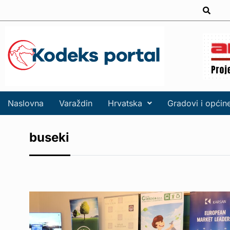
Naslovna
Varaždin
Hrvatska
Gradovi i općin
buseki