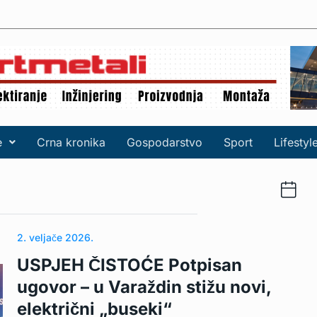
e
Crna kronika
Gospodarstvo
Sport
Lifestyl
2. veljače 2026.
USPJEH ČISTOĆE Potpisan
ugovor – u Varaždin stižu novi,
električni „buseki“