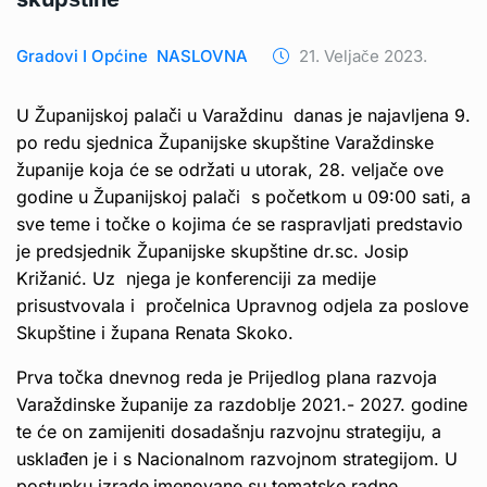
Gradovi I Općine
NASLOVNA
21. Veljače 2023.
U Županijskoj palači u Varaždinu danas je najavljena 9.
po redu sjednica Županijske skupštine Varaždinske
županije koja će se održati u utorak, 28. veljače ove
godine u Županijskoj palači s početkom u 09:00 sati, a
sve teme i točke o kojima će se raspravljati predstavio
je predsjednik Županijske skupštine dr.sc. Josip
Križanić. Uz njega je konferenciji za medije
prisustvovala i pročelnica Upravnog odjela za poslove
Skupštine i župana Renata Skoko.
Prva točka dnevnog reda je Prijedlog plana razvoja
Varaždinske županije za razdoblje 2021.- 2027. godine
te će on zamijeniti dosadašnju razvojnu strategiju, a
usklađen je i s Nacionalnom razvojnom strategijom. U
postupku izrade
imenovane su tematske radne