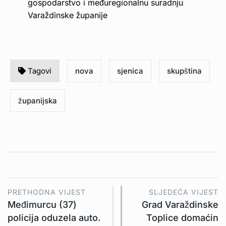
gospodarstvo i međuregionalnu suradnju
Varaždinske županije
Tagovi
nova
sjenica
skupština
županijska
PRETHODNA VIJEST
SLJEDEĆA VIJEST
Međimurcu (37)
Grad Varaždinske
policija oduzela auto.
Toplice domaćin