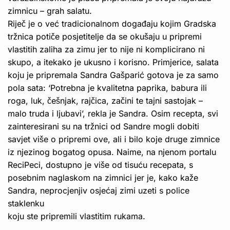
zimnicu – grah salatu.
Riječ je o već tradicionalnom događaju kojim Gradska
tržnica potiče posjetitelje da se okušaju u pripremi
vlastitih zaliha za zimu jer to nije ni komplicirano ni
skupo, a itekako je ukusno i korisno. Primjerice, salata
koju je pripremala Sandra Gašparić gotova je za samo
pola sata: ‘Potrebna je kvalitetna paprika, babura ili
roga, luk, češnjak, rajčica, začini te tajni sastojak –
malo truda i ljubavi’, rekla je Sandra. Osim recepta, svi
zainteresirani su na tržnici od Sandre mogli dobiti
savjet više o pripremi ove, ali i bilo koje druge zimnice
iz njezinog bogatog opusa. Naime, na njenom portalu
ReciPeci, dostupno je više od tisuću recepata, s
posebnim naglaskom na zimnici jer je, kako kaže
Sandra, neprocjenjiv osjećaj zimi uzeti s police
staklenku
koju ste pripremili vlastitim rukama.