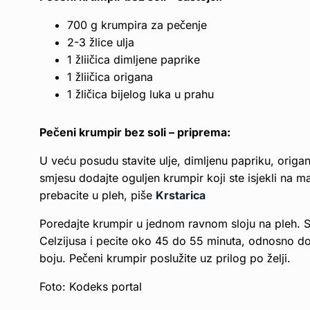
700 g krumpira za pečenje
2-3 žlice ulja
1 žliičica dimljene paprike
1 žliičica origana
1 žličica bijelog luka u prahu
Pečeni krumpir bez soli – priprema:
U veću posudu stavite ulje, dimljenu papriku, origan
smjesu dodajte oguljen krumpir koji ste isjekli na
prebacite u pleh, piše
Krstarica
Poredajte krumpir u jednom ravnom sloju na pleh. S
Celzijusa i pecite oko 45 do 55 minuta, odnosno do
boju. Pečeni krumpir poslužite uz prilog po želji.
Foto: Kodeks portal