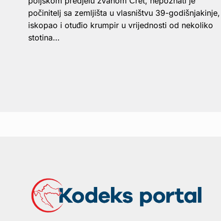
poljskom predjelu zvanom Čret, nepoznati je
počinitelj sa zemljišta u vlasništvu 39-godišnjakinje,
iskopao i otuđio krumpir u vrijednosti od nekoliko
stotina…