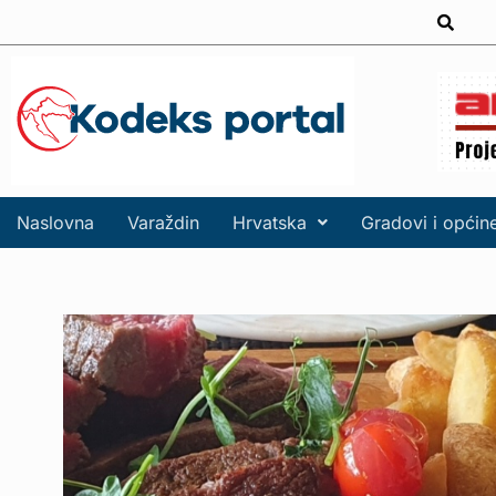
Naslovna
Varaždin
Hrvatska
Gradovi i općin