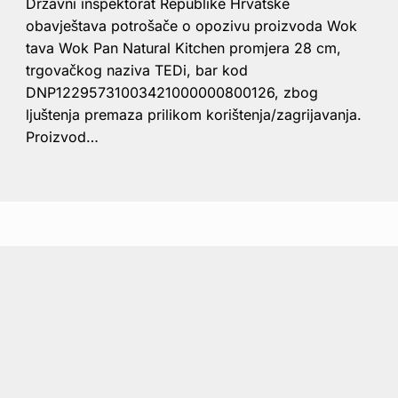
Državni inspektorat Republike Hrvatske
obavještava potrošače o opozivu proizvoda Wok
tava Wok Pan Natural Kitchen promjera 28 cm,
trgovačkog naziva TEDi, bar kod
DNP12295731003421000000800126, zbog
ljuštenja premaza prilikom korištenja/zagrijavanja.
Proizvod…