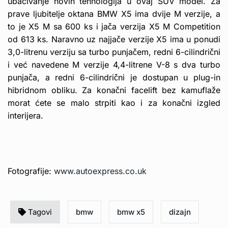
ubacivanje novih tehnologija u ovaj SUV model. Za
prave ljubitelje oktana BMW X5 ima dvije M verzije, a
to je X5 M sa 600 ks i jača verzija X5 M Competition
od 613 ks. Naravno uz najjače verzije X5 ima u ponudi
3,0-litrenu verziju sa turbo punjačem, redni 6-cilindrični
i već navedene M verzije 4,4-litrene V-8 s dva turbo
punjača, a redni 6-cilindrični ​​je dostupan u plug-in
hibridnom obliku. Za konačni facelift bez kamuflaže
morat ćete se malo strpiti kao i za konačni izgled
interijera.
Fotografije:
www.autoexpress.co.uk
Tagovi
bmw
bmw x5
dizajn