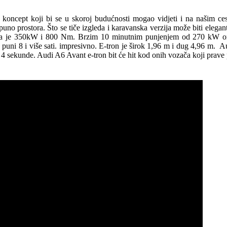
 koncept koji bi se u skoroj budućnosti mogao vidjeti i na našim c
puno prostora. Što se tiče izgleda i karavanska verzija može biti ele
cepta je 350kW i 800 Nm. Brzim 10 minutnim punjenjem od 270 kW om
e puni 8 i više sati. impresivno. E-tron je širok 1,96 m i dug 4,96 m. A
 sekunde. Audi A6 Avant e-tron bit će hit kod onih vozača koji prave 