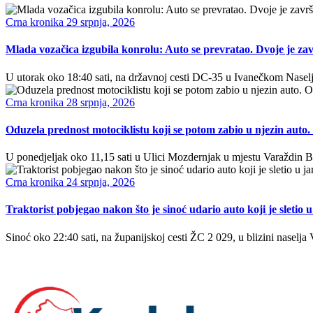
Crna kronika
29 srpnja, 2026
Mlada vozačica izgubila konrolu: Auto se prevratao. Dvoje je zavr
U utorak oko 18:40 sati, na državnoj cesti DC-35 u Ivanečkom Nasel
Crna kronika
28 srpnja, 2026
Oduzela prednost motociklistu koji se potom zabio u njezin auto
U ponedjeljak oko 11,15 sati u Ulici Mozdernjak u mjestu Varaždin B
Crna kronika
24 srpnja, 2026
Traktorist pobjegao nakon što je sinoć udario auto koji je sletio u 
Sinoć oko 22:40 sati, na županijskoj cesti ŽC 2 029, u blizini nase