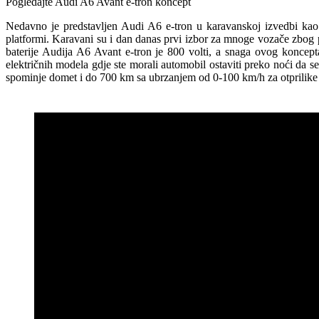
Pogledajte Audi A6 Avant e-tron koncept
Nedavno je predstavljen Audi A6 e-tron u karavanskoj izvedbi kao
platformi. Karavani su i dan danas prvi izbor za mnoge vozače zbog 
baterije Audija A6 Avant e-tron je 800 volti, a snaga ovog kon
električnih modela gdje ste morali automobil ostaviti preko noći da s
spominje domet i do 700 km sa ubrzanjem od 0-100 km/h za otprilike 4