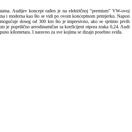
estama. Audijev koncept rađen je na električnoj “premium” VW-ovoj
gantna i moderna kao što se vidi po ovom konceptnom primjerku. Napon
ogućuje doseg od 300 km što je impresivno, ako se sjetimo prvih
uto je poprilično aerodinamičan sa koeficijent otpora zraka 0,24. Audi
puno kilometara. I naravno za sve kojima se dizajn posebno sviđa.