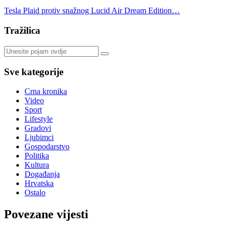
Tesla Plaid protiv snažnog Lucid Air Dream Edition…
Tražilica
Sve kategorije
Crna kronika
Video
Sport
Lifestyle
Gradovi
Ljubimci
Gospodarstvo
Politika
Kultura
Događanja
Hrvatska
Ostalo
Povezane vijesti