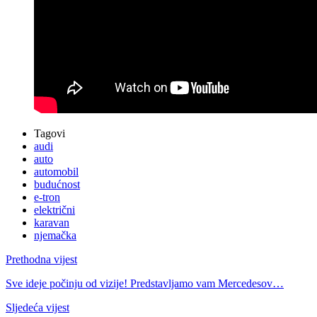
Tagovi
audi
auto
automobil
budućnost
e-tron
električni
karavan
njemačka
Prethodna vijest
Sve ideje počinju od vizije! Predstavljamo vam Mercedesov…
Sljedeća vijest