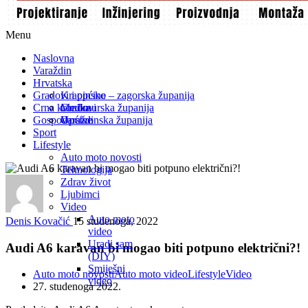
Menu
Naslovna
Varaždin
Hrvatska
Gradovi i općine
Krapinsko – zagorska županija
Crna kronika
Međimurska županija
Gradovi
Gospodarstvo
Varaždinska županija
Općine
Sport
Lifestyle
Auto moto novosti
Tehnologija
Zdrav život
Ljubimci
Video
Auto moto
Denis Kovačić
15 studenoga, 2022
video
Uradi sam
Audi A6 karavan bi mogao biti potpuno električni?!
(DIY)
Smiješni
Auto moto novosti
Auto moto video
Lifestyle
Video
video
27. studenoga 2022.