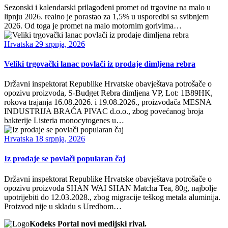
Sezonski i kalendarski prilagođeni promet od trgovine na malo u
lipnju 2026. realno je porastao za 1,5% u usporedbi sa svibnjem
2026. Od toga je promet na malo motornim gorivima…
Hrvatska
29 srpnja, 2026
Veliki trgovački lanac povlači iz prodaje dimljena rebra
Državni inspektorat Republike Hrvatske obavještava potrošače o
opozivu proizvoda, S-Budget Rebra dimljena VP, Lot: 1B89HK,
rokova trajanja 16.08.2026. i 19.08.2026., proizvođača MESNA
INDUSTRIJA BRAĆA PIVAC d.o.o., zbog povećanog broja
bakterije Listeria monocytogenes u…
Hrvatska
18 srpnja, 2026
Iz prodaje se povlači popularan čaj
Državni inspektorat Republike Hrvatske obavještava potrošače o
opozivu proizvoda SHAN WAI SHAN Matcha Tea, 80g, najbolje
upotrijebiti do 12.03.2028., zbog migracije teškog metala aluminija.
Proizvod nije u skladu s Uredbom…
Kodeks Portal novi medijski rival.