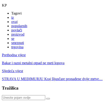
KP
Tagovi
iz
ovaj
popularnih
povlači
proizvod
se
smrznuti
trgovina
Prethodna vijest
Bakar i razni metalni otpad ne meti lopova
Sljedeća vijest
STRAVA U MEĐIMURJU Kraj šljunčare pronađene dvije mrtve…
Tražilica