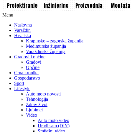
Menu
Naslovna
Varaždin
Hrvatska
Krapinsko – zagorska županija
Međimurska županija
Varaždinska županija
Gradovi i općine
Gradovi
Općine
Crna kronika
Gospodarstvo
Sport
Lifestyle
Auto moto novosti
Tehnologija
Zdrav život
Ljubimci
Video
Auto moto video
Uradi sam (DIY)
Smiješni video