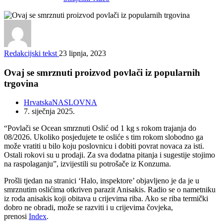
Redakcijski tekst
23 lipnja, 2023
Ovaj se smrznuti proizvod povlači iz popularnih
trgovina
Hrvatska
NASLOVNA
7. siječnja 2025.
“Povlači se Ocean smrznuti Oslić od 1 kg s rokom trajanja do
08/2026. Ukoliko posjedujete te osliće s tim rokom slobodno ga
može vratiti u bilo koju poslovnicu i dobiti povrat novaca za isti.
Ostali rokovi su u prodaji. Za sva dodatna pitanja i sugestije stojimo
na raspolaganju”, izvijestili su potrošače iz Konzuma.
Prošli tjedan na stranici ‘Halo, inspektore’ objavljeno je da je u
smrznutim oslićima otkriven parazit Anisakis. Radio se o nametniku
iz roda anisakis koji obitava u crijevima riba. Ako se riba termički
dobro ne obradi, može se razviti i u crijevima čovjeka,
prenosi
Index
.