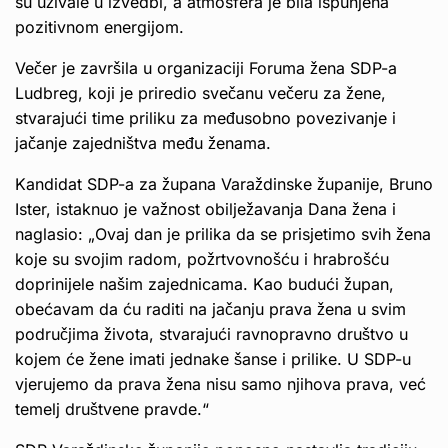
su uživale u izvedbi, a atmosfera je bila ispunjena
pozitivnom energijom.
Večer je završila u organizaciji Foruma žena SDP-a
Ludbreg, koji je priredio svečanu večeru za žene,
stvarajući time priliku za međusobno povezivanje i
jačanje zajedništva među ženama.
Kandidat SDP-a za župana Varaždinske županije, Bruno
Ister, istaknuo je važnost obilježavanja Dana žena i
naglasio: „Ovaj dan je prilika da se prisjetimo svih žena
koje su svojim radom, požrtvovnošću i hrabrošću
doprinijele našim zajednicama. Kao budući župan,
obećavam da ću raditi na jačanju prava žena u svim
područjima života, stvarajući ravnopravno društvo u
kojem će žene imati jednake šanse i prilike. U SDP-u
vjerujemo da prava žena nisu samo njihova prava, već
temelj društvene pravde.“