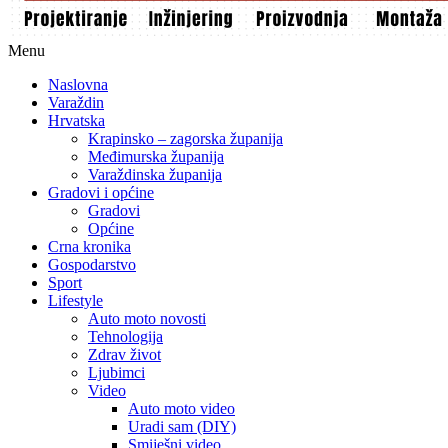
Menu
Naslovna
Varaždin
Hrvatska
Krapinsko – zagorska županija
Međimurska županija
Varaždinska županija
Gradovi i općine
Gradovi
Općine
Crna kronika
Gospodarstvo
Sport
Lifestyle
Auto moto novosti
Tehnologija
Zdrav život
Ljubimci
Video
Auto moto video
Uradi sam (DIY)
Smiješni video