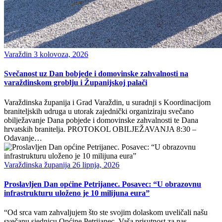
Varaždin
3 kolovoza, 2026
Svečanost uz Dan bobjede i domovinske zahvalnosti na
varaždinskom groblju i Županijskoj palači
Varaždinska županija i Grad Varaždin, u suradnji s Koordinacijom
braniteljskih udruga u utorak zajednički organiziraju svečano
obilježavanje Dana pobjede i domovinske zahvalnosti te Dana
hrvatskih branitelja. PROTOKOL OBILJEŽAVANJA 8:30 –
Odavanje…
Varaždinska županija
26 lipnja, 2026
Proslavljen Dan općine Petrijanec. Posavec: “U obrazovnu
infrastrukturu uloženo je 10 milijuna eura”
“Od srca vam zahvaljujem što ste svojim dolaskom uveličali našu
svečanu sjednicu Općine Petrijanec. Vaša prisutnost za nas