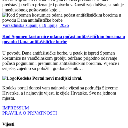
predstavlja veliko priznanje i potvrdu važnosti zajedništva, suradnje
i međusobnog poštovanja koje…
Varaždinska županija
19 lipnja, 2026
Kod Spomen kosturnice odana počast antifašističkim borcima u
povodu Dana antifašističke borbe
U povodu Dana antifašističke borbe, u petak je ispred Spomen
kosturnice na varaždinskom groblju održano prigodno odavanje
počasti poginulim i preminulim antifašističkim borcima. Vijence i
svijeće, zajedno su položili gradonačelnik…
Kodeks Portal novi medijski rival.
Kodeks portal donosi vam najnovije vijesti sa područja Sjeverne
Hrvatske, a i najnovije vijesti iz cijele Hrvatske. Sve na jednom
mjestu.
IMPRESSUM
PRAVILA O PRIVATNOSTI
Vijesti