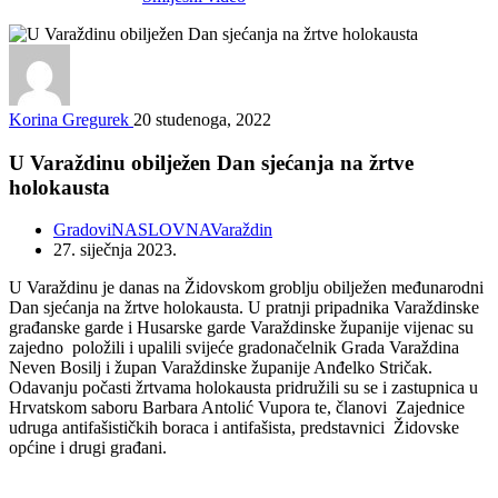
Korina Gregurek
20 studenoga, 2022
U Varaždinu obilježen Dan sjećanja na žrtve
holokausta
Gradovi
NASLOVNA
Varaždin
27. siječnja 2023.
U Varaždinu je danas na Židovskom groblju obilježen međunarodni
Dan sjećanja na žrtve holokausta. U pratnji pripadnika Varaždinske
građanske garde i Husarske garde Varaždinske županije vijenac su
zajedno položili i upalili svijeće gradonačelnik Grada Varaždina
Neven Bosilj i župan Varaždinske županije Anđelko Stričak.
Odavanju počasti žrtvama holokausta pridružili su se i zastupnica u
Hrvatskom saboru Barbara Antolić Vupora te, članovi Zajednice
udruga antifašističkih boraca i antifašista, predstavnici Židovske
općine i drugi građani.