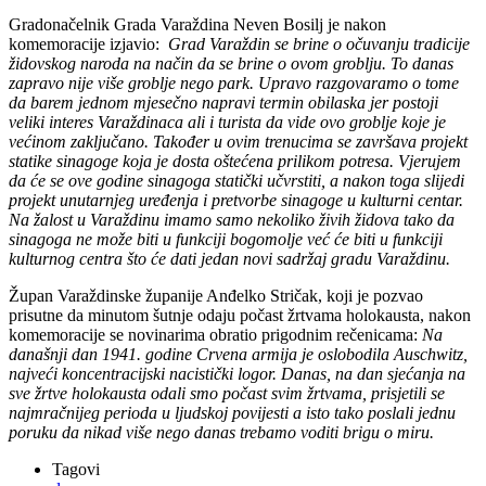
Gradonačelnik Grada Varaždina Neven Bosilj je nakon
komemoracije izjavio:
Grad Varaždin se brine o očuvanju tradicije
židovskog naroda na način da se brine o ovom groblju. To danas
zapravo nije više groblje nego park. Upravo razgovaramo o tome
da barem jednom mjesečno napravi termin obilaska jer postoji
veliki interes Varaždinaca ali i turista da vide ovo groblje koje je
većinom zaključano. Također u ovim trenucima se završava projekt
statike sinagoge koja je dosta oštećena prilikom potresa. Vjerujem
da će se ove godine sinagoga statički učvrstiti, a nakon toga slijedi
projekt unutarnjeg uređenja i pretvorbe sinagoge u kulturni centar.
Na žalost u Varaždinu imamo samo nekoliko živih židova tako da
sinagoga ne može biti u funkciji bogomolje već će biti u funkciji
kulturnog centra što će dati jedan novi sadržaj gradu Varaždinu.
Župan Varaždinske županije Anđelko Stričak, koji je pozvao
prisutne da minutom šutnje odaju počast žrtvama holokausta, nakon
komemoracije se novinarima obratio prigodnim rečenicama:
Na
današnji dan 1941. godine Crvena armija je oslobodila Auschwitz,
najveći koncentracijski nacistički logor. Danas, na dan sjećanja na
sve žrtve holokausta odali smo počast svim žrtvama, prisjetili se
najmračnijeg perioda u ljudskoj povijesti a isto tako poslali jednu
poruku da nikad više nego danas trebamo voditi brigu o miru.
Tagovi