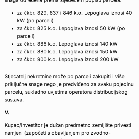
snaga određena prema sljedećem popisu parcela:
za čkbr. 829, 837 i 846 k.o. Lepoglava iznosi 40
kW (po parceli)
za čkbr. 825 k.o. Lepoglava iznosi 50 kW (po
parceli)
za čkbr. 886 k.o. Lepoglava iznosi 140 kW
za čkbr. 880 k.o. Lepoglava iznosi 150 kW
za čkbr. 900 k.o. Lepoglava iznosi 200 kW
Stjecatelj nekretnine može po parceli zakupiti i više
priključne snage nego je predviđeno za svaku pojedinu
parcelu, sukladno uvjetima operatora distribucijskog
sustava.
V.
Kupac/investitor je dužan predmetno zemljište privesti
namjeni (započeti s obavljanjem proizvodno-