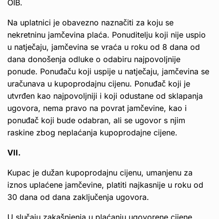
OIB.
Na uplatnici je obavezno naznačiti za koju se
nekretninu jamčevina plaća. Ponuditelju koji nije uspio
u natječaju, jamčevina se vraća u roku od 8 dana od
dana donošenja odluke o odabiru najpovoljnije
ponude. Ponuđaču koji uspije u natječaju, jamčevina se
uračunava u kupoprodajnu cijenu. Ponuđač koji je
utvrđen kao najpovoljniji i koji odustane od sklapanja
ugovora, nema pravo na povrat jamčevine, kao i
ponuđač koji bude odabran, ali se ugovor s njim
raskine zbog neplaćanja kupoprodajne cijene.
VII.
Kupac je dužan kupoprodajnu cijenu, umanjenu za
iznos uplaćene jamčevine, platiti najkasnije u roku od
30 dana od dana zaključenja ugovora.
U slučaju zakašnjenja u plaćanju ugovorene cijene,