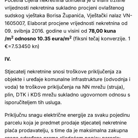
Početna cijena nekretnina utvrđena je u visini tržišne
vrijednosti nekretnina sukladno procjeni ovlaštenog
sudskog vještaka Borisa Županića, Vještački nalaz VN-
1605007, Elaborat procjene vrijednosti nekretnina od
09. svibnja 2016. godine u visini od
78,00 kuna
2
2
/m
odnosno 10.35 eura/m
(fiksni tečaj konverzije. 1
€=7.53450 kn)
IV.
Stjecatelj nekretnine snosi troškove priključenja za
objekte i uređaje komunalne infrastrukture (odvodnja i
voda) te troškove priključenja na NN mrežu (struja),
plin, DTK i KDS mrežu sukladno ugovornom odnosu s
isporučiteljem tih usluga.
Priključnu snagu električne energije za svaku pojedinu
parcelu koja je predmet prodaje stjecatelj nekretnine
plaća prodavatelju, s time da je maksimalna zakupna