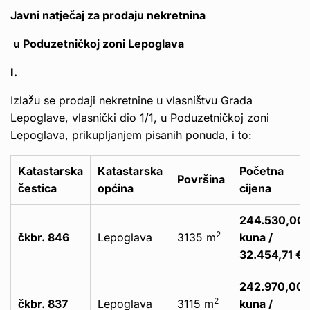
Javni natječaj za prodaju nekretnina
u Poduzetničkoj zoni Lepoglava
I.
Izlažu se prodaji nekretnine u vlasništvu Grada
Lepoglave, vlasnički dio 1/1, u Poduzetničkoj zoni
Lepoglava, prikupljanjem pisanih ponuda, i to:
Katastarska
Katastarska
Početna
Površina
čestica
općina
cijena
244.530,00
2
čkbr. 846
Lepoglava
3135 m
kuna /
32.454,71 €
242.970,00
2
čkbr. 837
Lepoglava
3115 m
kuna /