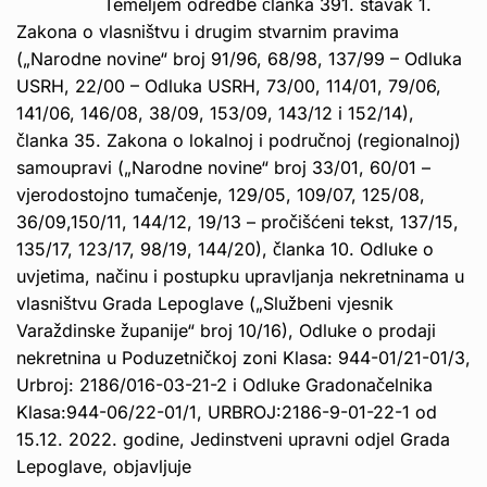
Temeljem odredbe članka 391. stavak 1.
Zakona o vlasništvu i drugim stvarnim pravima
(„Narodne novine“ broj 91/96, 68/98, 137/99 – Odluka
USRH, 22/00 – Odluka USRH, 73/00, 114/01, 79/06,
141/06, 146/08, 38/09, 153/09, 143/12 i 152/14),
članka 35. Zakona o lokalnoj i područnoj (regionalnoj)
samoupravi („Narodne novine“ broj 33/01, 60/01 –
vjerodostojno tumačenje, 129/05, 109/07, 125/08,
36/09,150/11, 144/12, 19/13 – pročišćeni tekst, 137/15,
135/17, 123/17, 98/19, 144/20), članka 10. Odluke o
uvjetima, načinu i postupku upravljanja nekretninama u
vlasništvu Grada Lepoglave („Službeni vjesnik
Varaždinske županije“ broj 10/16), Odluke o prodaji
nekretnina u Poduzetničkoj zoni Klasa: 944-01/21-01/3,
Urbroj: 2186/016-03-21-2 i Odluke Gradonačelnika
Klasa:944-06/22-01/1, URBROJ:2186-9-01-22-1 od
15.12. 2022. godine, Jedinstveni upravni odjel Grada
Lepoglave, objavljuje