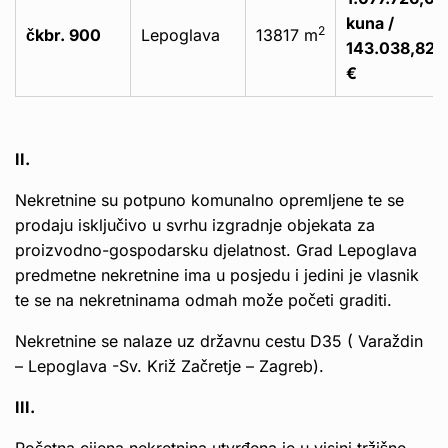
kuna /
2
čkbr. 900
Lepoglava
13817 m
143.038,82
€
II.
Nekretnine su potpuno komunalno opremljene te se
prodaju isključivo u svrhu izgradnje objekata za
proizvodno-gospodarsku djelatnost. Grad Lepoglava
predmetne nekretnine ima u posjedu i jedini je vlasnik
te se na nekretninama odmah može početi graditi.
Nekretnine se nalaze uz državnu cestu D35 ( Varaždin
– Lepoglava -Sv. Križ Začretje – Zagreb).
III.