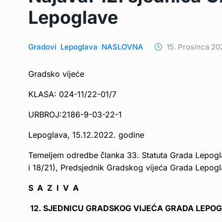
Lepoglave
Gradovi
Lepoglava
NASLOVNA
15. Prosinca 20
Gradsko vijeće
KLASA: 024-11/22-01/7
URBROJ:2186-9-03-22-1
Lepoglava, 15.12.2022. godine
Temeljem odredbe članka 33. Statuta Grada Lepogla
i 18/21), Predsjednik Gradskog vijeća Grada Lepog
S A Z I V A
12.
SJEDNICU GRADSKOG VIJEĆA GRADA LEPO