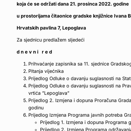
koja će se održati dana 21. prosinca 2022. godine 
u prostorijama čitaonice gradske knjižnice Ivana
Hrvatskih pavlina 7, Lepoglava
Za sjednicu predlažem sljedeći
d n e v n i r e d
Prihvaćanje zapisnika sa 11. sjednice Gradsk
Pitanja vijećnika
Prijedlog Odluke o davanju suglasnosti na St
Prijedlog Odluke o davanju suglasnosti na Prav
vrtića ”Lepoglava”
Prijedlog 2. Izmjena i dopuna Proračuna Grada
godinu
Prijedlog Izmjena Programa javnih potreba G
Prijedlog 1. Izmjena i dopuna Programa 
Prijedlog 2. Izmjena Programa održavanj