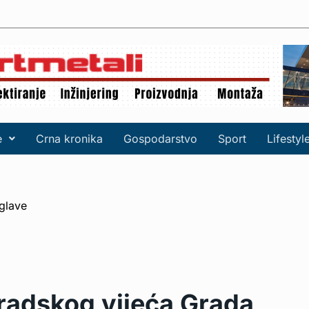
e
Crna kronika
Gospodarstvo
Sport
Lifestyl
Gradskog vijeća Grada