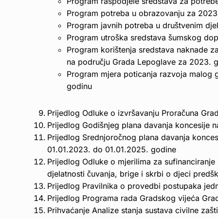
Program raspodjele sredstava za potrebe
Program potreba u obrazovanju za 2023.
Program javnih potreba u društvenim dje
Program utroška sredstava šumskog dop
Program korištenja sredstava naknade za
na području Grada Lepoglave za 2023. 
Program mjera poticanja razvoja malog 
godinu
Prijedlog Odluke o izvršavanju Proračuna Gr
Prijedlog Godišnjeg plana davanja koncesije 
Prijedlog Srednjoročnog plana davanja konces
01.01.2023. do 01.01.2025. godine
Prijedlog Odluke o mjerilima za sufinanciranje s
djelatnosti čuvanja, brige i skrbi o djeci pred
Prijedlog Pravilnika o provedbi postupaka je
Prijedlog Programa rada Gradskog vijeća Gra
Prihvaćanje Analize stanja sustava civilne za