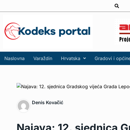
Naslovna
Varaždin
Hrvatska
Gradovi i općin
Denis Kovačić
Najava: 12. sjednica 