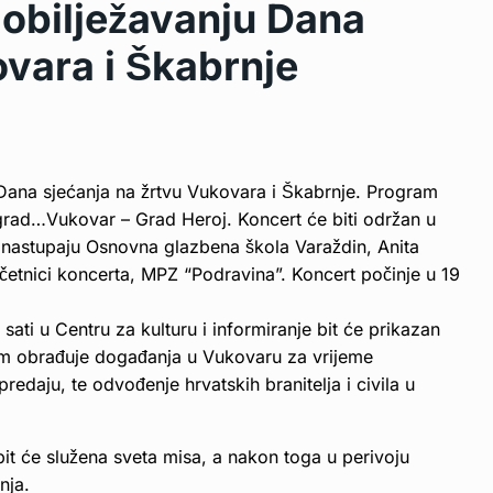
 obilježavanju Dana
ovara i Škabrnje
 Dana sjećanja na žrtvu Vukovara i Škabrnje. Program
grad…Vukovar – Grad Heroj. Koncert će biti održan u
a nastupaju Osnovna glazbena škola Varaždin, Anita
ačetnici koncerta, MPZ “Podravina”. Koncert počinje u 19
sati u Centru za kulturu i informiranje bit će prikazan
ilm obrađuje događanja u Vukovaru za vrijeme
daju, te odvođenje hrvatskih branitelja i civila u
bit će služena sveta misa, a nakon toga u perivoju
nja.