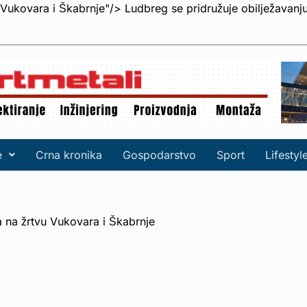
 Vukovara i Škabrnje"/>
Ludbreg se pridružuje obilježavanj
e
Crna kronika
Gospodarstvo
Sport
Lifestyl