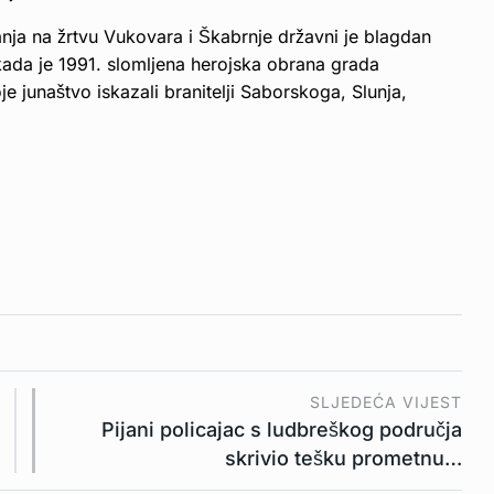
nja na žrtvu Vukovara i Škabrnje državni je blagdan
kada je 1991. slomljena herojska obrana grada
e junaštvo iskazali branitelji Saborskoga, Slunja,
SLJEDEĆA VIJEST
Pijani policajac s ludbreškog područja
skrivio tešku prometnu…