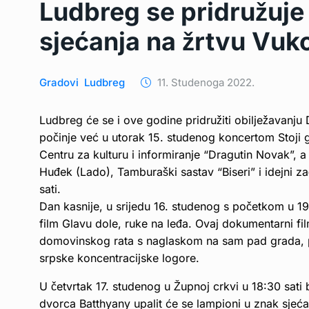
Ludbreg se pridružuje
sjećanja na žrtvu Vuk
Gradovi
Ludbreg
11. Studenoga 2022.
Ludbreg će se i ove godine pridružiti obilježavanju
počinje već u utorak 15. studenog koncertom Stoji 
Centru za kulturu i informiranje “Dragutin Novak”, 
Huđek (Lado), Tamburaški sastav “Biseri” i idejni z
sati.
Dan kasnije, u srijedu 16. studenog s početkom u 19 
film Glavu dole, ruke na leđa. Ovaj dokumentarni f
domovinskog rata s naglaskom na sam pad grada, pre
srpske koncentracijske logore.
U četvrtak 17. studenog u Župnoj crkvi u 18:30 sati 
dvorca Batthyany upalit će se lampioni u znak sjeća