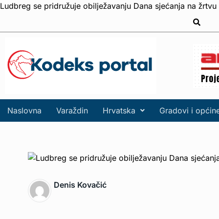
Ludbreg se pridružuje obilježavanju Dana sjećanja na žrtvu
Naslovna
Varaždin
Hrvatska
Gradovi i općin
Denis Kovačić