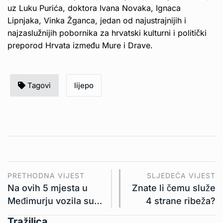
uz Luku Purića, doktora Ivana Novaka, Ignaca
Lipnjaka, Vinka Žganca, jedan od najustrajnijih i
najzaslužnijih pobornika za hrvatski kulturni i politički
preporod Hrvata između Mure i Drave.
Tagovi
lijepo
PRETHODNA VIJEST
SLJEDEĆA VIJEST
Na ovih 5 mjesta u
Znate li čemu služe
Međimurju vozila su…
4 strane ribeža?
Tražilica