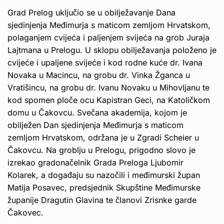
Grad Prelog uključio se u obilježavanje Dana
sjedinjenja Međimurja s maticom zemljom Hrvatskom,
polaganjem cvijeća i paljenjem svijeća na grob Juraja
Lajtmana u Prelogu. U sklopu obilježavanja položeno je
cvijeće i upaljene svijeće i kod rodne kuće dr. Ivana
Novaka u Macincu, na grobu dr. Vinka Žganca u
Vratišincu, na grobu dr. Ivanu Novaku u Mihovljanu te
kod spomen ploče ocu Kapistran Geci, na Katoličkom
domu u Čakovcu. Svečana akademija, kojom je
obilježen Dan sjedinjenja Međimurja s maticom
zemljom Hrvatskom, održana je u Zgradi Scheier u
Čakovcu. Na groblju u Prelogu, prigodno slovo je
izrekao gradonačelnik Grada Preloga Ljubomir
Kolarek, a događaju su nazočili i međimurski župan
Matija Posavec, predsjednik Skupštine Međimurske
županije Dragutin Glavina te članovi Zrisnke garde
Čakovec.