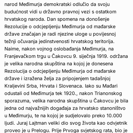
narod Međimurja demokratski odlučio da svoju
budućnost vidi u državno pravnoj vezi s ostatkom
hrvatskog naroda. Dan spomena na donošenje
Rezolucije o odcjepljenju Međimurja od mađarske
države značajan je radi njezine uloge u povijesnoj
težnji očuvanja jedinstvenosti hrvatskog teritorija.
Naime, nakon vojnog oslobađanja Međimurja, na
Franjevačkom trgu u Čakovcu 9. siječnja 1919. održana
je velika narodna skupština na kojoj je donesena
Rezolucija o odcjepljenju Međimurja od mađarske
države i izražena želja za pripojenjem tadašnjoj
Kraljevini Srba, Hrvata i Slovenaca. Iako su Mađari
odustali od Međimurja tek 1920., nakon Trianonskog
sporazuma, velika narodna skupština u Čakovcu je bila
jedna od najvažnijih događaja za hrvatsko stanoništvo
u Međimurju, te na kojoj je sudjelovalo preko 10.000
ljudi. Juraj Lajtman veliki dio svog života kao odvjetnik
proveo je u Prelogu. Prije Prvoga svjetskog rata, bio je