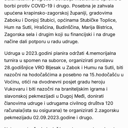
borbi protiv COVID-19 i drugo. Posebna je zahvala
upućena krapinsko-zagorskoj županiji, gradovima
Zaboku i Donjoj Stubici, općinama Stubičke Toplice,
Hum na Sutli, Hrašćina, Budinščina, Marija Bistrica,
Zagorska sela i drugim koji su financijski i na druge
načine dali potporu u radu udruge.
Udruga u 2023.godini planira održati 4.memorijalna
turnira u spomen na suborce, organizirati proslavu
28.godišnjice VRO Bljesak u Zabok i Humu na Sutli, biti
nazočni na hodočašćima a posebno na 15.hodočašću u
Voćinu, otići na dvodnevni posjet gradu heroju
Vukovaru i biti nazočni na braniteljskim igrama i
slavonskoj pekmezijadi u Dugoj Međi, donirati
članovima udruge i udrugama civilnog društva 120
računala(ista su osigurana) te organizirati 2.zagorsku
pekmezijadu 02.09.2023.godine i drugo.