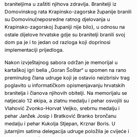
braniteljima u zaštiti njihova zdravlja. Branitelji iz
Domovinskog rata Krapinsko-zagorske županije branili
su Domovinu(neposredne ratnog djelovanja u
Krapinsko-zagorskoj županiji nije bilo), u odnosu na
ostale dijelove hrvatske gdje su branitelji branili svoj
dom pa je i to jedan od razloga koji doprinosi
implementaciji prijedloga.
Nakon izvještajnog sabora održan je memorijal u
kartaškoj igri bella „Goran Šoštar“ u spomen na rano
preminulog člana udruge koji je ostavio neizbrisiv trag
poglavito u informatičkom opismenjavanju hrvatskih
branitelja i članova njihovih obitelji. Na memorijalu se
natjecalo 12 ekipa, a zlatnu medalju i pehar osvojili su
Vlahović Zvonko-Horvat Veljko, srebrnu medalju i
pehar Janžek Josip i Bratković Branko brončanu
medalju i pehar Kukolja Stjepan, Krznar Boris. U
jutarnjim satima delegacija udruge položila je cvijeće i