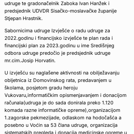
udruge te gradonačelnik Zaboka Ivan Hanžek i
predsjednik UDVDR Sisačko-moslavačke županije
Stjepan Hrastnik.
Sabornicima udruge Izvješće o radu udruge za
2022.godinu i financijsko izvješće te plan rada i
financijski plan za 2023.godinu u ime Središnjeg
odbora udruge predočio je predsjednik udruge
mr.cim.Josip Horvatin.
U izvješću su naglašene aktivnosti na obilježavanju
obljetnica iz Domovinskog rata, predavanjem u
školama, posjetom gradu heroju
Vukovaru,informatičkim opismenjavanjem i donacijom
računala(udruga je do sada donirala preko 1.120
komada razne informatičke opreme),organizacijom
1.zagorske pekmezijade, odlaskom na hodočašća a
posebno u Voćin sa 53 člana udruge, organizacija
sistematskih pregleda i donacija medicinske opreme u