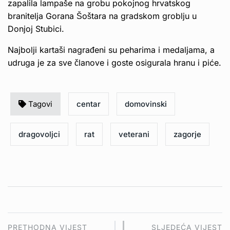
zapalila lampaše na grobu pokojnog hrvatskog
branitelja Gorana Šoštara na gradskom groblju u
Donjoj Stubici.
Najbolji kartaši nagrađeni su peharima i medaljama, a
udruga je za sve članove i goste osigurala hranu i piće.
Tagovi
centar
domovinski
dragovoljci
rat
veterani
zagorje
PRETHODNA VIJEST
SLJEDEĆA VIJEST