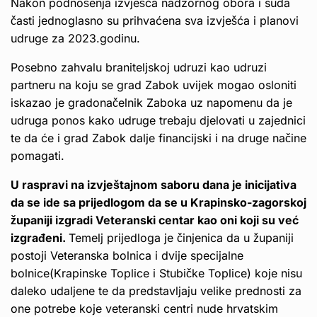
Nakon podnošenja izvješća nadzornog obora i suda
časti jednoglasno su prihvaćena sva izvješća i planovi
udruge za 2023.godinu.
Posebno zahvalu braniteljskoj udruzi kao udruzi
partneru na koju se grad Zabok uvijek mogao osloniti
iskazao je gradonačelnik Zaboka uz napomenu da je
udruga ponos kako udruge trebaju djelovati u zajednici
te da će i grad Zabok dalje financijski i na druge načine
pomagati.
U raspravi na izvještajnom saboru dana je inicijativa
da se ide sa prijedlogom da se u Krapinsko-zagorskoj
županiji izgradi Veteranski centar kao oni koji su već
izgrađeni.
Temelj prijedloga je činjenica da u županiji
postoji Veteranska bolnica i dvije specijalne
bolnice(Krapinske Toplice i Stubičke Toplice) koje nisu
daleko udaljene te da predstavljaju velike prednosti za
one potrebe koje veteranski centri nude hrvatskim