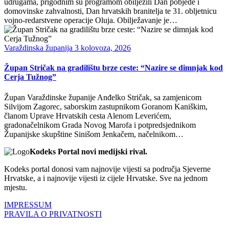
udrugama, prigodnim su programom obilježili Dan pobjede i
domovinske zahvalnosti, Dan hrvatskih branitelja te 31. obljetnicu
vojno-redarstvene operacije Oluja. Obilježavanje je…
Varaždinska županija
3 kolovoza, 2026
Župan Stričak na gradilištu brze ceste: “Nazire se dimnjak kod
Cerja Tužnog”
Župan Varaždinske županije Anđelko Stričak, sa zamjenicom
Silvijom Zagorec, saborskim zastupnikom Goranom Kaniškim,
članom Uprave Hrvatskih cesta Alenom Leverićem,
gradonačelnikom Grada Novog Marofa i potpredsjednikom
Županijske skupštine Sinišom Jenkačem, načelnikom…
Kodeks Portal novi medijski rival.
Kodeks portal donosi vam najnovije vijesti sa područja Sjeverne
Hrvatske, a i najnovije vijesti iz cijele Hrvatske. Sve na jednom
mjestu.
IMPRESSUM
PRAVILA O PRIVATNOSTI