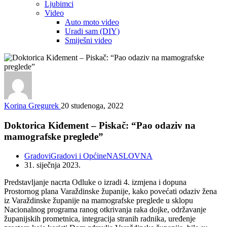
Ljubimci
Video
Auto moto video
Uradi sam (DIY)
Smiješni video
Korina Gregurek
20 studenoga, 2022
Doktorica Kiđement – Piskač: “Pao odaziv na
mamografske preglede”
Gradovi
Gradovi i Općine
NASLOVNA
31. siječnja 2023.
Predstavljanje nacrta Odluke o izradi 4. izmjena i dopuna
Prostornog plana Varaždinske županije, kako povećati odaziv žena
iz Varaždinske županije na mamografske preglede u sklopu
Nacionalnog programa ranog otkrivanja raka dojke, održavanje
županijskih prometnica, integracija stranih radnika, uređenje