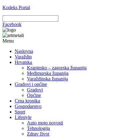
Kodeks Portal
Facebook
Menu
Naslovna
Varaždin
Hrvatska
Krapinsko – zagorska županija
Međimurska županija
Varaždinska županija
Gradovi i općine
Gradovi
Općine
Crna kronika
Gospodarstvo
Sport
Lifestyle
Auto moto novosti
Tehnologija
Zdrav život