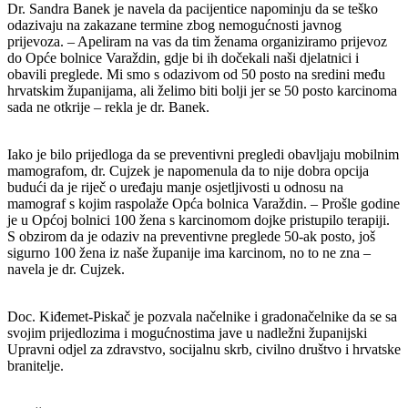
Dr. Sandra Banek je navela da pacijentice napominju da se teško
odazivaju na zakazane termine zbog nemogućnosti javnog
prijevoza. – Apeliram na vas da tim ženama organiziramo prijevoz
do Opće bolnice Varaždin, gdje bi ih dočekali naši djelatnici i
obavili preglede. Mi smo s odazivom od 50 posto na sredini među
hrvatskim županijama, ali želimo biti bolji jer se 50 posto karcinoma
sada ne otkrije – rekla je dr. Banek.
Iako je bilo prijedloga da se preventivni pregledi obavljaju mobilnim
mamografom, dr. Cujzek je napomenula da to nije dobra opcija
budući da je riječ o uređaju manje osjetljivosti u odnosu na
mamograf s kojim raspolaže Opća bolnica Varaždin. – Prošle godine
je u Općoj bolnici 100 žena s karcinomom dojke pristupilo terapiji.
S obzirom da je odaziv na preventivne preglede 50-ak posto, još
sigurno 100 žena iz naše županije ima karcinom, no to ne zna –
navela je dr. Cujzek.
Doc. Kiđemet-Piskač je pozvala načelnike i gradonačelnike da se sa
svojim prijedlozima i mogućnostima jave u nadležni županijski
Upravni odjel za zdravstvo, socijalnu skrb, civilno društvo i hrvatske
branitelje.