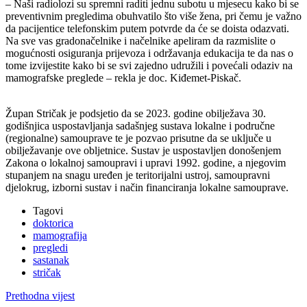
– Naši radiolozi su spremni raditi jednu subotu u mjesecu kako bi se
preventivnim pregledima obuhvatilo što više žena, pri čemu je važno
da pacijentice telefonskim putem potvrde da će se doista odazvati.
Na sve vas gradonačelnike i načelnike apeliram da razmislite o
mogućnosti osiguranja prijevoza i održavanja edukacija te da nas o
tome izvijestite kako bi se svi zajedno udružili i povećali odaziv na
mamografske preglede – rekla je doc. Kiđemet-Piskač.
Župan Stričak je podsjetio da se 2023. godine obilježava 30.
godišnjica uspostavljanja sadašnjeg sustava lokalne i područne
(regionalne) samouprave te je pozvao prisutne da se uključe u
obilježavanje ove obljetnice. Sustav je uspostavljen donošenjem
Zakona o lokalnoj samoupravi i upravi 1992. godine, a njegovim
stupanjem na snagu uređen je teritorijalni ustroj, samoupravni
djelokrug, izborni sustav i način financiranja lokalne samouprave.
Tagovi
doktorica
mamografija
pregledi
sastanak
stričak
Prethodna vijest