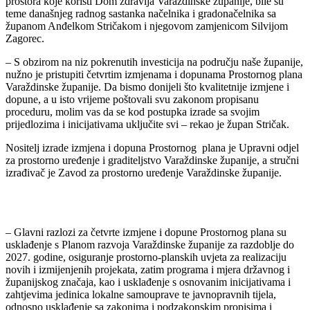
prostora koje koristi Dom zdravlja Varaždinske županije, bile su
teme današnjeg radnog sastanka načelnika i gradonačelnika sa
županom Anđelkom Stričakom i njegovom zamjenicom Silvijom
Zagorec.
– S obzirom na niz pokrenutih investicija na području naše županije,
nužno je pristupiti četvrtim izmjenama i dopunama Prostornog plana
Varaždinske županije. Da bismo donijeli što kvalitetnije izmjene i
dopune, a u isto vrijeme poštovali svu zakonom propisanu
proceduru, molim vas da se kod postupka izrade sa svojim
prijedlozima i inicijativama uključite svi – rekao je župan Stričak.
Nositelj izrade izmjena i dopuna Prostornog plana je Upravni odjel
za prostorno uređenje i graditeljstvo Varaždinske županije, a stručni
izrađivač je Zavod za prostorno uređenje Varaždinske županije.
– Glavni razlozi za četvrte izmjene i dopune Prostornog plana su
usklađenje s Planom razvoja Varaždinske županije za razdoblje do
2027. godine, osiguranje prostorno-planskih uvjeta za realizaciju
novih i izmijenjenih projekata, zatim programa i mjera državnog i
županijskog značaja, kao i usklađenje s osnovanim inicijativama i
zahtjevima jedinica lokalne samouprave te javnopravnih tijela,
odnosno usklađenje sa zakonima i podzakonskim propisima i