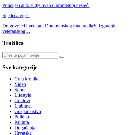
Policijski auto sudjelovao u prometnoj nesreći
Sljedeća vijest
Dragovoljci i veterani Domovinskog rata predlažu izgradnju
veteranskog…
Tražilica
Sve kategorije
Crna kronika
Video
Sport
Lifestyle
Gradovi
Ljubimci
Gospodarstvo
Politika
Kultura
Događanja
Hrvatska