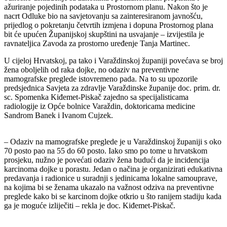
ažuriranje pojedinih podataka u Prostornom planu. Nakon što je
nacrt Odluke bio na savjetovanju sa zainteresiranom javnošću,
prijedlog o pokretanju četvrtih izmjena i dopuna Prostornog plana
bit će upućen Županijskoj skupštini na usvajanje – izvijestila je
ravnateljica Zavoda za prostorno uređenje Tanja Martinec.
U cijeloj Hrvatskoj, pa tako i Varaždinskoj županiji povećava se broj
žena oboljelih od raka dojke, no odaziv na preventivne
mamografske preglede istovremeno pada. Na to su upozorile
predsjednica Savjeta za zdravlje Varaždinske županije doc. prim. dr.
sc. Spomenka Kiđemet-Piskač zajedno sa specijalisticama
radiologije iz Opće bolnice Varaždin, doktoricama medicine
Sandrom Banek i Ivanom Cujzek.
– Odaziv na mamografske preglede je u Varaždinskoj županiji s oko
70 posto pao na 55 do 60 posto. Iako smo po tome u hrvatskom
prosjeku, nužno je povećati odaziv žena budući da je incidencija
karcinoma dojke u porastu. Jedan o načina je organizirati edukativna
predavanja i radionice u suradnji s jedinicama lokalne samouprave,
na kojima bi se ženama ukazalo na važnost odziva na preventivne
preglede kako bi se karcinom dojke otkrio u što ranijem stadiju kada
ga je moguće izliječiti – rekla je doc. Kiđemet-Piskač.