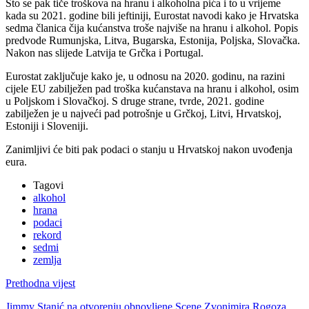
Što se pak tiče troškova na hranu i alkoholna pića i to u vrijeme
kada su 2021. godine bili jeftiniji, Eurostat navodi kako je Hrvatska
sedma članica čija kućanstva troše najviše na hranu i alkohol. Popis
predvode Rumunjska, Litva, Bugarska, Estonija, Poljska, Slovačka.
Nakon nas slijede Latvija te Grčka i Portugal.
Eurostat zaključuje kako je, u odnosu na 2020. godinu, na razini
cijele EU zabilježen pad troška kućanstava na hranu i alkohol, osim
u Poljskom i Slovačkoj. S druge strane, tvrde, 2021. godine
zabilježen je u najveći pad potrošnje u Grčkoj, Litvi, Hrvatskoj,
Estoniji i Sloveniji.
Zanimljivi će biti pak podaci o stanju u Hrvatskoj nakon uvođenja
eura.
Tagovi
alkohol
hrana
podaci
rekord
sedmi
zemlja
Prethodna vijest
Jimmy Stanić na otvorenju obnovljene Scene Zvonimira Rogoza