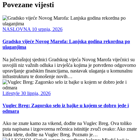
Povezane vijesti
NASLOVNA
10 srpnja, 2026
Gradsko vijeće Novog Marofa: Lanjska godina rekordna po
ulaganjima
Na jučerašnjoj sjednici Gradskog vijeća Novog Marofa vijećnici su
usvojili niz važnih odluka i izvješća kojima je potvrđeno odgovorno
upravljanje gradskim financijama, nastavak ulaganja u komunalnu
infrastrukturu te donošenje novih…
Lifestyle
30 lipnja, 2026
Vuglec Breg: Zagorsko selo iz bajke u kojem se dobro jede i
odmara
Ako ne znate kamo za vikend, dođite na Vuglec Breg. Ova toliko
puta napisana i izgovorena rečenica istinitije zvuči ovako: Ako znate
kuda idete, dođite na Vuglec Breg. Poznato je…