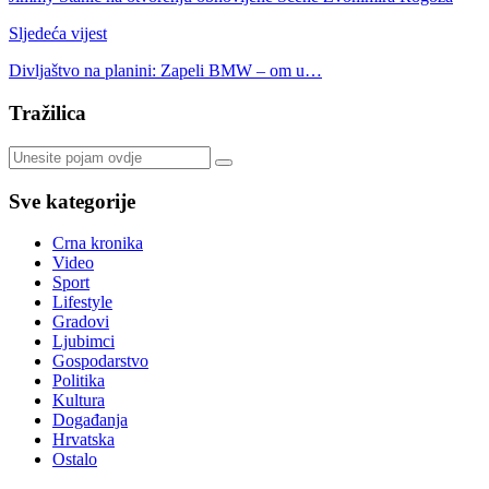
Sljedeća vijest
Divljaštvo na planini: Zapeli BMW – om u…
Tražilica
Sve kategorije
Crna kronika
Video
Sport
Lifestyle
Gradovi
Ljubimci
Gospodarstvo
Politika
Kultura
Događanja
Hrvatska
Ostalo