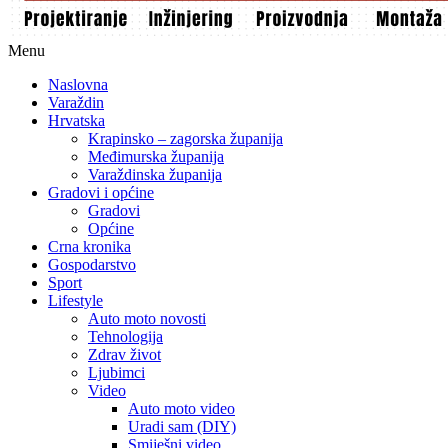
Menu
Naslovna
Varaždin
Hrvatska
Krapinsko – zagorska županija
Međimurska županija
Varaždinska županija
Gradovi i općine
Gradovi
Općine
Crna kronika
Gospodarstvo
Sport
Lifestyle
Auto moto novosti
Tehnologija
Zdrav život
Ljubimci
Video
Auto moto video
Uradi sam (DIY)
Smiješni video