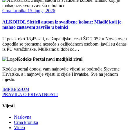
Crna kronika
15 lipnja, 2026
ALKOHOL Sletjeli autom iz svadbene kolone: Mladić koji je
mahao zastavom završio u bolnici
U petak oko 18,45 sati, na županijskoj cesti ŽC 2 052 u Novakovcu
dogodila se prometna nesreća s ozlijeđenom osobom, javili su danas
iz PU varaždinske. Muškarac u dobi od…
Kodeks Portal novi medijski rival.
Kodeks portal donosi vam najnovije vijesti sa područja Sjeverne
Hrvatske, a i najnovije vijesti iz cijele Hrvatske. Sve na jednom
mjestu.
IMPRESSUM
PRAVILA O PRIVATNOSTI
Vijesti
Naslovna
Crna kronika
Video