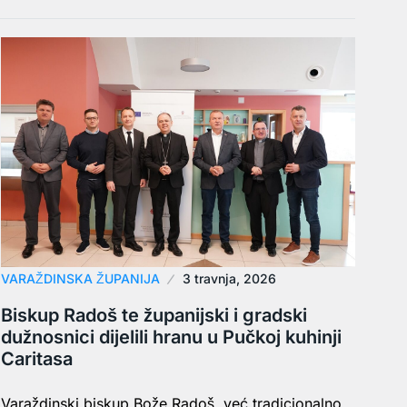
VARAŽDINSKA ŽUPANIJA
3 travnja, 2026
Biskup Radoš te županijski i gradski
dužnosnici dijelili hranu u Pučkoj kuhinji
Caritasa
Varaždinski biskup Bože Radoš, već tradicionalno