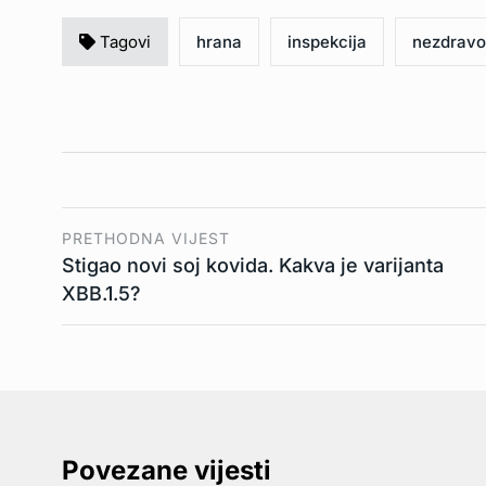
Tagovi
hrana
inspekcija
nezdravo
PRETHODNA VIJEST
Stigao novi soj kovida. Kakva je varijanta
XBB.1.5?
Povezane vijesti