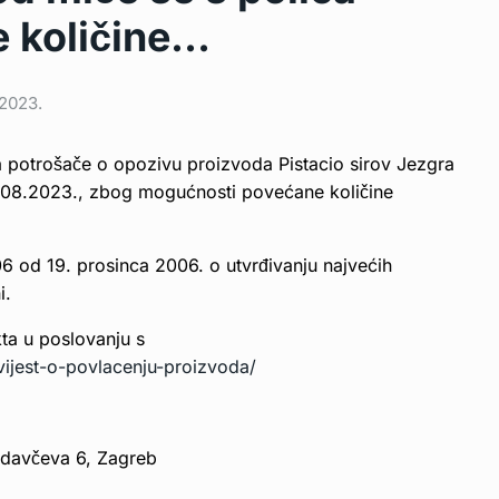
e količine…
 2023.
a potrošače o opozivu proizvoda Pistacio sirov Jezgra
30.08.2023., zbog mogućnosti povećane količine
6 od 19. prosinca 2006. o utvrđivanju najvećih
i.
kta u poslovanju s
ijest-o-povlacenju-proizvoda/
redavčeva 6, Zagreb