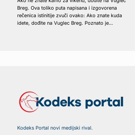
Ako ne znate kamo za vikend, dođite na Vuglec
Breg. Ova toliko puta napisana i izgovorena
rečenica istinitije zvuči ovako: Ako znate kuda
idete, dođite na Vuglec Breg. Poznato je…
Kodeks Portal novi medijski rival.