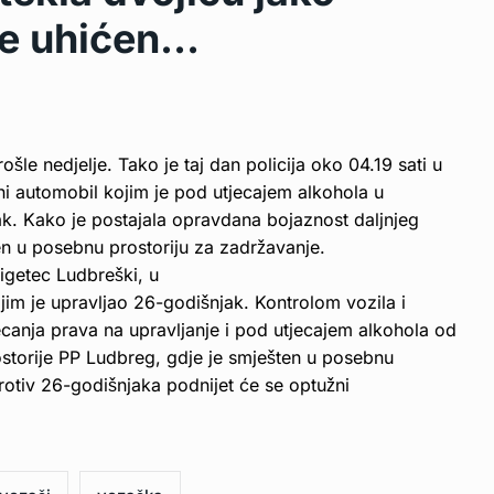
 je uhićen…
ošle nedjelje. Tako je taj dan policija oko 04.19 sati u
ni automobil kojim je pod utjecajem alkohola u
ak. Kako je postajala opravdana bojaznost daljnjeg
ten u posebnu prostoriju za zadržavanje.
Sigetec Ludbreški, u
jim je upravljao 26-godišnjak. Kontrolom vozila i
jecanja prava na upravljanje i pod utjecajem alkohola od
rostorije PP Ludbreg, gdje je smješten u posebnu
rotiv 26-godišnjaka podnijet će se optužni