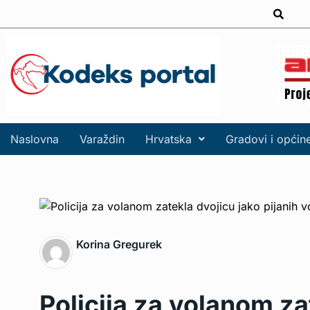
Naslovna
Varaždin
Hrvatska
Gradovi i općin
Korina Gregurek
Policija za volanom za