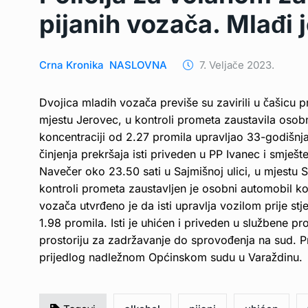
pijanih vozača. Mlađi
Crna Kronika
NASLOVNA
7. Veljače 2023.
Dvojica mladih vozača previše su zavirili u čašicu pr
mjestu Jerovec, u kontroli prometa zaustavila osob
koncentraciji od 2.27 promila upravljao 33-godišnj
činjenja prekršaja isti priveden u PP Ivanec i smješ
Navečer oko 23.50 sati u Sajmišnoj ulici, u mjestu 
kontroli prometa zaustavljen je osobni automobil ko
vozača utvrđeno je da isti upravlja vozilom prije st
1.98 promila. Isti je uhićen i priveden u službene p
prostoriju za zadržavanje do sprovođenja na sud. P
prijedlog nadležnom Općinskom sudu u Varaždinu.