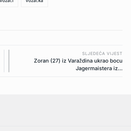
vozači
vozačka
SLJEDEĆA VIJEST
Zoran (27) iz Varaždina ukrao bocu
Jagermaistera iz…