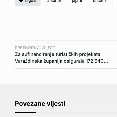
Tagovi
alkohol
pijani
uhićen
PRETHODNA VIJEST
Za sufinanciranje turističkih projekata
Varaždinska županija osigurala 172.540…
Povezane vijesti