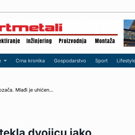
e
Crna kronika
Gospodarstvo
Sport
Lifestyl
tekla dvojicu jako