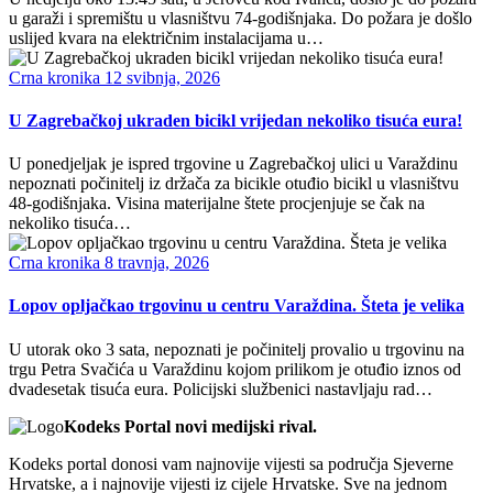
u garaži i spremištu u vlasništvu 74-godišnjaka. Do požara je došlo
uslijed kvara na električnim instalacijama u…
Crna kronika
12 svibnja, 2026
U Zagrebačkoj ukraden bicikl vrijedan nekoliko tisuća eura!
U ponedjeljak je ispred trgovine u Zagrebačkoj ulici u Varaždinu
nepoznati počinitelj iz držača za bicikle otuđio bicikl u vlasništvu
48-godišnjaka. Visina materijalne štete procjenjuje se čak na
nekoliko tisuća…
Crna kronika
8 travnja, 2026
Lopov opljačkao trgovinu u centru Varaždina. Šteta je velika
U utorak oko 3 sata, nepoznati je počinitelj provalio u trgovinu na
trgu Petra Svačića u Varaždinu kojom prilikom je otuđio iznos od
dvadesetak tisuća eura. Policijski službenici nastavljaju rad…
Kodeks Portal novi medijski rival.
Kodeks portal donosi vam najnovije vijesti sa područja Sjeverne
Hrvatske, a i najnovije vijesti iz cijele Hrvatske. Sve na jednom