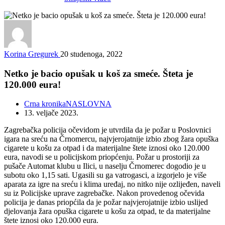
Korina Gregurek
20 studenoga, 2022
Netko je bacio opušak u koš za smeće. Šteta je
120.000 eura!
Crna kronika
NASLOVNA
13. veljače 2023.
Zagrebačka policija očevidom je utvrdila da je požar u Poslovnici
igara na sreću na Črnomercu, najvjerojatnije izbio zbog žara opuška
cigarete u košu za otpad i da materijalne štete iznosi oko 120.000
eura, navodi se u policijskom priopćenju. Požar u prostoriji za
pušače Automat klubu u Ilici, u naselju Črnomerec dogodio je u
subotu oko 1,15 sati. Ugasili su ga vatrogasci, a izgorjelo je više
aparata za igre na sreću i klima uređaj, no nitko nije ozlijeđen, naveli
su iz Policijske uprave zagrebačke. Nakon provedenog očevida
policija je danas priopćila da je požar najvjerojatnije izbio uslijed
djelovanja žara opuška cigarete u košu za otpad, te da materijalne
štete iznosi oko 120.000 eura.