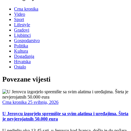
Crna kronika
Video
Sport
Lifestyle
Gradovi
Ljubimci
Gospodarstvo
Politika
Kultura
Događanja
Hrvatska
Ostalo
Povezane vijesti
Crna kronika
25 svibnja, 2026
U Jerovcu izgorjelo spremište sa svim alatima i uređajima. Šteta
je nevjerojatnih 50.000 eura
U nedjelju oko 13.45 sati, u Jerovcu kod Ivanca, došlo je do požara