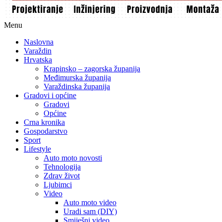
Menu
Naslovna
Varaždin
Hrvatska
Krapinsko – zagorska županija
Međimurska županija
Varaždinska županija
Gradovi i općine
Gradovi
Općine
Crna kronika
Gospodarstvo
Sport
Lifestyle
Auto moto novosti
Tehnologija
Zdrav život
Ljubimci
Video
Auto moto video
Uradi sam (DIY)
Smiješni video