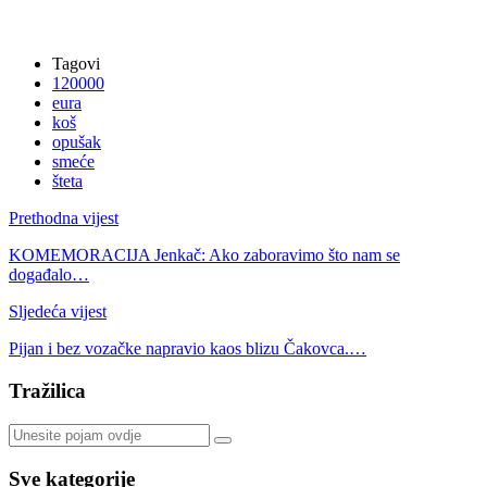
Tagovi
120000
eura
koš
opušak
smeće
šteta
Prethodna vijest
KOMEMORACIJA Jenkač: Ako zaboravimo što nam se
događalo…
Sljedeća vijest
Pijan i bez vozačke napravio kaos blizu Čakovca.…
Tražilica
Sve kategorije