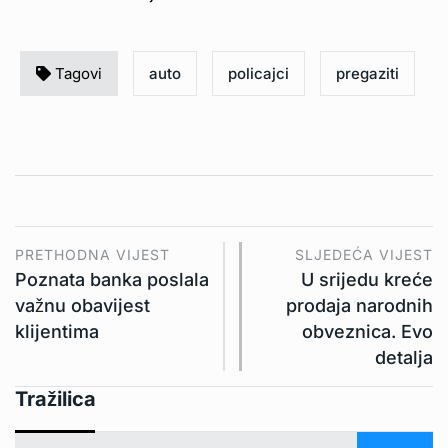
Tagovi
auto
policajci
pregaziti
PRETHODNA VIJEST
SLJEDEĆA VIJEST
Poznata banka poslala
U srijedu kreće
važnu obavijest
prodaja narodnih
klijentima
obveznica. Evo
detalja
Tražilica