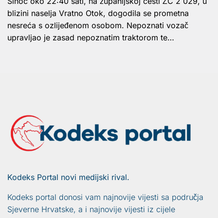
Sinoć oko 22:40 sati, na županijskoj cesti ŽC 2 029, u
blizini naselja Vratno Otok, dogodila se prometna
nesreća s ozlijeđenom osobom. Nepoznati vozač
upravljao je zasad nepoznatim traktorom te…
Kodeks Portal novi medijski rival.
Kodeks portal donosi vam najnovije vijesti sa područja
Sjeverne Hrvatske, a i najnovije vijesti iz cijele