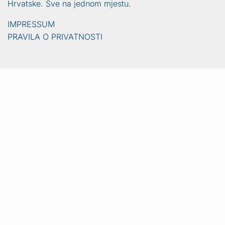
Hrvatske. Sve na jednom mjestu.
IMPRESSUM
PRAVILA O PRIVATNOSTI
Vijesti
Naslovna
Crna kronika
Video
Sport
Lifestyle
Gradovi i općine
Ljubimci