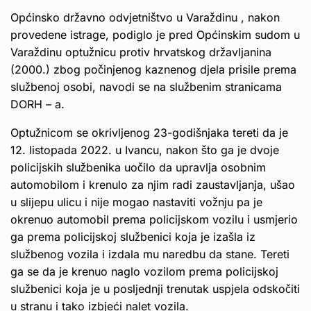
Općinsko državno odvjetništvo u Varaždinu , nakon
provedene istrage, podiglo je pred Općinskim sudom u
Varaždinu optužnicu protiv hrvatskog državljanina
(2000.) zbog počinjenog kaznenog djela prisile prema
službenoj osobi, navodi se na službenim stranicama
DORH – a.
Optužnicom se okrivljenog 23-godišnjaka tereti da je
12. listopada 2022. u Ivancu, nakon što ga je dvoje
policijskih službenika uočilo da upravlja osobnim
automobilom i krenulo za njim radi zaustavljanja, ušao
u slijepu ulicu i nije mogao nastaviti vožnju pa je
okrenuo automobil prema policijskom vozilu i usmjerio
ga prema policijskoj službenici koja je izašla iz
službenog vozila i izdala mu naredbu da stane. Tereti
ga se da je krenuo naglo vozilom prema policijskoj
službenici koja je u posljednji trenutak uspjela odskočiti
u stranu i tako izbjeći nalet vozila.