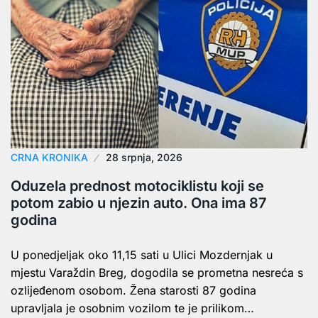
CRNA KRONIKA
28 srpnja, 2026
Oduzela prednost motociklistu koji se
potom zabio u njezin auto. Ona ima 87
godina
U ponedjeljak oko 11,15 sati u Ulici Mozdernjak u
mjestu Varaždin Breg, dogodila se prometna nesreća s
ozlijeđenom osobom. Žena starosti 87 godina
upravljala je osobnim vozilom te je prilikom…